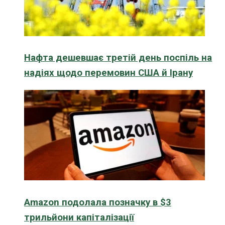
Нафта дешевшає третій день поспіль на
надіях щодо перемовин США й Ірану
Amazon подолала позначку в $3
трильйони капіталізації