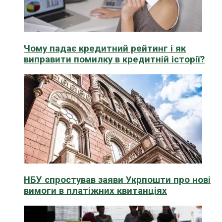
Чому падає кредитний рейтинг і як
виправити помилку в кредитній історії?
НБУ спростував заяви Укрпошти про нові
вимоги в платіжних квитанціях