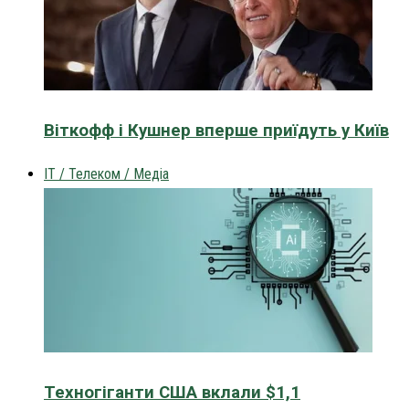
Віткофф і Кушнер вперше приїдуть у Київ
IT / Телеком / Медіа
Техногіганти США вклали $1,1