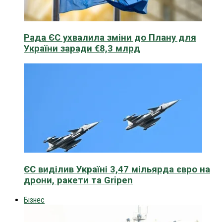
Рада ЄС ухвалила зміни до Плану для
України заради €8,3 млрд
ЄС виділив Україні 3,47 мільярда євро на
дрони, ракети та Gripen
Бізнес