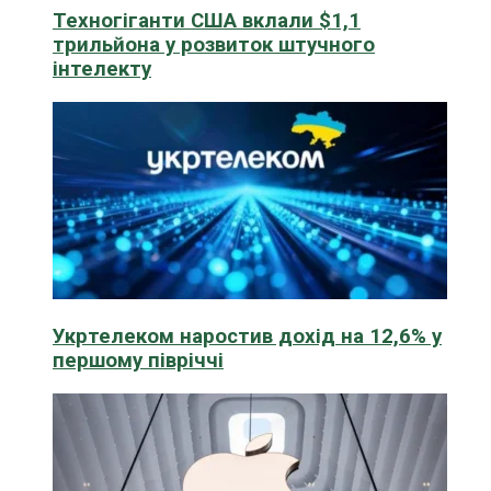
Техногіганти США вклали $1,1
трильйона у розвиток штучного
інтелекту
Укртелеком наростив дохід на 12,6% у
першому півріччі