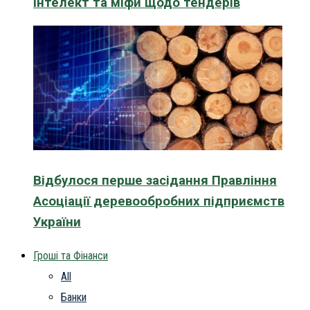
інтелект та міфи щодо тендерів
Відбулося перше засідання Правління
Асоціації деревообробних підприємств
України
Гроші та Фінанси
All
Банки