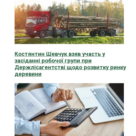
Костянтин Шевчук взяв участь у
засіданні робочої групи при
Держлісагентстві щодо розвитку ринку
деревини