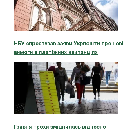
НБУ спростував заяви Укрпошти про нові
вимоги в платіжних квитанціях
Гривня трохи зміцнилась відносно