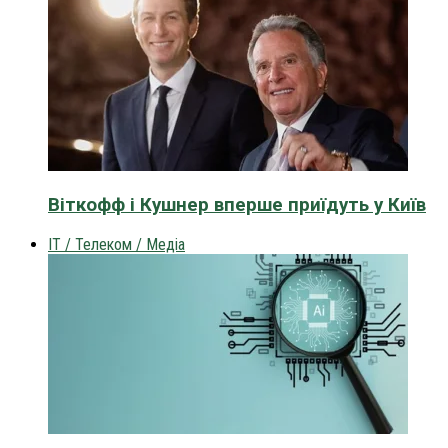
Віткофф і Кушнер вперше приїдуть у Київ
IT / Телеком / Медіа