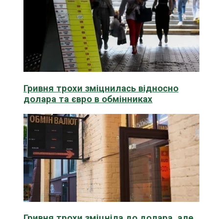
Гривня трохи зміцнилась відносно
долара та євро в обмінниках
Гривня трохи зміцніла до долара, але