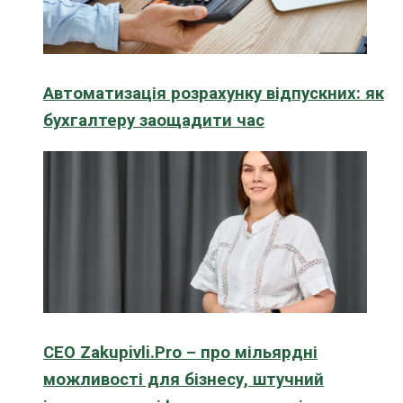
Автоматизація розрахунку відпускних: як
бухгалтеру заощадити час
CEO Zakupivli.Pro – про мільярдні
можливості для бізнесу, штучний