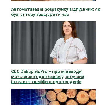
Автоматизація розрахунку відпускних: як
бухгалтеру заощадити час
CEO Zakupivli.Pro – про мільярдні
можливості для бізнесу, штучний
інтелект та міфи щодо тендерів