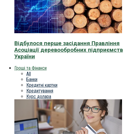
Відбулося перше засідання Правління
Асоціації деревообробних підприємств
України
Гроші та Фінанси
All
Банки
Кредитні картки
Кредитування
Курс долара