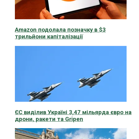
Amazon подолала позначку в $3
трильйони капіталізації
ЄС виділив Україні 3,47 мільярда євро на
дрони, ракети та Gripen