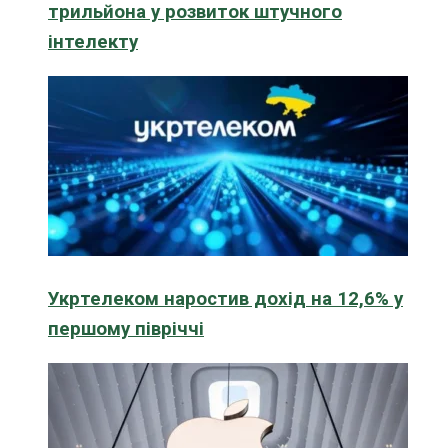
трильйона у розвиток штучного
інтелекту
Укртелеком наростив дохід на 12,6% у
першому півріччі