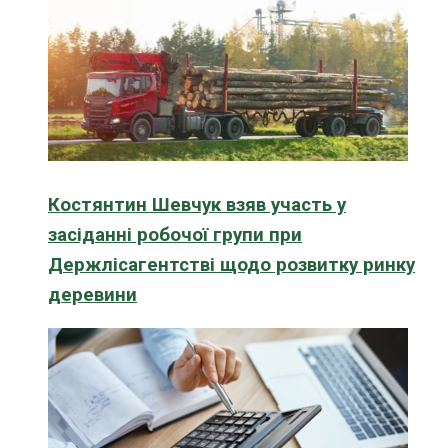
Костянтин Шевчук взяв участь у
засіданні робочої групи при
Держлісагентстві щодо розвитку ринку
деревини