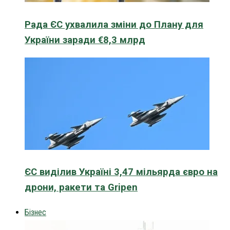
Рада ЄС ухвалила зміни до Плану для
України заради €8,3 млрд
ЄС виділив Україні 3,47 мільярда євро на
дрони, ракети та Gripen
Бізнес