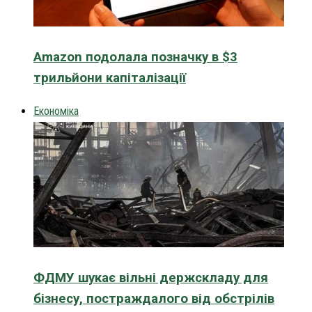
Amazon подолала позначку в $3
трильйони капіталізації
Економіка
ФДМУ шукає вільні держскладу для
бізнесу, постраждалого від обстрілів