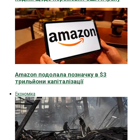
Amazon подолала позначку в $3
трильйони капіталізації
Економіка