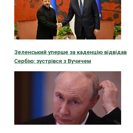
Зеленський уперше за каденцію відвідав
Сербію: зустрівся з Вучичем