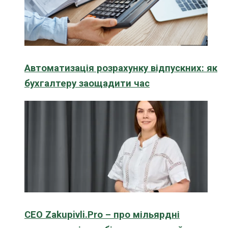
Автоматизація розрахунку відпускних: як
бухгалтеру заощадити час
CEO Zakupivli.Pro – про мільярдні