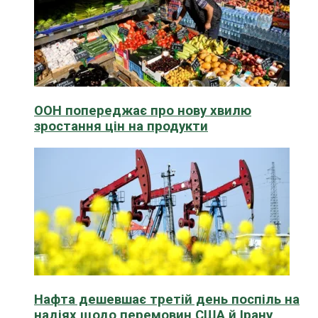
ООН попереджає про нову хвилю
зростання цін на продукти
Нафта дешевшає третій день поспіль на
надіях щодо перемовин США й Ірану