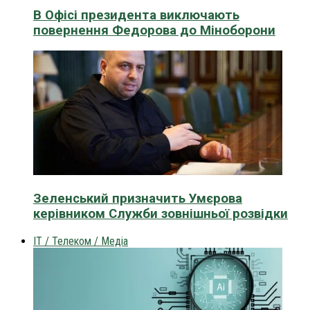
В Офісі президента виключають
повернення Федорова до Міноборони
Зеленський призначить Умєрова
керівником Служби зовнішньої розвідки
IT / Телеком / Медіа