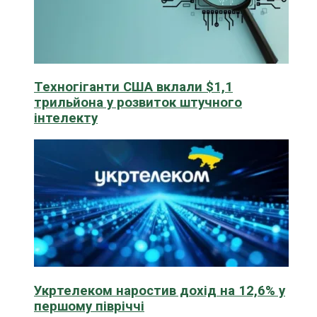
Техногіганти США вклали $1,1
трильйона у розвиток штучного
інтелекту
Укртелеком наростив дохід на 12,6% у
першому півріччі