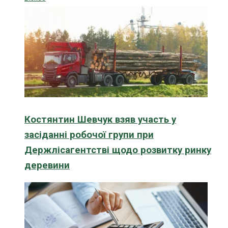
Костянтин Шевчук взяв участь у
засіданні робочої групи при
Держлісагентстві щодо розвитку ринку
деревини