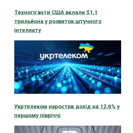
Техногіганти США вклали $1,1
трильйона у розвиток штучного
інтелекту
Укртелеком наростив дохід на 12,6% у
першому півріччі