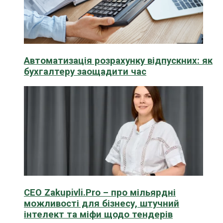
Автоматизація розрахунку відпускних: як
бухгалтеру заощадити час
CEO Zakupivli.Pro – про мільярдні
можливості для бізнесу, штучний
інтелект та міфи щодо тендерів