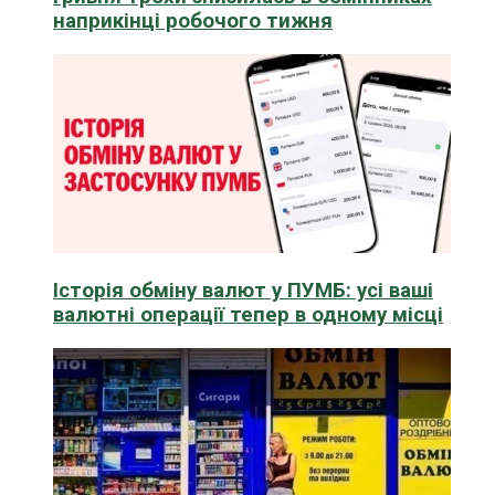
наприкінці робочого тижня
Історія обміну валют у ПУМБ: усі ваші
валютні операції тепер в одному місці