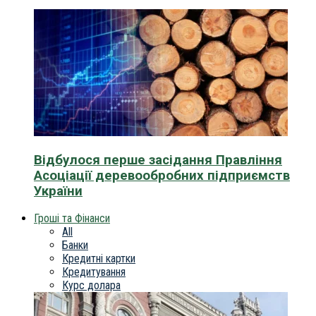
Відбулося перше засідання Правління
Асоціації деревообробних підприємств
України
Гроші та Фінанси
All
Банки
Кредитні картки
Кредитування
Курс долара