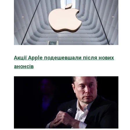
Акції Apple подешевшали після нових
анонсів