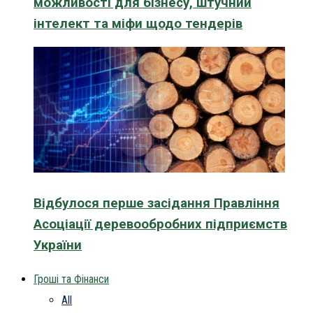
можливості для бізнесу, штучний
інтелект та міфи щодо тендерів
Відбулося перше засідання Правління
Асоціації деревообробних підприємств
України
Гроші та Фінанси
All