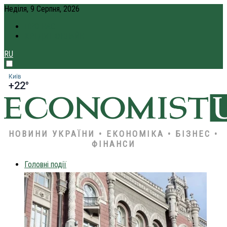
Неділя, 9 Серпня, 2026
ПРО НАС
КРЕДИТ ОНЛАЙН
RU
Київ
+22°
НОВИНИ УКРАЇНИ • ЕКОНОМІКА • БІЗНЕС •
ФІНАНСИ
Головні події