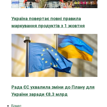
Україна повертає повні правила
маркування продуктів з 1 жовтня
Рада ЄС ухвалила зміни до Плану для
України заради €8,3 млрд
Бізнес