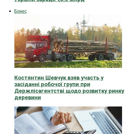
Бізнес
Костянтин Шевчук взяв участь у
засіданні робочої групи при
Держлісагентстві щодо розвитку ринку
деревини