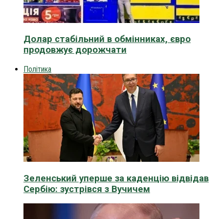
Долар стабільний в обмінниках, євро
продовжує дорожчати
Політика
Зеленський уперше за каденцію відвідав
Сербію: зустрівся з Вучичем