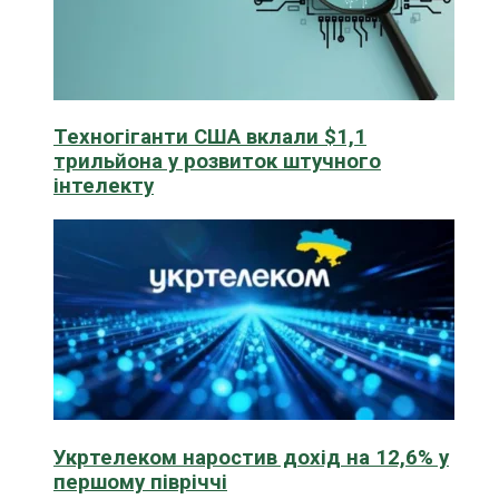
Техногіганти США вклали $1,1
трильйона у розвиток штучного
інтелекту
Укртелеком наростив дохід на 12,6% у
першому півріччі