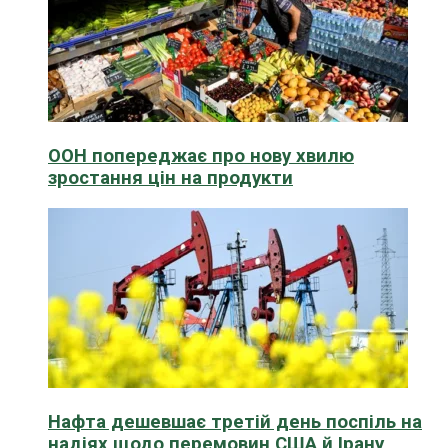
ООН попереджає про нову хвилю
зростання цін на продукти
Нафта дешевшає третій день поспіль на
надіях щодо перемовин США й Ірану