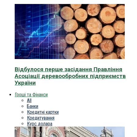
Відбулося перше засідання Правління
Асоціації деревообробних підприємств
України
Гроші та Фінанси
All
Банки
Кредитні картки
Кредитування
Курс долара