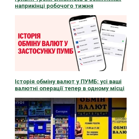
наприкінці робочого тижня
Історія обміну валют у ПУМБ: усі ваші
валютні операції тепер в одному місці