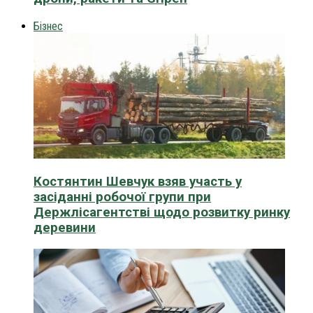
Бізнес
Костянтин Шевчук взяв участь у
засіданні робочої групи при
Держлісагентстві щодо розвитку ринку
деревини