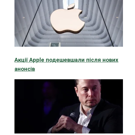
Акції Apple подешевшали після нових
анонсів