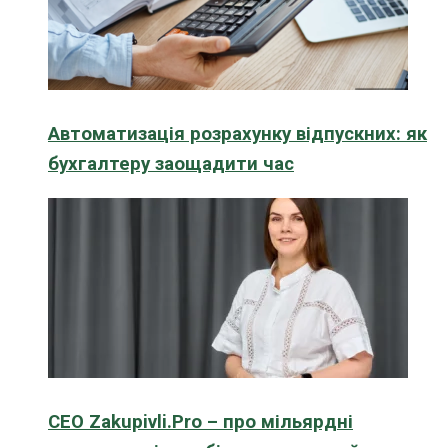
Автоматизація розрахунку відпускних: як
бухгалтеру заощадити час
CEO Zakupivli.Pro – про мільярдні