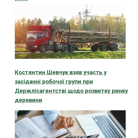
Костянтин Шевчук взяв участь у
засіданні робочої групи при
Держлісагентстві щодо розвитку ринку
деревини