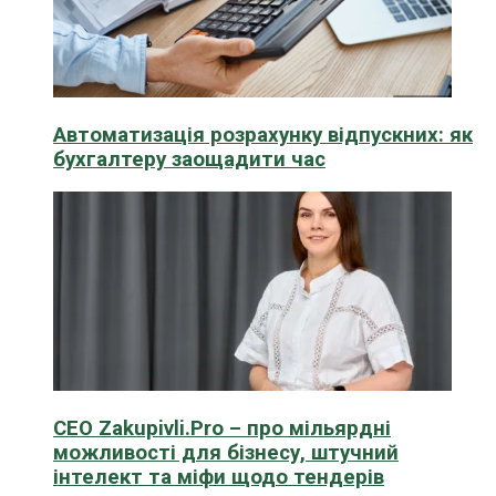
Автоматизація розрахунку відпускних: як
бухгалтеру заощадити час
CEO Zakupivli.Pro – про мільярдні
можливості для бізнесу, штучний
інтелект та міфи щодо тендерів