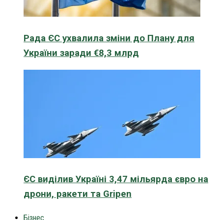
Рада ЄС ухвалила зміни до Плану для
України заради €8,3 млрд
ЄС виділив Україні 3,47 мільярда євро на
дрони, ракети та Gripen
Бізнес