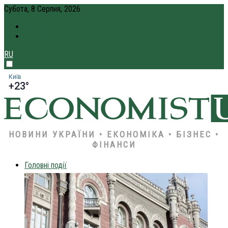
Субота, 8 Серпня, 2026
ПРО НАС
КРЕДИТ ОНЛАЙН
RU
Київ
+23°
НОВИНИ УКРАЇНИ • ЕКОНОМІКА • БІЗНЕС •
ФІНАНСИ
Головні події