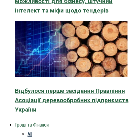
можливості для бізнесу, штучний
інтелект та міфи щодо тендерів
Відбулося перше засідання Правління
Асоціації деревообробних підприємств
України
Гроші та Фінанси
All