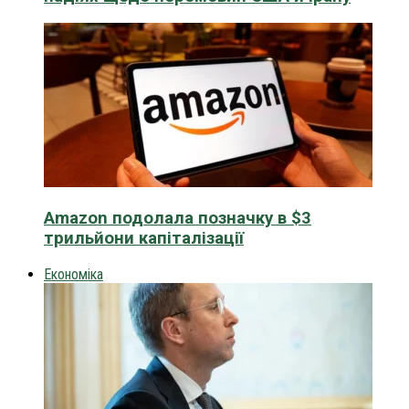
Amazon подолала позначку в $3
трильйони капіталізації
Економіка