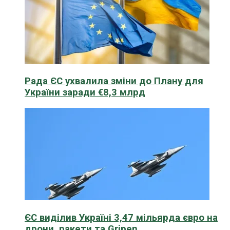
Рада ЄС ухвалила зміни до Плану для
України заради €8,3 млрд
ЄС виділив Україні 3,47 мільярда євро на
дрони, ракети та Gripen