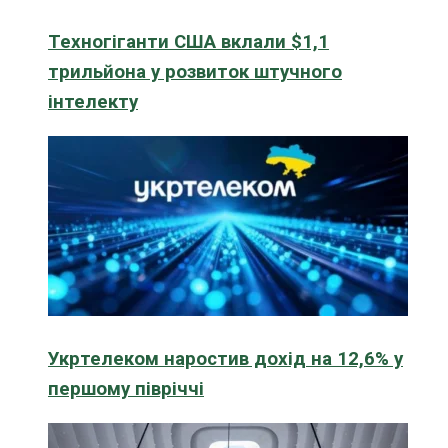
Техногіганти США вклали $1,1
трильйона у розвиток штучного
інтелекту
Укртелеком наростив дохід на 12,6% у
першому півріччі