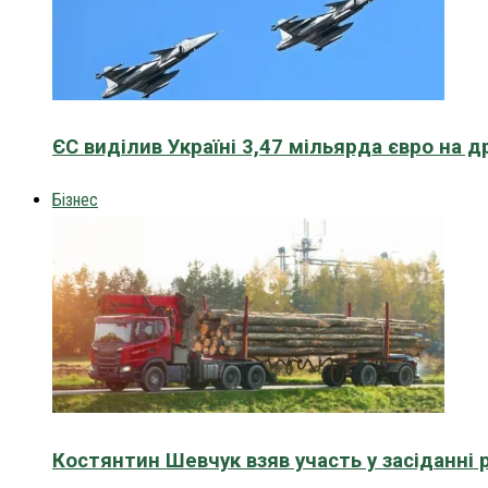
ЄС виділив Україні 3,47 мільярда євро на д
Бізнес
Костянтин Шевчук взяв участь у засіданні