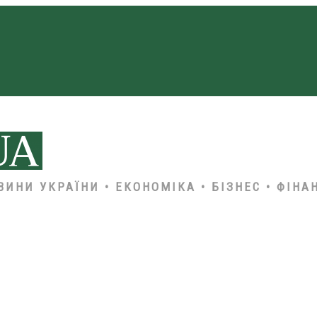
ВИНИ УКРАЇНИ • ЕКОНОМІКА • БІЗНЕС • ФІНА