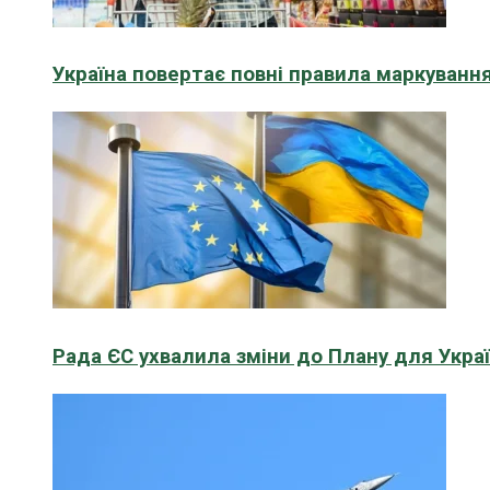
Україна повертає повні правила маркування
Рада ЄС ухвалила зміни до Плану для Укра