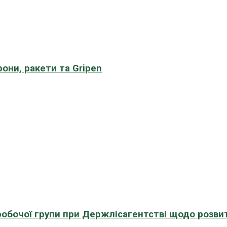
рони, ракети та Gripen
 робочої групи при Держлісагентстві щодо розви