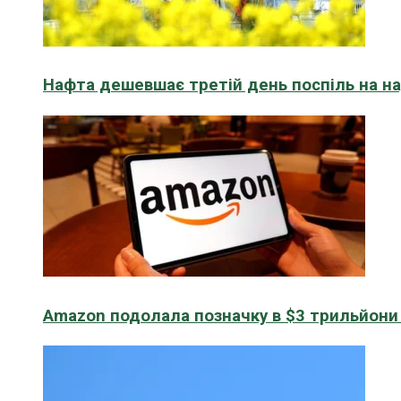
Нафта дешевшає третій день поспіль на н
Amazon подолала позначку в $3 трильйони к