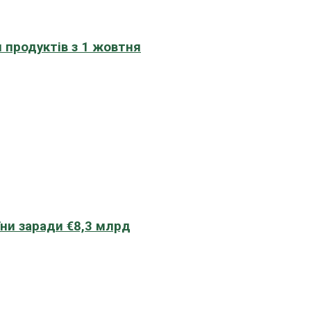
 продуктів з 1 жовтня
їни заради €8,3 млрд