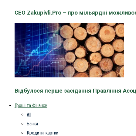
CEO Zakupivli.Pro – про мільярдні можливо
Відбулося перше засідання Правління Асоц
Гроші та Фінанси
All
Банки
Кредитні картки