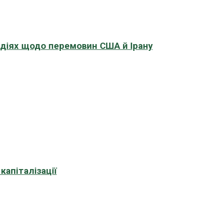
адіях щодо перемовин США й Ірану
апіталізації