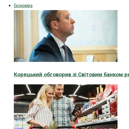
Економіка
Корецький обговорив зі Світовим банком р