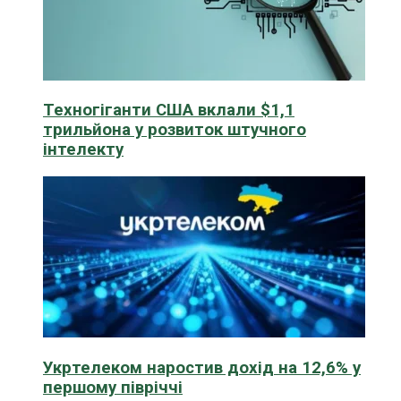
Техногіганти США вклали $1,1
трильйона у розвиток штучного
інтелекту
Укртелеком наростив дохід на 12,6% у
першому півріччі