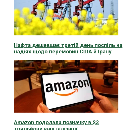
Нафта дешевшає третій день поспіль на
надіях щодо перемовин США й Ірану
Amazon подолала позначку в $3
трильйони капіталізації