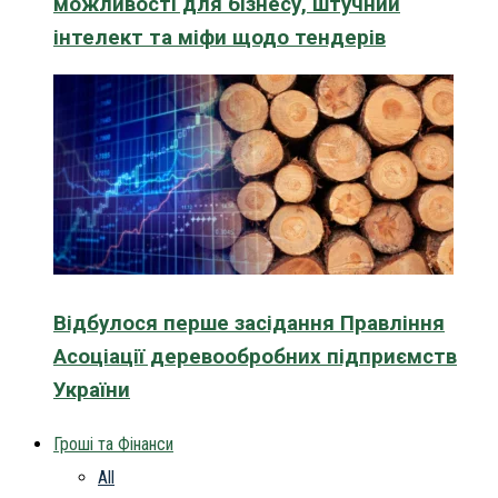
можливості для бізнесу, штучний
інтелект та міфи щодо тендерів
Відбулося перше засідання Правління
Асоціації деревообробних підприємств
України
Гроші та Фінанси
All