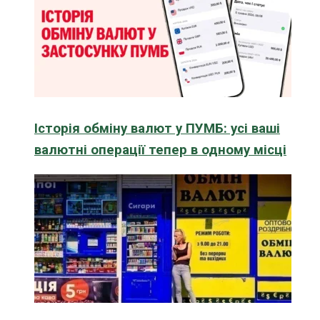
Історія обміну валют у ПУМБ: усі ваші
валютні операції тепер в одному місці