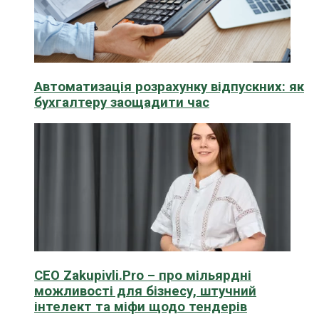
Автоматизація розрахунку відпускних: як
бухгалтеру заощадити час
CEO Zakupivli.Pro – про мільярдні
можливості для бізнесу, штучний
інтелект та міфи щодо тендерів