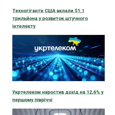
Техногіганти США вклали $1,1
трильйона у розвиток штучного
інтелекту
Укртелеком наростив дохід на 12,6% у
першому півріччі