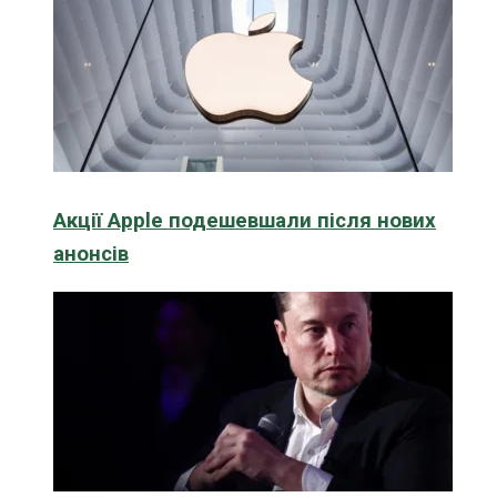
Акції Apple подешевшали після нових
анонсів