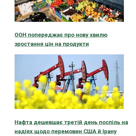
ООН попереджає про нову хвилю
зростання цін на продукти
Нафта дешевшає третій день поспіль на
надіях щодо перемовин США й Ірану