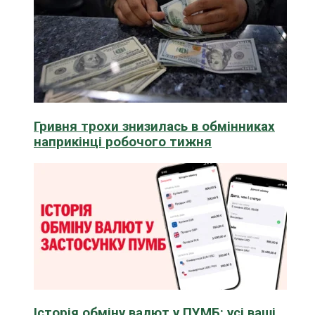
Гривня трохи знизилась в обмінниках
наприкінці робочого тижня
Історія обміну валют у ПУМБ: усі ваші