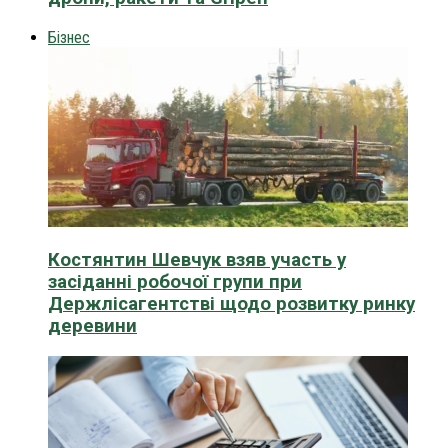
Бізнес
Костянтин Шевчук взяв участь у
засіданні робочої групи при
Держлісагентстві щодо розвитку ринку
деревини