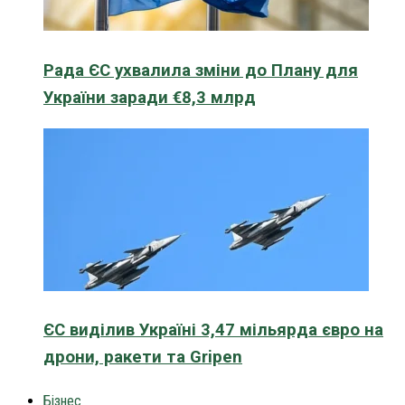
Рада ЄС ухвалила зміни до Плану для
України заради €8,3 млрд
ЄС виділив Україні 3,47 мільярда євро на
дрони, ракети та Gripen
Бізнес