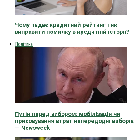
Чому падає кредитний рейтинг і як
виправити помилку в кредитній історії?
Політика
Путін перед вибором: мобілізація чи
приховування втрат напередодні виборів
— Newsweek