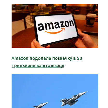
Amazon подолала позначку в $3
трильйони капіталізації