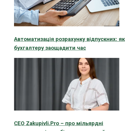
Автоматизація розрахунку відпускних: як
бухгалтеру заощадити час
CEO Zakupivli.Pro – про мільярдні