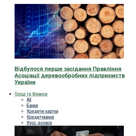
Відбулося перше засідання Правління
Асоціації деревообробних підприємств
України
Гроші та Фінанси
All
Банки
Кредитні картки
Кредитування
Курс долара