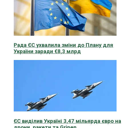
Рада ЄС ухвалила зміни до Плану для
України заради €8,3 млрд
ЄС виділив Україні 3,47 мільярда євро на
дрони, ракети та Gripen