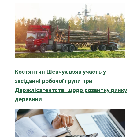
Костянтин Шевчук взяв участь у
засіданні робочої групи при
Держлісагентстві щодо розвитку ринку
деревини