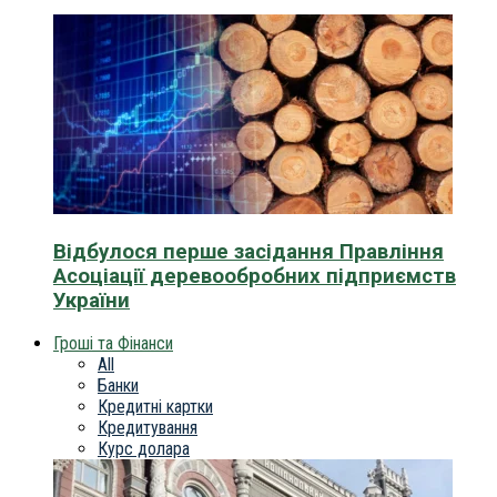
Відбулося перше засідання Правління
Асоціації деревообробних підприємств
України
Гроші та Фінанси
All
Банки
Кредитні картки
Кредитування
Курс долара