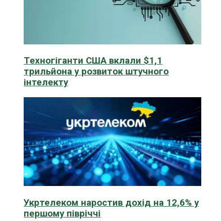
Техногіганти США вклали $1,1
трильйона у розвиток штучного
інтелекту
Укртелеком наростив дохід на 12,6% у
першому півріччі