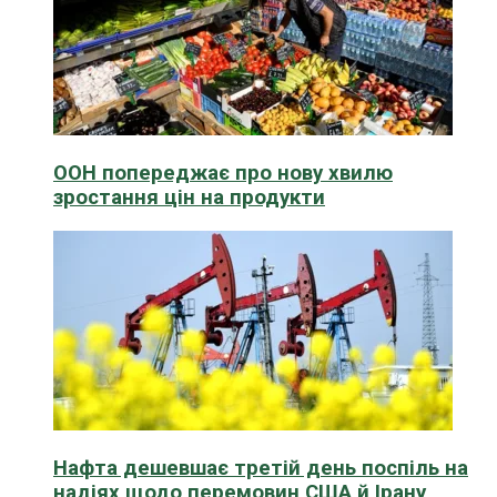
ООН попереджає про нову хвилю
зростання цін на продукти
Нафта дешевшає третій день поспіль на
надіях щодо перемовин США й Ірану