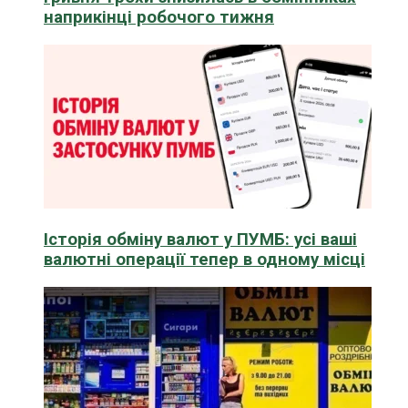
наприкінці робочого тижня
Історія обміну валют у ПУМБ: усі ваші
валютні операції тепер в одному місці