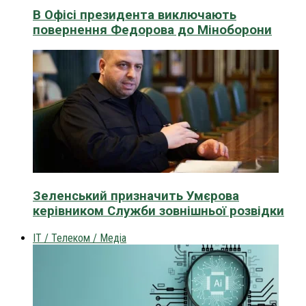
В Офісі президента виключають
повернення Федорова до Міноборони
Зеленський призначить Умєрова
керівником Служби зовнішньої розвідки
IT / Телеком / Медіа