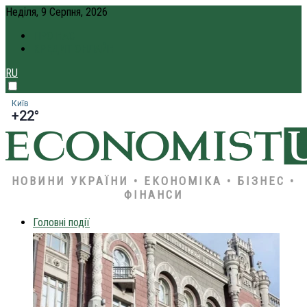
Неділя, 9 Серпня, 2026
ПРО НАС
КРЕДИТ ОНЛАЙН
RU
Київ
+22°
НОВИНИ УКРАЇНИ • ЕКОНОМІКА • БІЗНЕС •
ФІНАНСИ
Головні події