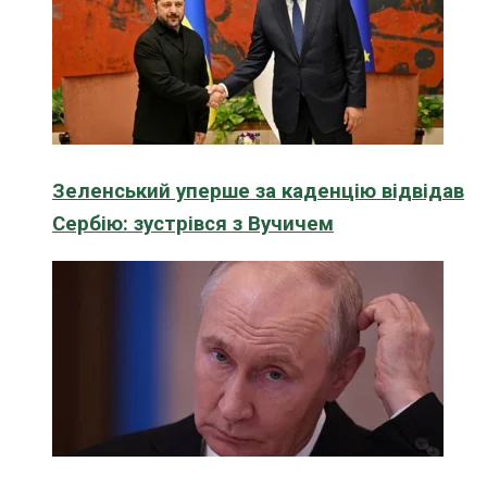
Зеленський уперше за каденцію відвідав
Сербію: зустрівся з Вучичем