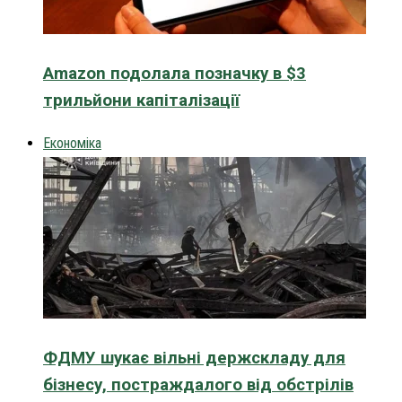
Amazon подолала позначку в $3
трильйони капіталізації
Економіка
ФДМУ шукає вільні держскладу для
бізнесу, постраждалого від обстрілів