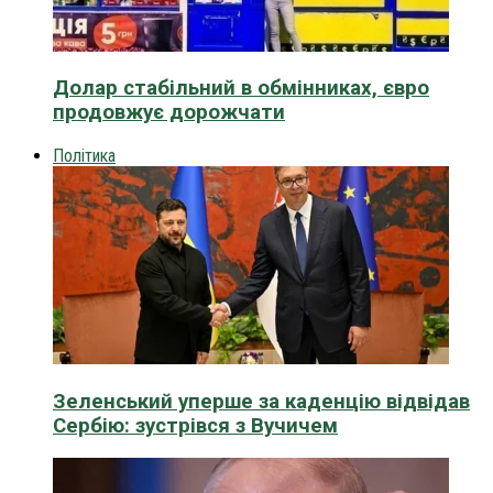
Долар стабільний в обмінниках, євро
продовжує дорожчати
Політика
Зеленський уперше за каденцію відвідав
Сербію: зустрівся з Вучичем