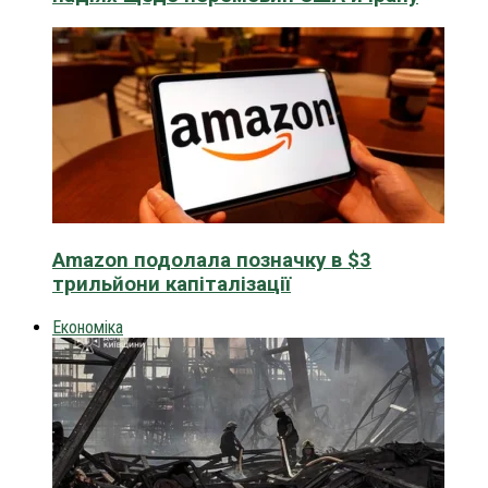
Amazon подолала позначку в $3
трильйони капіталізації
Економіка