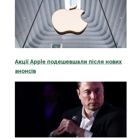
Акції Apple подешевшали після нових
анонсів