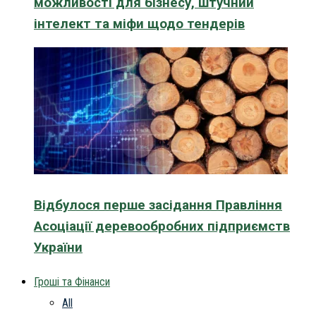
можливості для бізнесу, штучний
інтелект та міфи щодо тендерів
Відбулося перше засідання Правління
Асоціації деревообробних підприємств
України
Гроші та Фінанси
All