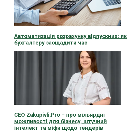
Автоматизація розрахунку відпускних: як
бухгалтеру заощадити час
CEO Zakupivli.Pro – про мільярдні
можливості для бізнесу, штучний
інтелект та міфи щодо тендерів