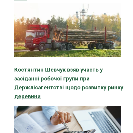
Костянтин Шевчук взяв участь у
засіданні робочої групи при
Держлісагентстві щодо розвитку ринку
деревини