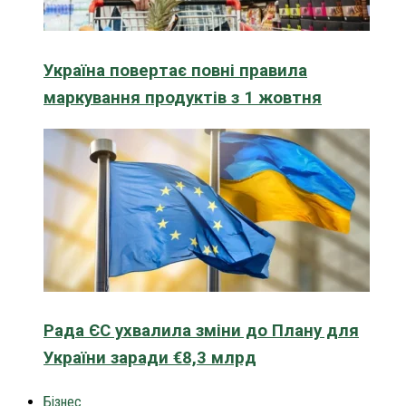
Україна повертає повні правила
маркування продуктів з 1 жовтня
Рада ЄС ухвалила зміни до Плану для
України заради €8,3 млрд
Бізнес