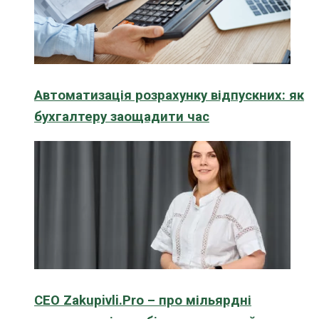
Автоматизація розрахунку відпускних: як
бухгалтеру заощадити час
CEO Zakupivli.Pro – про мільярдні