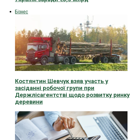
Бізнес
Костянтин Шевчук взяв участь у
засіданні робочої групи при
Держлісагентстві щодо розвитку ринку
деревини