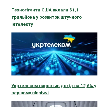
Техногіганти США вклали $1,1
трильйона у розвиток штучного
інтелекту
Укртелеком наростив дохід на 12,6% у
першому півріччі