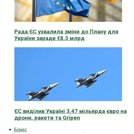
Рада ЄС ухвалила зміни до Плану для
України заради €8,3 млрд
ЄС виділив Україні 3,47 мільярда євро на
дрони, ракети та Gripen
Бізнес