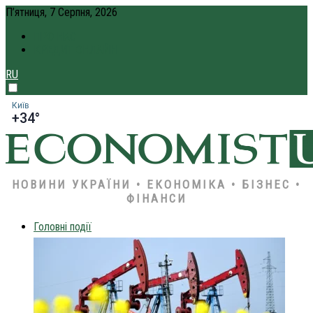
П’ятниця, 7 Серпня, 2026
ПРО НАС
КРЕДИТ ОНЛАЙН
RU
Київ
+34°
НОВИНИ УКРАЇНИ • ЕКОНОМІКА • БІЗНЕС •
ФІНАНСИ
Головні події