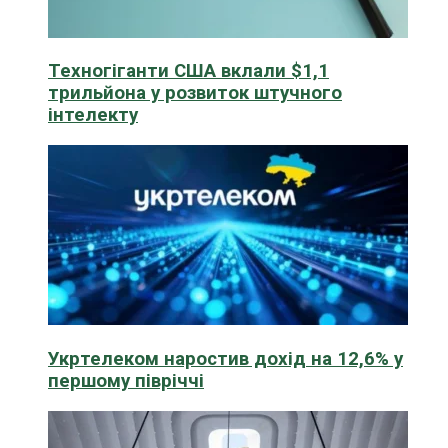
Техногіганти США вклали $1,1
трильйона у розвиток штучного
інтелекту
Укртелеком наростив дохід на 12,6% у
першому півріччі