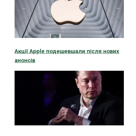
Акції Apple подешевшали після нових
анонсів