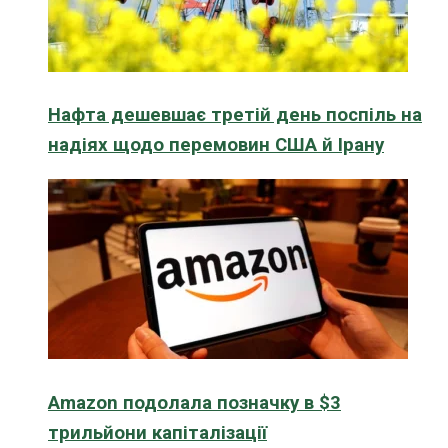
Нафта дешевшає третій день поспіль на
надіях щодо перемовин США й Ірану
Amazon подолала позначку в $3
трильйони капіталізації