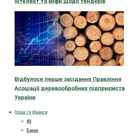
інтелект та міфи щодо тендерів
Відбулося перше засідання Правління
Асоціації деревообробних підприємств
України
Гроші та Фінанси
All
Банки