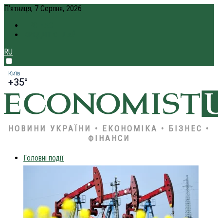
П’ятниця, 7 Серпня, 2026
ПРО НАС
КРЕДИТ ОНЛАЙН
RU
Київ
+35°
НОВИНИ УКРАЇНИ • ЕКОНОМІКА • БІЗНЕС •
ФІНАНСИ
Головні події