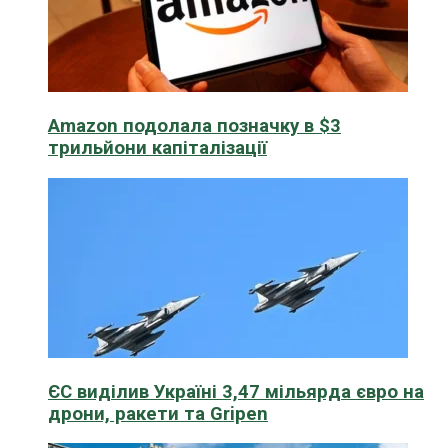
Amazon подолала позначку в $3
трильйони капіталізації
ЄС виділив Україні 3,47 мільярда євро на
дрони, ракети та Gripen