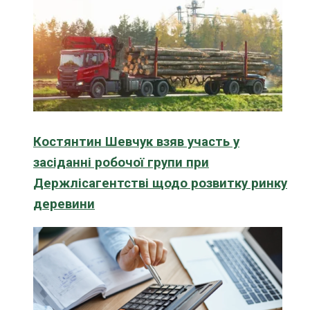
Костянтин Шевчук взяв участь у
засіданні робочої групи при
Держлісагентстві щодо розвитку ринку
деревини