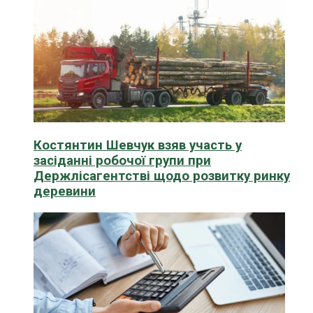
Костянтин Шевчук взяв участь у
засіданні робочої групи при
Держлісагентстві щодо розвитку ринку
деревини