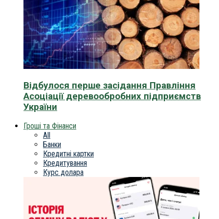
Відбулося перше засідання Правління
Асоціації деревообробних підприємств
України
Гроші та Фінанси
All
Банки
Кредитні картки
Кредитування
Курс долара