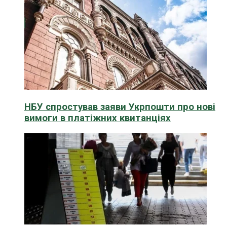
НБУ спростував заяви Укрпошти про нові
вимоги в платіжних квитанціях