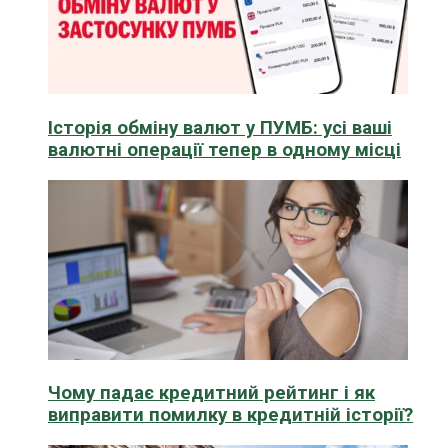
Історія обміну валют у ПУМБ: усі ваші
валютні операції тепер в одному місці
Чому падає кредитний рейтинг і як
виправити помилку в кредитній історії?