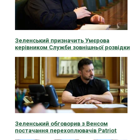
Зеленський призначить Умєрова
керівником Служби зовнішньої розвідки
Зеленський обговорив з Венсом
постачання перехоплювачів Patriot