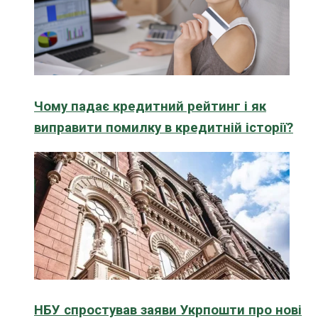
Чому падає кредитний рейтинг і як
виправити помилку в кредитній історії?
НБУ спростував заяви Укрпошти про нові