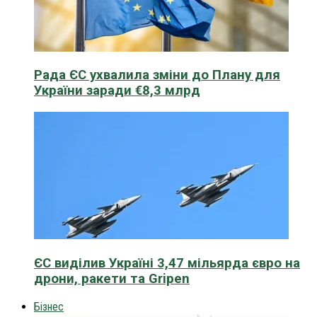
Рада ЄС ухвалила зміни до Плану для
України заради €8,3 млрд
ЄС виділив Україні 3,47 мільярда євро на
дрони, ракети та Gripen
Бізнес