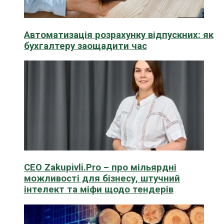
Автоматизація розрахунку відпускних: як
бухгалтеру заощадити час
CEO Zakupivli.Pro – про мільярдні
можливості для бізнесу, штучний
інтелект та міфи щодо тендерів