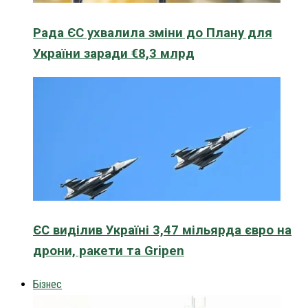
Рада ЄС ухвалила зміни до Плану для
України заради €8,3 млрд
ЄС виділив Україні 3,47 мільярда євро на
дрони, ракети та Gripen
Бізнес