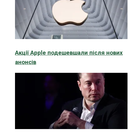
Акції Apple подешевшали після нових
анонсів