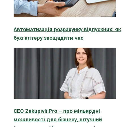
Автоматизація розрахунку відпускних: як
бухгалтеру заощадити час
CEO Zakupivli.Pro – про мільярдні
можливості для бізнесу, штучний