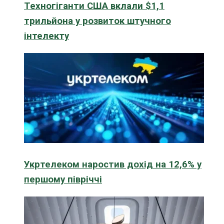
Техногіганти США вклали $1,1
трильйона у розвиток штучного
інтелекту
Укртелеком наростив дохід на 12,6% у
першому півріччі