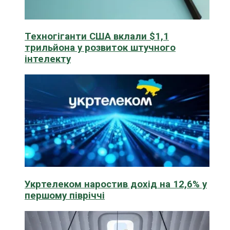
Техногіганти США вклали $1,1
трильйона у розвиток штучного
інтелекту
Укртелеком наростив дохід на 12,6% у
першому півріччі