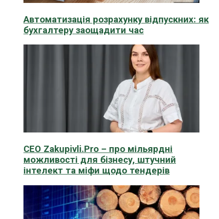
Автоматизація розрахунку відпускних: як
бухгалтеру заощадити час
CEO Zakupivli.Pro – про мільярдні
можливості для бізнесу, штучний
інтелект та міфи щодо тендерів