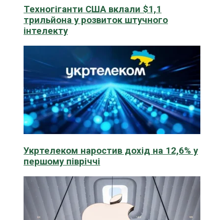
Техногіганти США вклали $1,1
трильйона у розвиток штучного
інтелекту
Укртелеком наростив дохід на 12,6% у
першому півріччі