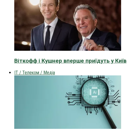
Віткофф і Кушнер вперше приїдуть у Київ
IT / Телеком / Медіа