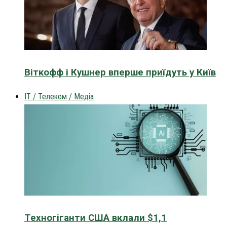
Віткофф і Кушнер вперше приїдуть у Київ
IT / Телеком / Медіа
Техногіганти США вклали $1,1