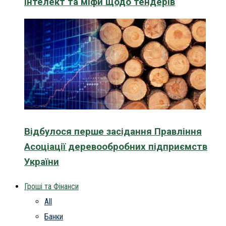
інтелект та міфи щодо тендерів
Відбулося перше засідання Правління
Асоціації деревообробних підприємств
України
Гроші та Фінанси
All
Банки