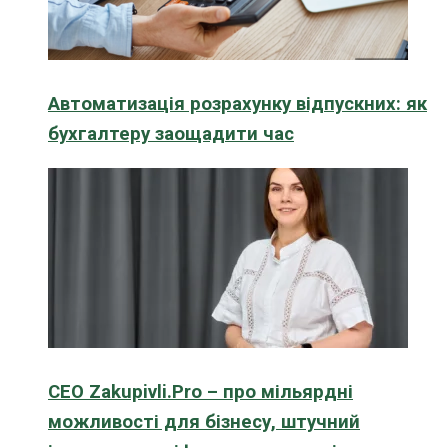
Автоматизація розрахунку відпускних: як
бухгалтеру заощадити час
CEO Zakupivli.Pro – про мільярдні
можливості для бізнесу, штучний