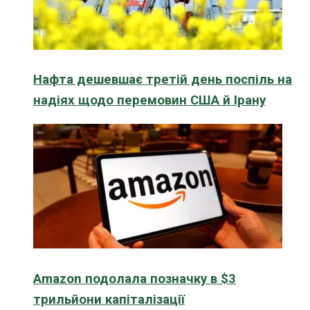
Нафта дешевшає третій день поспіль на
надіях щодо перемовин США й Ірану
Amazon подолала позначку в $3
трильйони капіталізації