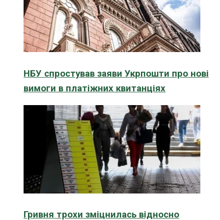
НБУ спростував заяви Укрпошти про нові
вимоги в платіжних квитанціях
Гривня трохи зміцнилась відносно