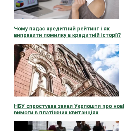
Чому падає кредитний рейтинг і як
виправити помилку в кредитній історії?
НБУ спростував заяви Укрпошти про нові
вимоги в платіжних квитанціях