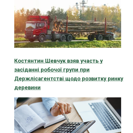
Костянтин Шевчук взяв участь у
засіданні робочої групи при
Держлісагентстві щодо розвитку ринку
деревини