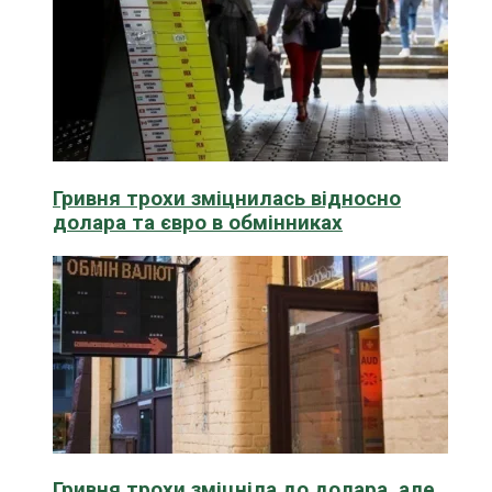
Гривня трохи зміцнилась відносно
долара та євро в обмінниках
Гривня трохи зміцніла до долара, але