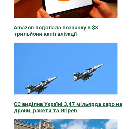
Amazon подолала позначку в $3
трильйони капіталізації
ЄС виділив Україні 3,47 мільярда євро на
дрони, ракети та Gripen