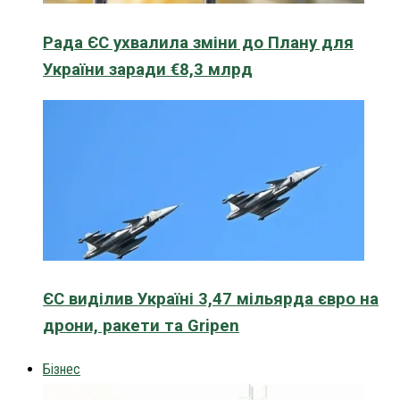
Рада ЄС ухвалила зміни до Плану для
України заради €8,3 млрд
ЄС виділив Україні 3,47 мільярда євро на
дрони, ракети та Gripen
Бізнес