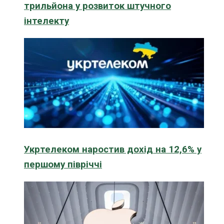
трильйона у розвиток штучного
інтелекту
Укртелеком наростив дохід на 12,6% у
першому півріччі