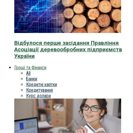
Відбулося перше засідання Правління
Асоціації деревообробних підприємств
України
Гроші та Фінанси
All
Банки
Кредитні картки
Кредитування
Курс долара