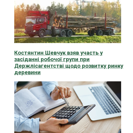
Костянтин Шевчук взяв участь у
засіданні робочої групи при
Держлісагентстві щодо розвитку ринку
деревини