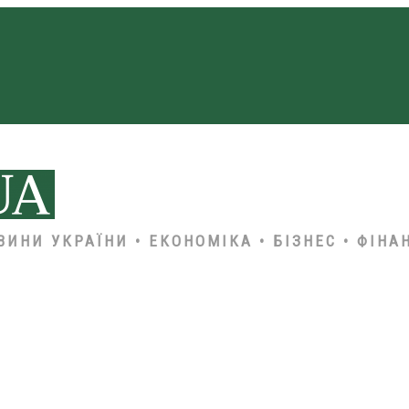
ВИНИ УКРАЇНИ • ЕКОНОМІКА • БІЗНЕС • ФІНА