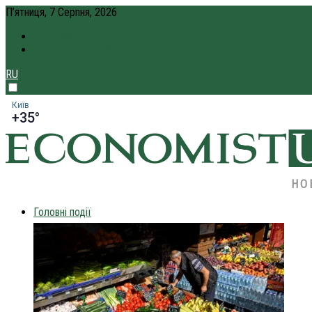
П’ятниця, 7 Серпня, 2026
ПРО НАС
КРЕДИТ ОНЛАЙН
RU
Київ
+35°
НО
Головні події