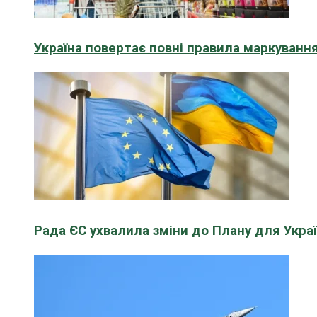
Україна повертає повні правила маркування
Рада ЄС ухвалила зміни до Плану для Укра