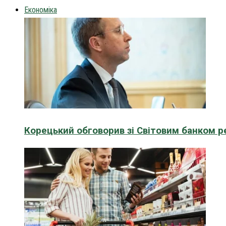
Економіка
Корецький обговорив зі Світовим банком р