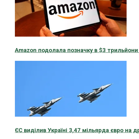
Amazon подолала позначку в $3 трильйони к
ЄС виділив Україні 3,47 мільярда євро на д