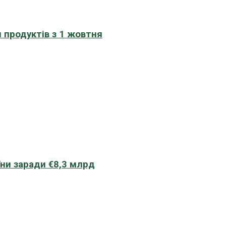
 продуктів з 1 жовтня
їни заради €8,3 млрд