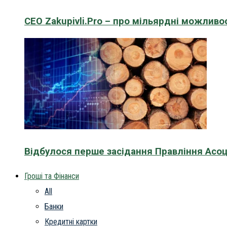
CEO Zakupivli.Pro – про мільярдні можливо
Відбулося перше засідання Правління Асоц
Гроші та Фінанси
All
Банки
Кредитні картки