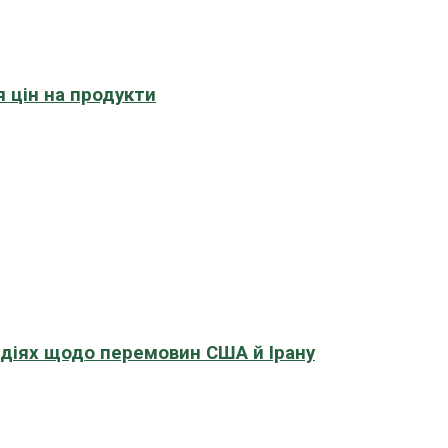
 цін на продукти
адіях щодо перемовин США й Ірану