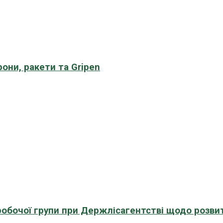
рони, ракети та Gripen
 робочої групи при Держлісагентстві щодо розви