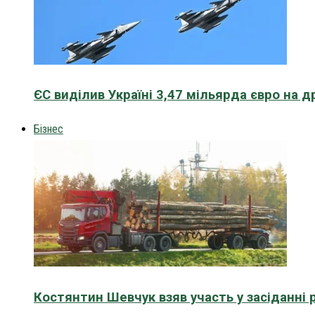
ЄС виділив Україні 3,47 мільярда євро на д
Бізнес
Костянтин Шевчук взяв участь у засіданні