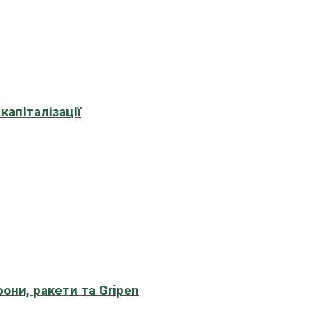
апіталізації
рони, ракети та Gripen