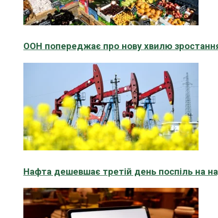
ООН попереджає про нову хвилю зростання
Нафта дешевшає третій день поспіль на н