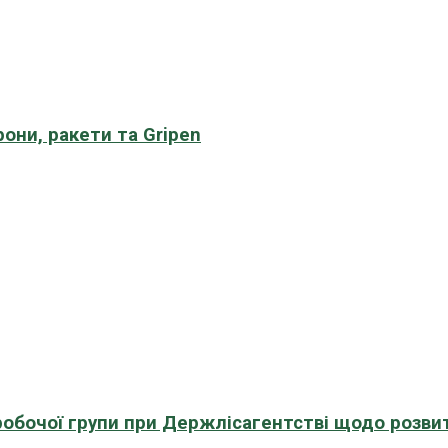
рони, ракети та Gripen
 робочої групи при Держлісагентстві щодо розви