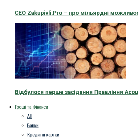
CEO Zakupivli.Pro – про мільярдні можливо
Відбулося перше засідання Правління Асоц
Гроші та Фінанси
All
Банки
Кредитні картки