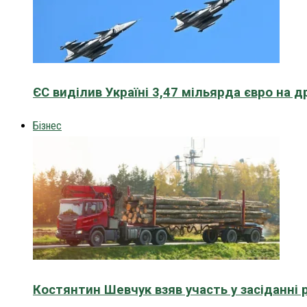
ЄС виділив Україні 3,47 мільярда євро на д
Бізнес
Костянтин Шевчук взяв участь у засіданні