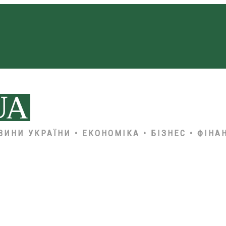
ВИНИ УКРАЇНИ • ЕКОНОМІКА • БІЗНЕС • ФІНА