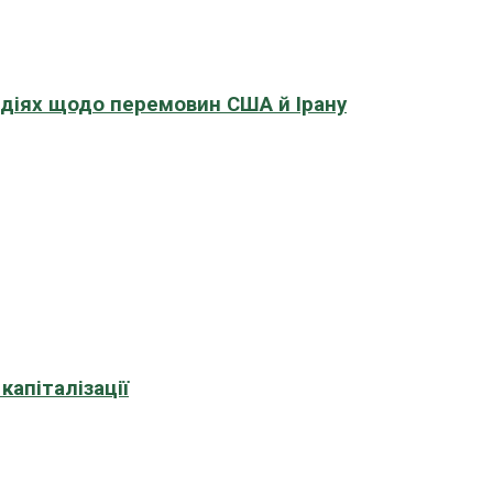
адіях щодо перемовин США й Ірану
апіталізації