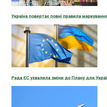
Україна повертає повні правила маркування
Рада ЄС ухвалила зміни до Плану для Укра