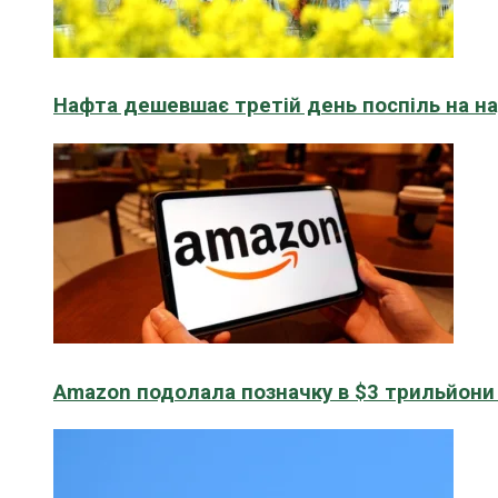
Нафта дешевшає третій день поспіль на н
Amazon подолала позначку в $3 трильйони к