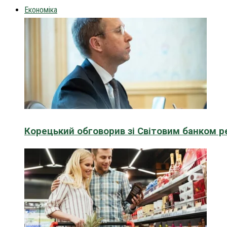
Економіка
Корецький обговорив зі Світовим банком р