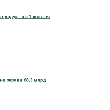
 продуктів з 1 жовтня
їни заради €8,3 млрд