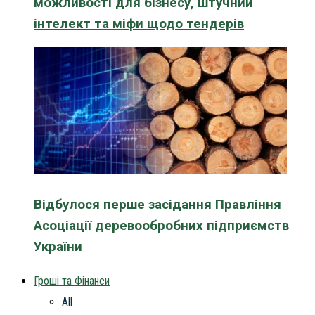
можливості для бізнесу, штучний
інтелект та міфи щодо тендерів
Відбулося перше засідання Правління
Асоціації деревообробних підприємств
України
Гроші та Фінанси
All