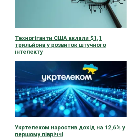
Техногіганти США вклали $1,1
трильйона у розвиток штучного
інтелекту
Укртелеком наростив дохід на 12,6% у
першому півріччі