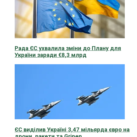
Рада ЄС ухвалила зміни до Плану для
України заради €8,3 млрд
ЄС виділив Україні 3,47 мільярда євро на
дрони, ракети та Gripen