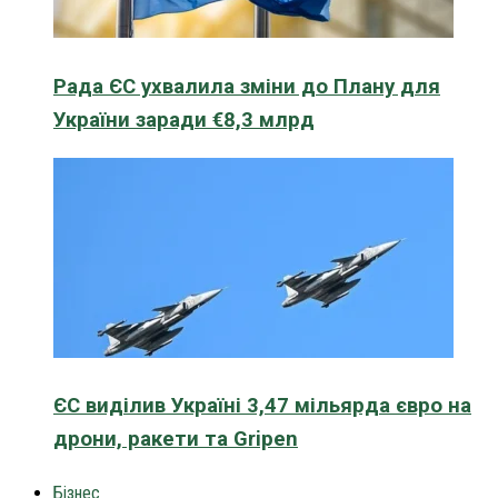
Рада ЄС ухвалила зміни до Плану для
України заради €8,3 млрд
ЄС виділив Україні 3,47 мільярда євро на
дрони, ракети та Gripen
Бізнес