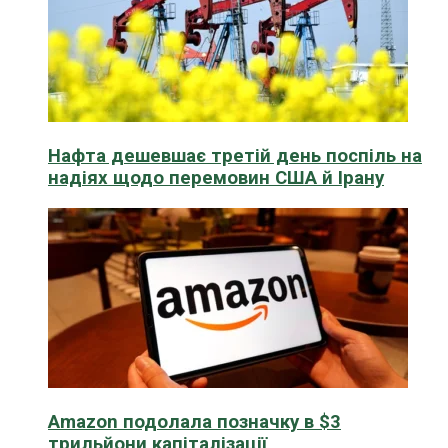
Нафта дешевшає третій день поспіль на
надіях щодо перемовин США й Ірану
Amazon подолала позначку в $3
трильйони капіталізації