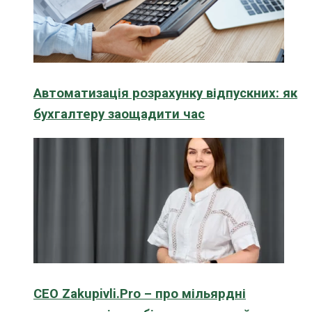
Автоматизація розрахунку відпускних: як
бухгалтеру заощадити час
CEO Zakupivli.Pro – про мільярдні