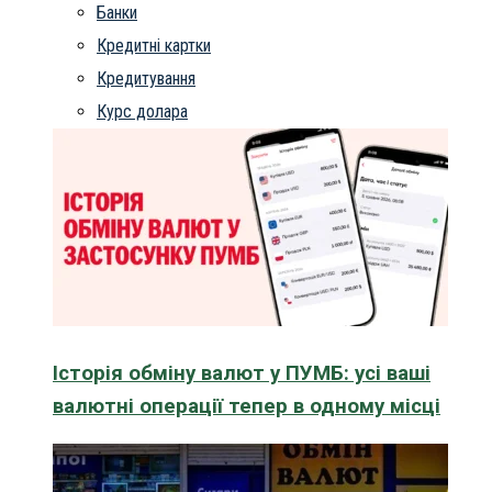
Банки
Кредитні картки
Кредитування
Курс долара
Історія обміну валют у ПУМБ: усі ваші
валютні операції тепер в одному місці