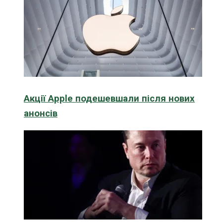
Акції Apple подешевшали після нових
анонсів