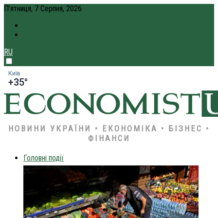
П’ятниця, 7 Серпня, 2026
ПРО НАС
КРЕДИТ ОНЛАЙН
RU
Київ
+35°
НОВИНИ УКРАЇНИ • ЕКОНОМІКА • БІЗНЕС •
ФІНАНСИ
Головні події