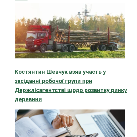
Костянтин Шевчук взяв участь у
засіданні робочої групи при
Держлісагентстві щодо розвитку ринку
деревини