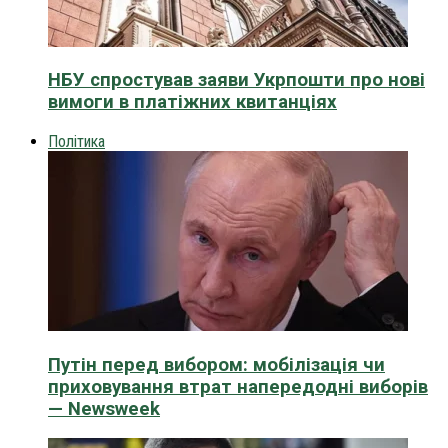
НБУ спростував заяви Укрпошти про нові
вимоги в платіжних квитанціях
Політика
Путін перед вибором: мобілізація чи
приховування втрат напередодні виборів
— Newsweek