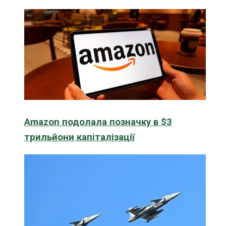
Amazon подолала позначку в $3
трильйони капіталізації