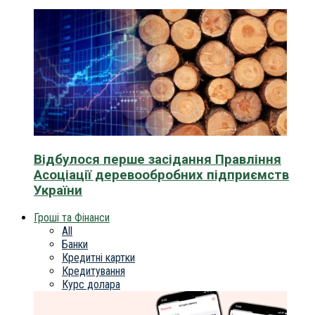
Відбулося перше засідання Правління
Асоціації деревообробних підприємств
України
Гроші та Фінанси
All
Банки
Кредитні картки
Кредитування
Курс долара