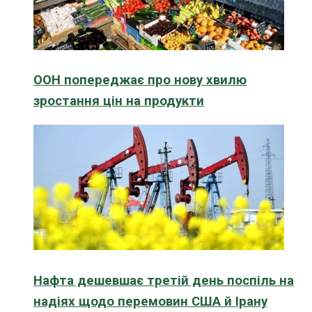
ООН попереджає про нову хвилю
зростання цін на продукти
Нафта дешевшає третій день поспіль на
надіях щодо перемовин США й Ірану