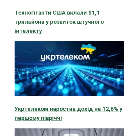
Техногіганти США вклали $1,1
трильйона у розвиток штучного
інтелекту
Укртелеком наростив дохід на 12,6% у
першому півріччі