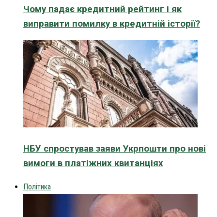
Чому падає кредитний рейтинг і як
виправити помилку в кредитній історії?
НБУ спростував заяви Укрпошти про нові
вимоги в платіжних квитанціях
Політика