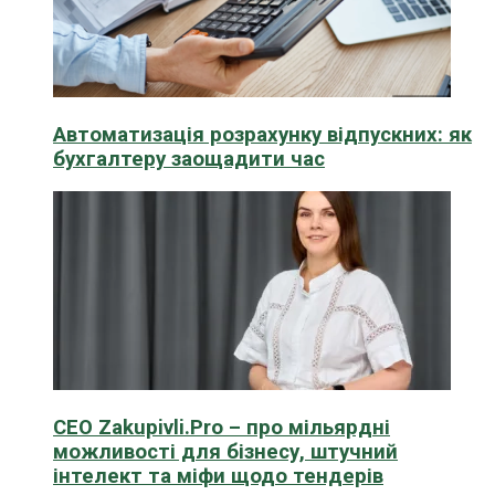
Автоматизація розрахунку відпускних: як
бухгалтеру заощадити час
CEO Zakupivli.Pro – про мільярдні
можливості для бізнесу, штучний
інтелект та міфи щодо тендерів