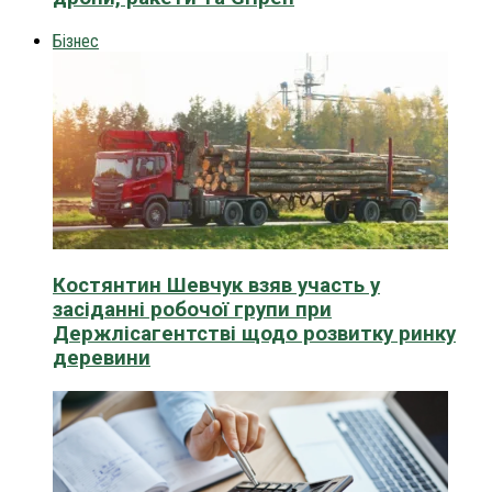
Бізнес
Костянтин Шевчук взяв участь у
засіданні робочої групи при
Держлісагентстві щодо розвитку ринку
деревини