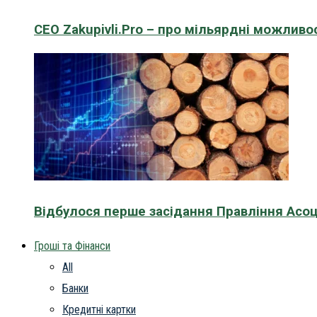
CEO Zakupivli.Pro – про мільярдні можливо
Відбулося перше засідання Правління Асоц
Гроші та Фінанси
All
Банки
Кредитні картки