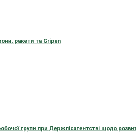
рони, ракети та Gripen
 робочої групи при Держлісагентстві щодо розви