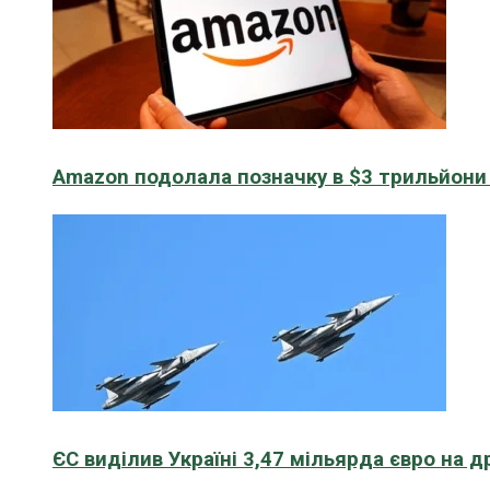
Amazon подолала позначку в $3 трильйони к
ЄС виділив Україні 3,47 мільярда євро на д