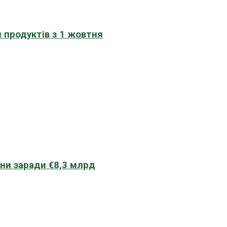
 продуктів з 1 жовтня
їни заради €8,3 млрд