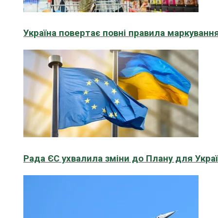
Україна повертає повні правила маркування
Рада ЄС ухвалила зміни до Плану для Укра