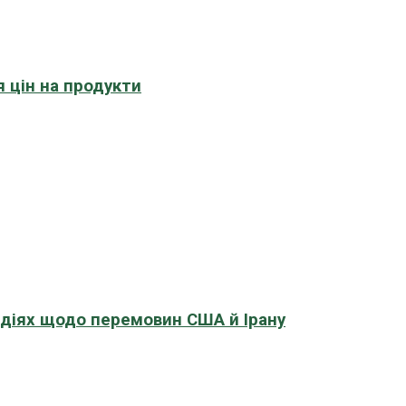
 цін на продукти
адіях щодо перемовин США й Ірану