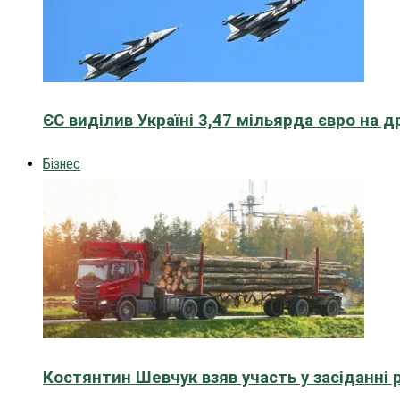
ЄС виділив Україні 3,47 мільярда євро на д
Бізнес
Костянтин Шевчук взяв участь у засіданні