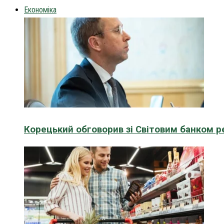
Економіка
Корецький обговорив зі Світовим банком р