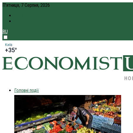
П’ятниця, 7 Серпня, 2026
ПРО НАС
КРЕДИТ ОНЛАЙН
RU
Київ
+35°
НО
Головні події