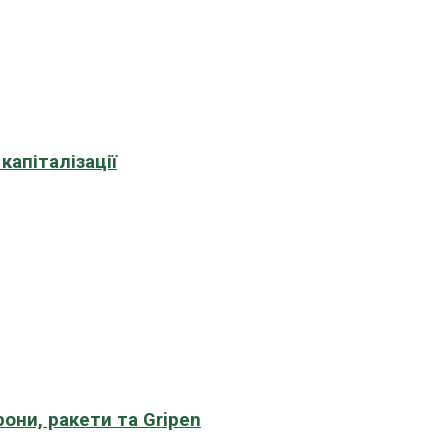
апіталізації
рони, ракети та Gripen