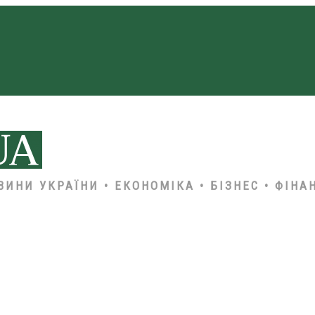
ВИНИ УКРАЇНИ • ЕКОНОМІКА • БІЗНЕС • ФІНА