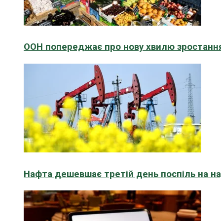
ООН попереджає про нову хвилю зростання
Нафта дешевшає третій день поспіль на н