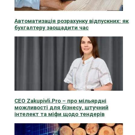
Автоматизація розрахунку відпускних: як
бухгалтеру заощадити час
CEO Zakupivli.Pro – про мільярдні
можливості для бізнесу, штучний
інтелект та міфи щодо тендерів