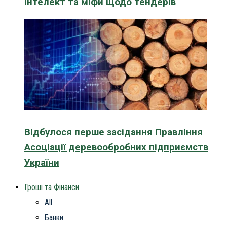
інтелект та міфи щодо тендерів
Відбулося перше засідання Правління
Асоціації деревообробних підприємств
України
Гроші та Фінанси
All
Банки