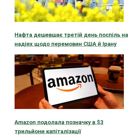
Нафта дешевшає третій день поспіль на
надіях щодо перемовин США й Ірану
Amazon подолала позначку в $3
трильйони капіталізації