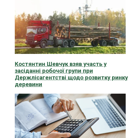
Костянтин Шевчук взяв участь у
засіданні робочої групи при
Держлісагентстві щодо розвитку ринку
деревини