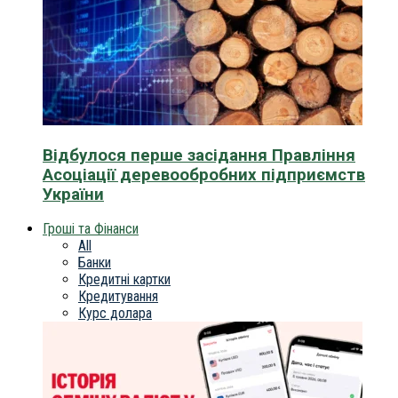
Відбулося перше засідання Правління
Асоціації деревообробних підприємств
України
Гроші та Фінанси
All
Банки
Кредитні картки
Кредитування
Курс долара