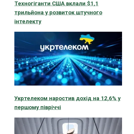
Техногіганти США вклали $1,1
трильйона у розвиток штучного
інтелекту
Укртелеком наростив дохід на 12,6% у
першому півріччі