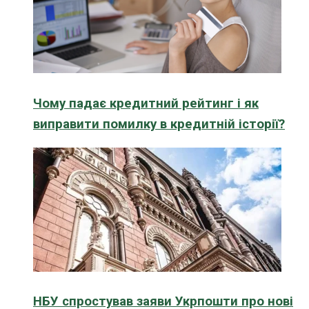
Чому падає кредитний рейтинг і як
виправити помилку в кредитній історії?
НБУ спростував заяви Укрпошти про нові