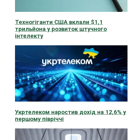
Техногіганти США вклали $1,1
трильйона у розвиток штучного
інтелекту
Укртелеком наростив дохід на 12,6% у
першому півріччі