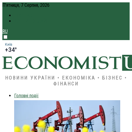
П’ятниця, 7 Серпня, 2026
ПРО НАС
КРЕДИТ ОНЛАЙН
RU
Київ
+34°
НОВИНИ УКРАЇНИ • ЕКОНОМІКА • БІЗНЕС •
ФІНАНСИ
Головні події