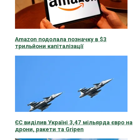
Amazon подолала позначку в $3
трильйони капіталізації
ЄС виділив Україні 3,47 мільярда євро на
дрони, ракети та Gripen