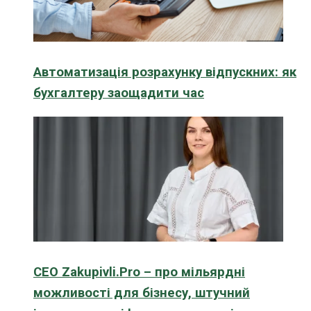
Автоматизація розрахунку відпускних: як
бухгалтеру заощадити час
CEO Zakupivli.Pro – про мільярдні
можливості для бізнесу, штучний