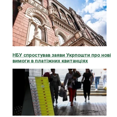
НБУ спростував заяви Укрпошти про нові
вимоги в платіжних квитанціях