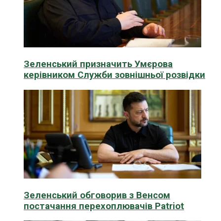
Зеленський призначить Умєрова
керівником Служби зовнішньої розвідки
Зеленський обговорив з Венсом
постачання перехоплювачів Patriot