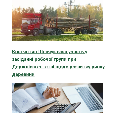
Костянтин Шевчук взяв участь у
засіданні робочої групи при
Держлісагентстві щодо розвитку ринку
деревини