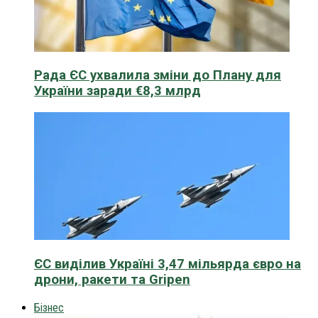
Рада ЄС ухвалила зміни до Плану для
України заради €8,3 млрд
ЄС виділив Україні 3,47 мільярда євро на
дрони, ракети та Gripen
Бізнес