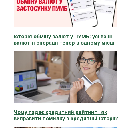
Історія обміну валют у ПУМБ: усі ваші
валютні операції тепер в одному місці
Чому падає кредитний рейтинг і як
виправити помилку в кредитній історії?