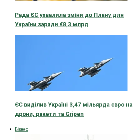
Рада ЄС ухвалила зміни до Плану для
України заради €8,3 млрд
ЄС виділив Україні 3,47 мільярда євро на
дрони, ракети та Gripen
Бізнес