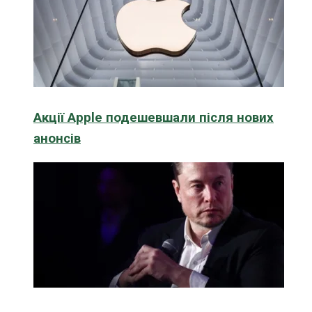
Акції Apple подешевшали після нових
анонсів