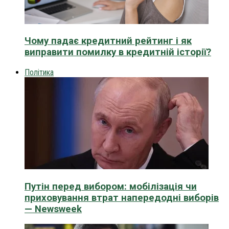
Чому падає кредитний рейтинг і як
виправити помилку в кредитній історії?
Політика
Путін перед вибором: мобілізація чи
приховування втрат напередодні виборів
— Newsweek