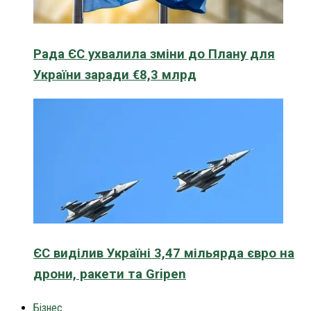
Рада ЄС ухвалила зміни до Плану для
України заради €8,3 млрд
ЄС виділив Україні 3,47 мільярда євро на
дрони, ракети та Gripen
Бізнес