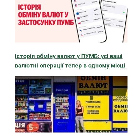
Історія обміну валют у ПУМБ: усі ваші
валютні операції тепер в одному місці