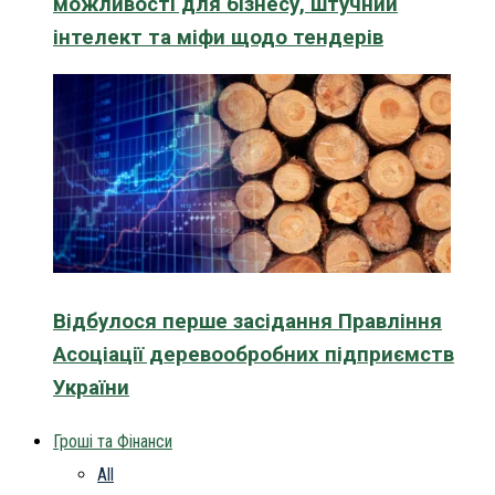
можливості для бізнесу, штучний
інтелект та міфи щодо тендерів
Відбулося перше засідання Правління
Асоціації деревообробних підприємств
України
Гроші та Фінанси
All