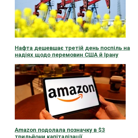
Нафта дешевшає третій день поспіль на
надіях щодо перемовин США й Ірану
Amazon подолала позначку в $3
трильйони капіталізації