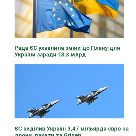
Рада ЄС ухвалила зміни до Плану для
України заради €8,3 млрд
ЄС виділив Україні 3,47 мільярда євро на
дрони, ракети та Gripen