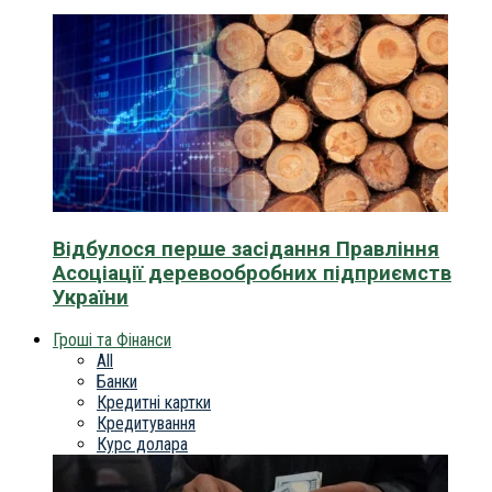
Відбулося перше засідання Правління
Асоціації деревообробних підприємств
України
Гроші та Фінанси
All
Банки
Кредитні картки
Кредитування
Курс долара