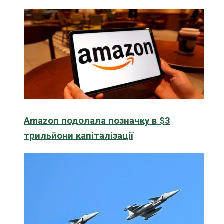
Amazon подолала позначку в $3
трильйони капіталізації