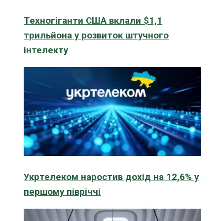
Техногіганти США вклали $1,1
трильйона у розвиток штучного
інтелекту
Укртелеком наростив дохід на 12,6% у
першому півріччі