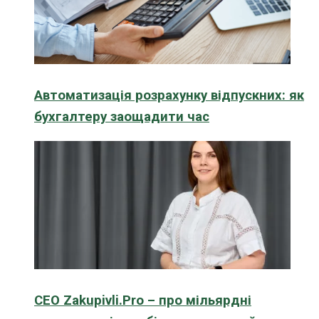
Автоматизація розрахунку відпускних: як
бухгалтеру заощадити час
CEO Zakupivli.Pro – про мільярдні