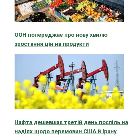
ООН попереджає про нову хвилю
зростання цін на продукти
Нафта дешевшає третій день поспіль на
надіях щодо перемовин США й Ірану