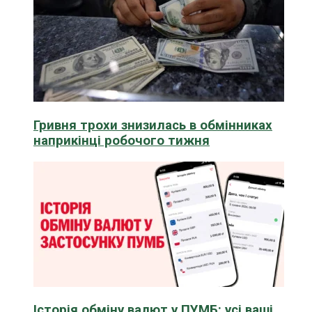
Гривня трохи знизилась в обмінниках
наприкінці робочого тижня
Історія обміну валют у ПУМБ: усі ваші