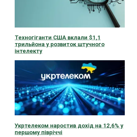
Техногіганти США вклали $1,1
трильйона у розвиток штучного
інтелекту
Укртелеком наростив дохід на 12,6% у
першому півріччі