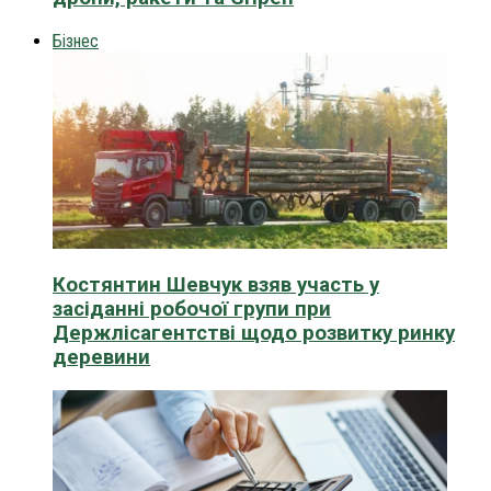
Бізнес
Костянтин Шевчук взяв участь у
засіданні робочої групи при
Держлісагентстві щодо розвитку ринку
деревини