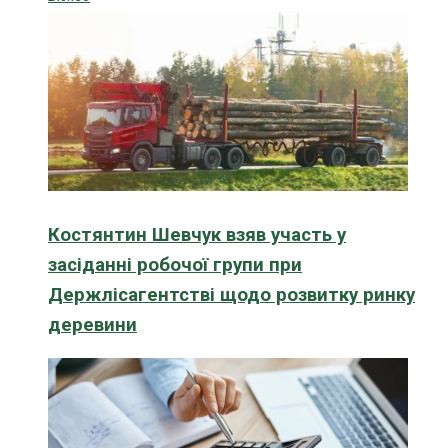
Костянтин Шевчук взяв участь у
засіданні робочої групи при
Держлісагентстві щодо розвитку ринку
деревини