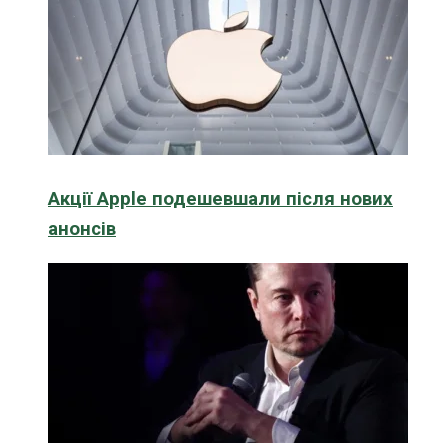
Акції Apple подешевшали після нових
анонсів