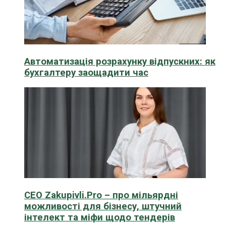
Автоматизація розрахунку відпускних: як
бухгалтеру заощадити час
CEO Zakupivli.Pro – про мільярдні
можливості для бізнесу, штучний
інтелект та міфи щодо тендерів