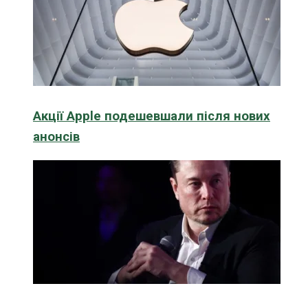
Акції Apple подешевшали після нових
анонсів