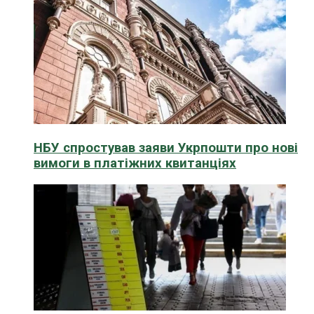
НБУ спростував заяви Укрпошти про нові
вимоги в платіжних квитанціях