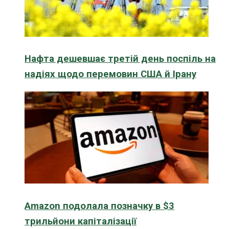
Нафта дешевшає третій день поспіль на
надіях щодо перемовин США й Ірану
Amazon подолала позначку в $3
трильйони капіталізації