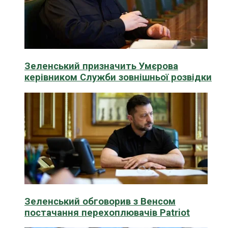
Зеленський призначить Умєрова
керівником Служби зовнішньої розвідки
Зеленський обговорив з Венсом
постачання перехоплювачів Patriot