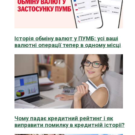
Історія обміну валют у ПУМБ: усі ваші
валютні операції тепер в одному місці
Чому падає кредитний рейтинг і як
виправити помилку в кредитній історії?