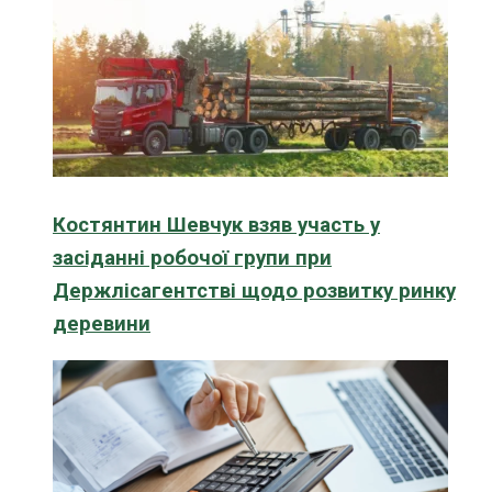
Костянтин Шевчук взяв участь у
засіданні робочої групи при
Держлісагентстві щодо розвитку ринку
деревини