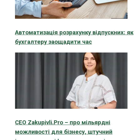
Автоматизація розрахунку відпускних: як
бухгалтеру заощадити час
CEO Zakupivli.Pro – про мільярдні
можливості для бізнесу, штучний