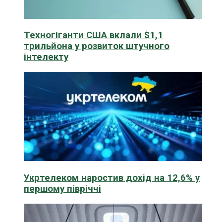
Техногіганти США вклали $1,1
трильйона у розвиток штучного
інтелекту
Укртелеком наростив дохід на 12,6% у
першому півріччі