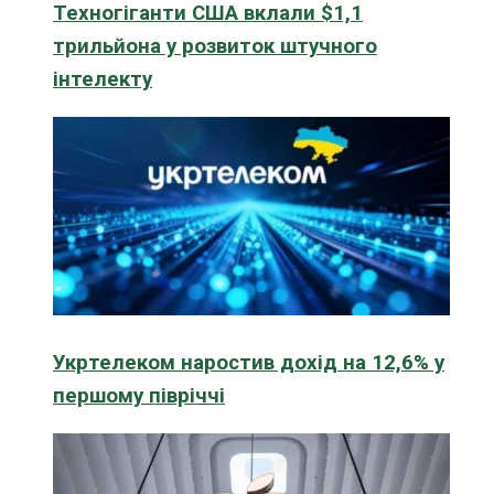
Техногіганти США вклали $1,1
трильйона у розвиток штучного
інтелекту
Укртелеком наростив дохід на 12,6% у
першому півріччі