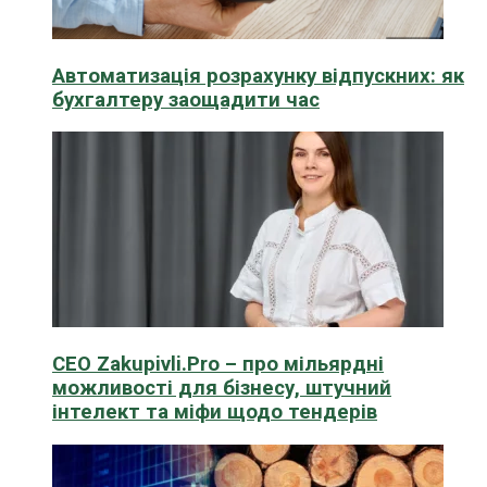
Автоматизація розрахунку відпускних: як
бухгалтеру заощадити час
CEO Zakupivli.Pro – про мільярдні
можливості для бізнесу, штучний
інтелект та міфи щодо тендерів