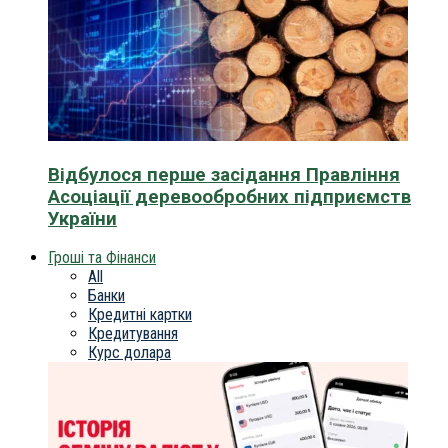
Відбулося перше засідання Правління
Асоціації деревообробних підприємств
України
Гроші та Фінанси
All
Банки
Кредитні картки
Кредитування
Курс долара