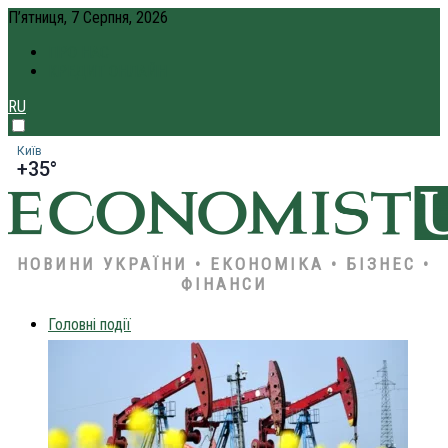
П’ятниця, 7 Серпня, 2026
ПРО НАС
КРЕДИТ ОНЛАЙН
RU
Київ
+35°
НОВИНИ УКРАЇНИ • ЕКОНОМІКА • БІЗНЕС •
ФІНАНСИ
Головні події