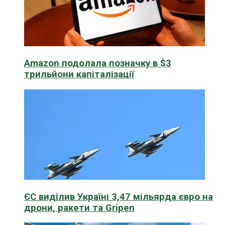
Amazon подолала позначку в $3
трильйони капіталізації
ЄС виділив Україні 3,47 мільярда євро на
дрони, ракети та Gripen