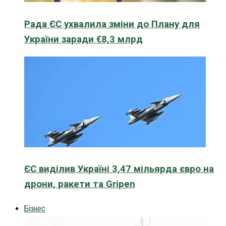
Рада ЄС ухвалила зміни до Плану для
України заради €8,3 млрд
ЄС виділив Україні 3,47 мільярда євро на
дрони, ракети та Gripen
Бізнес