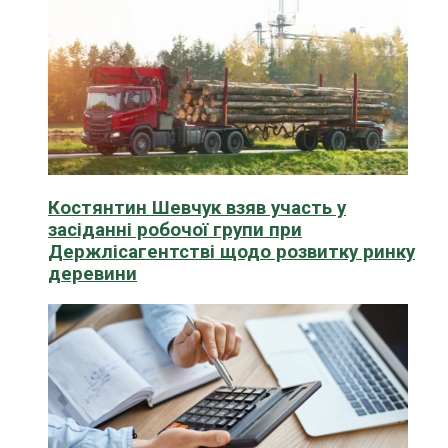
Костянтин Шевчук взяв участь у
засіданні робочої групи при
Держлісагентстві щодо розвитку ринку
деревини