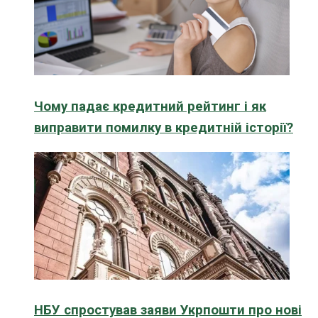
Чому падає кредитний рейтинг і як
виправити помилку в кредитній історії?
НБУ спростував заяви Укрпошти про нові