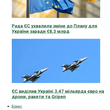
Рада ЄС ухвалила зміни до Плану для
України заради €8,3 млрд
ЄС виділив Україні 3,47 мільярда євро на
дрони, ракети та Gripen
Бізнес