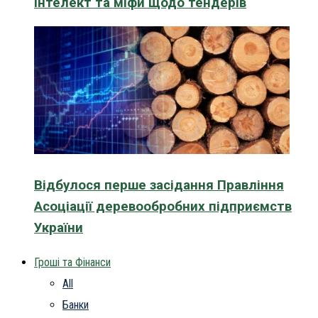
інтелект та міфи щодо тендерів
Відбулося перше засідання Правління
Асоціації деревообробних підприємств
України
Гроші та Фінанси
All
Банки