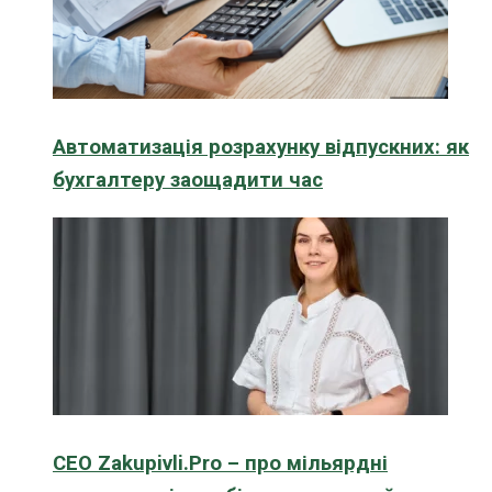
Автоматизація розрахунку відпускних: як
бухгалтеру заощадити час
CEO Zakupivli.Pro – про мільярдні