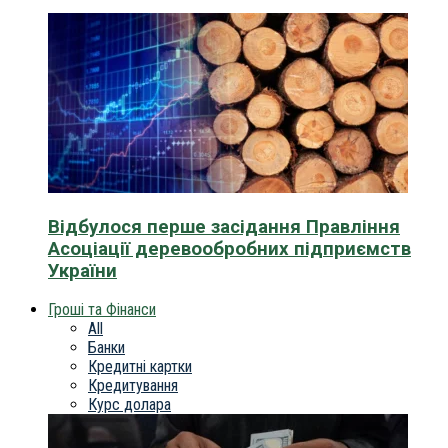
Відбулося перше засідання Правління
Асоціації деревообробних підприємств
України
Гроші та Фінанси
All
Банки
Кредитні картки
Кредитування
Курс долара