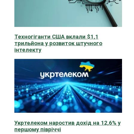
Техногіганти США вклали $1,1
трильйона у розвиток штучного
інтелекту
Укртелеком наростив дохід на 12,6% у
першому півріччі