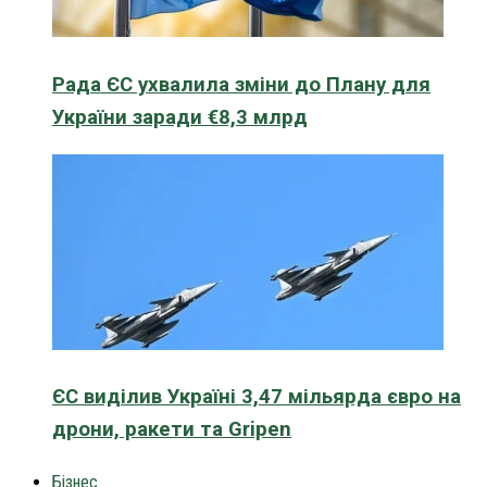
Рада ЄС ухвалила зміни до Плану для
України заради €8,3 млрд
ЄС виділив Україні 3,47 мільярда євро на
дрони, ракети та Gripen
Бізнес