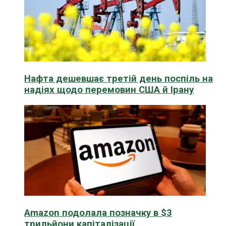
Нафта дешевшає третій день поспіль на
надіях щодо перемовин США й Ірану
Amazon подолала позначку в $3
трильйони капіталізації