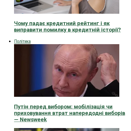
Чому падає кредитний рейтинг і як
виправити помилку в кредитній історії?
Політика
Путін перед вибором: мобілізація чи
приховування втрат напередодні виборів
— Newsweek