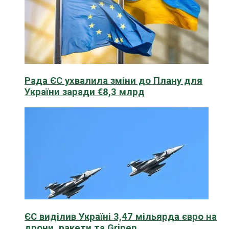
Рада ЄС ухвалила зміни до Плану для
України заради €8,3 млрд
ЄС виділив Україні 3,47 мільярда євро на
дрони, ракети та Gripen