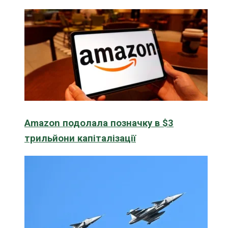
Amazon подолала позначку в $3
трильйони капіталізації