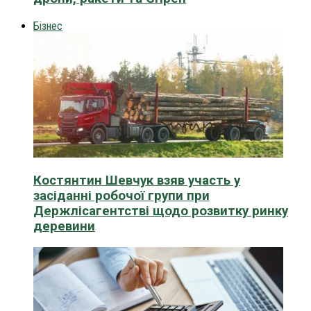
Бізнес
Костянтин Шевчук взяв участь у
засіданні робочої групи при
Держлісагентстві щодо розвитку ринку
деревини