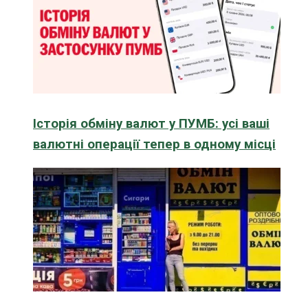
Історія обміну валют у ПУМБ: усі ваші
валютні операції тепер в одному місці