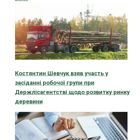
Костянтин Шевчук взяв участь у
засіданні робочої групи при
Держлісагентстві щодо розвитку ринку
деревини