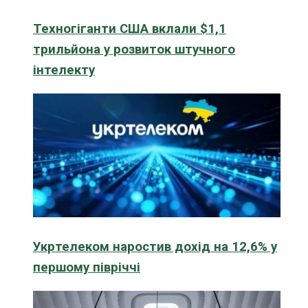
Техногіганти США вклали $1,1
трильйона у розвиток штучного
інтелекту
Укртелеком наростив дохід на 12,6% у
першому півріччі