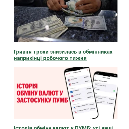
Гривня трохи знизилась в обмінниках
наприкінці робочого тижня
Історія обміну валют у ПУМБ: усі ваші