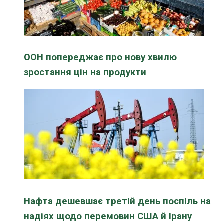
ООН попереджає про нову хвилю
зростання цін на продукти
Нафта дешевшає третій день поспіль на
надіях щодо перемовин США й Ірану