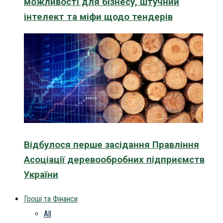
можливості для бізнесу, штучний
інтелект та міфи щодо тендерів
Відбулося перше засідання Правління
Асоціації деревообробних підприємств
України
Гроші та Фінанси
All