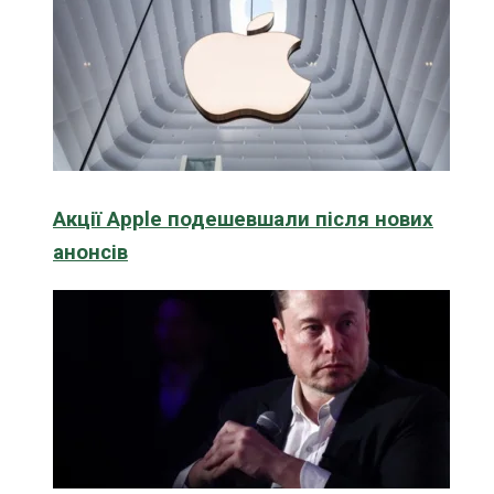
Акції Apple подешевшали після нових
анонсів