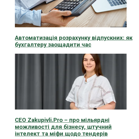
Автоматизація розрахунку відпускних: як
бухгалтеру заощадити час
CEO Zakupivli.Pro – про мільярдні
можливості для бізнесу, штучний
інтелект та міфи щодо тендерів