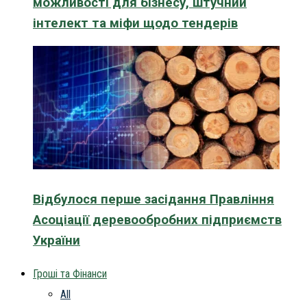
можливості для бізнесу, штучний
інтелект та міфи щодо тендерів
Відбулося перше засідання Правління
Асоціації деревообробних підприємств
України
Гроші та Фінанси
All