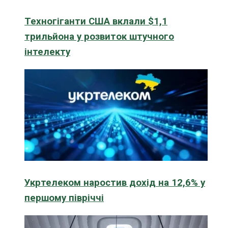
Техногіганти США вклали $1,1
трильйона у розвиток штучного
інтелекту
Укртелеком наростив дохід на 12,6% у
першому півріччі