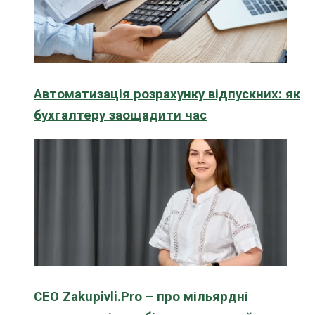
Автоматизація розрахунку відпускних: як
бухгалтеру заощадити час
CEO Zakupivli.Pro – про мільярдні