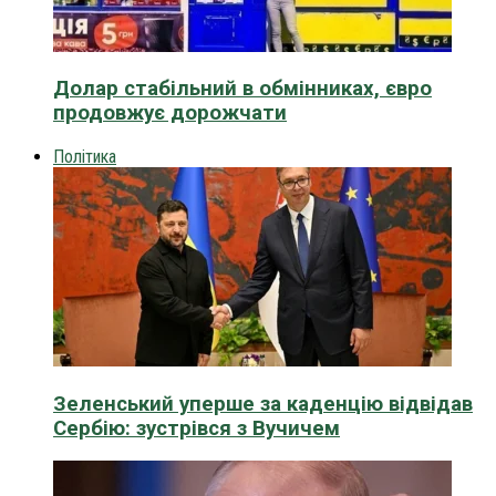
Долар стабільний в обмінниках, євро
продовжує дорожчати
Політика
Зеленський уперше за каденцію відвідав
Сербію: зустрівся з Вучичем