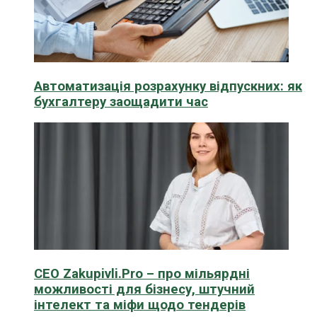
Автоматизація розрахунку відпускних: як
бухгалтеру заощадити час
CEO Zakupivli.Pro – про мільярдні
можливості для бізнесу, штучний
інтелект та міфи щодо тендерів