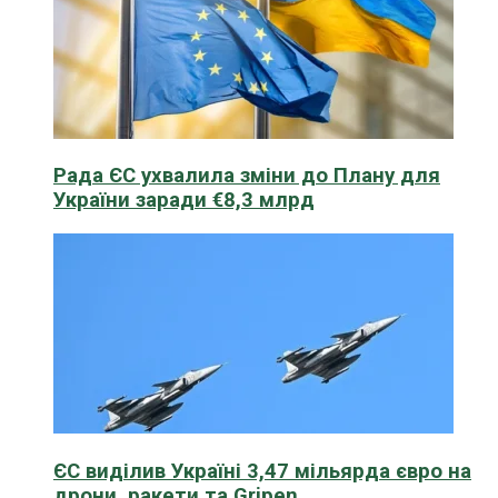
Рада ЄС ухвалила зміни до Плану для
України заради €8,3 млрд
ЄС виділив Україні 3,47 мільярда євро на
дрони, ракети та Gripen