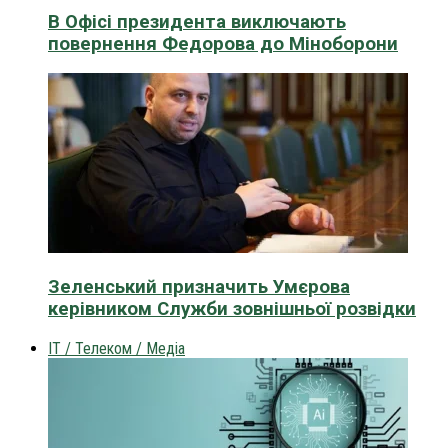
В Офісі президента виключають
повернення Федорова до Міноборони
Зеленський призначить Умєрова
керівником Служби зовнішньої розвідки
IT / Телеком / Медіа