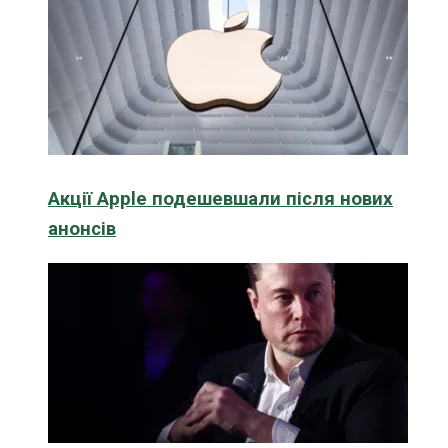
Акції Apple подешевшали після нових
анонсів