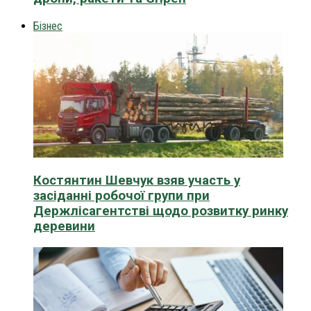
Бізнес
Костянтин Шевчук взяв участь у
засіданні робочої групи при
Держлісагентстві щодо розвитку ринку
деревини