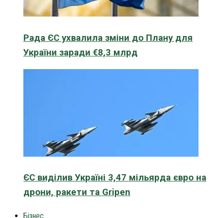
Рада ЄС ухвалила зміни до Плану для
України заради €8,3 млрд
ЄС виділив Україні 3,47 мільярда євро на
дрони, ракети та Gripen
Бізнес