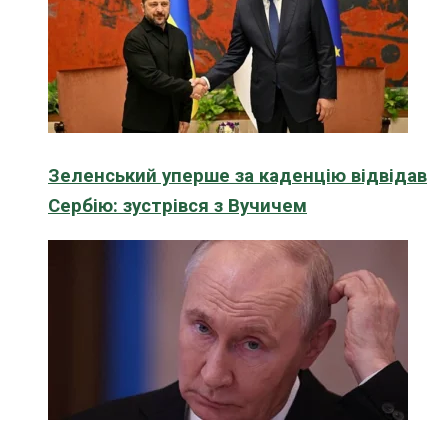
Зеленський уперше за каденцію відвідав
Сербію: зустрівся з Вучичем