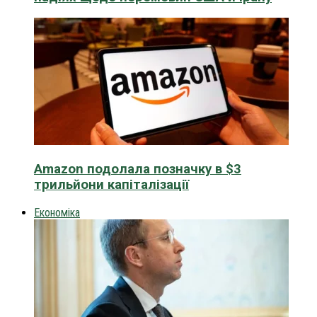
Amazon подолала позначку в $3
трильйони капіталізації
Економіка