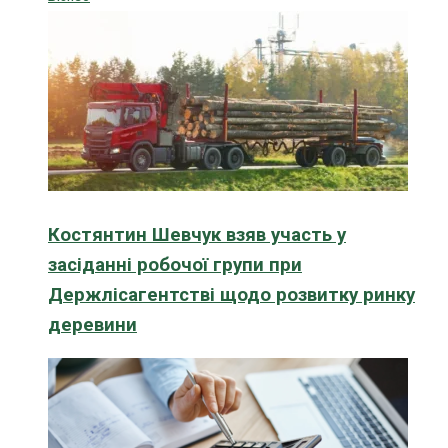
Костянтин Шевчук взяв участь у
засіданні робочої групи при
Держлісагентстві щодо розвитку ринку
деревини