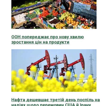
ООН попереджає про нову хвилю
зростання цін на продукти
Нафта дешевшає третій день поспіль на
надіях щодо перемовин США й Ірану