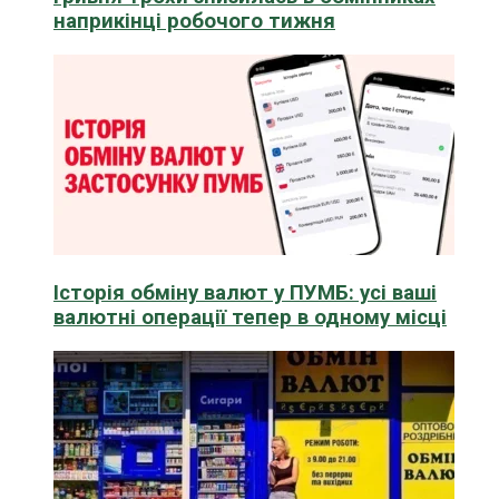
наприкінці робочого тижня
Історія обміну валют у ПУМБ: усі ваші
валютні операції тепер в одному місці