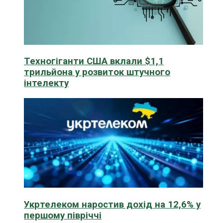
Техногіганти США вклали $1,1
трильйона у розвиток штучного
інтелекту
Укртелеком наростив дохід на 12,6% у
першому півріччі