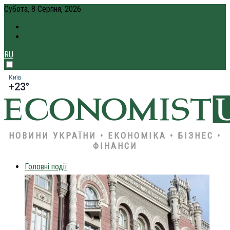
Субота, 8 Серпня, 2026
ПРО НАС
КРЕДИТ ОНЛАЙН
RU
Київ
+23°
НОВИНИ УКРАЇНИ • ЕКОНОМІКА • БІЗНЕС •
ФІНАНСИ
Головні події