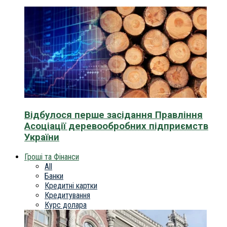
Відбулося перше засідання Правління
Асоціації деревообробних підприємств
України
Гроші та Фінанси
All
Банки
Кредитні картки
Кредитування
Курс долара