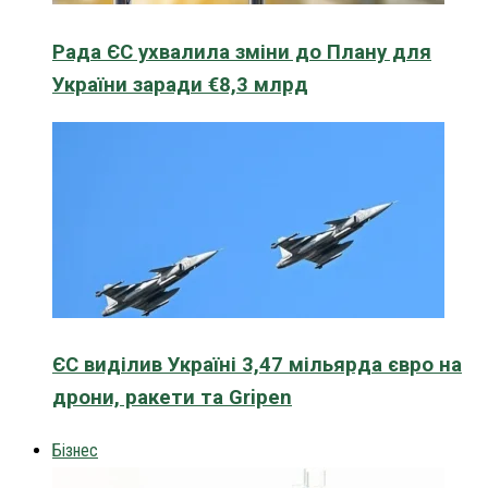
Рада ЄС ухвалила зміни до Плану для
України заради €8,3 млрд
ЄС виділив Україні 3,47 мільярда євро на
дрони, ракети та Gripen
Бізнес