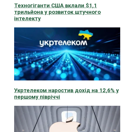
Техногіганти США вклали $1,1
трильйона у розвиток штучного
інтелекту
Укртелеком наростив дохід на 12,6% у
першому півріччі