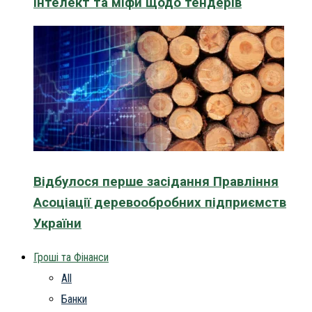
інтелект та міфи щодо тендерів
Відбулося перше засідання Правління
Асоціації деревообробних підприємств
України
Гроші та Фінанси
All
Банки