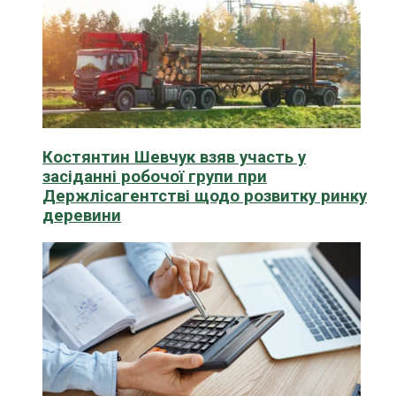
Костянтин Шевчук взяв участь у
засіданні робочої групи при
Держлісагентстві щодо розвитку ринку
деревини