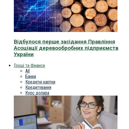
Відбулося перше засідання Правління
Асоціації деревообробних підприємств
України
Гроші та Фінанси
All
Банки
Кредитні картки
Кредитування
Курс долара