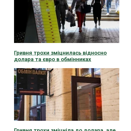
Гривня трохи зміцнилась відносно
долара та євро в обмінниках
Гривня трохи зміцніла до долара, але