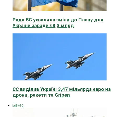
Рада ЄС ухвалила зміни до Плану для
України заради €8,3 млрд
ЄС виділив Україні 3,47 мільярда євро на
дрони, ракети та Gripen
Бізнес