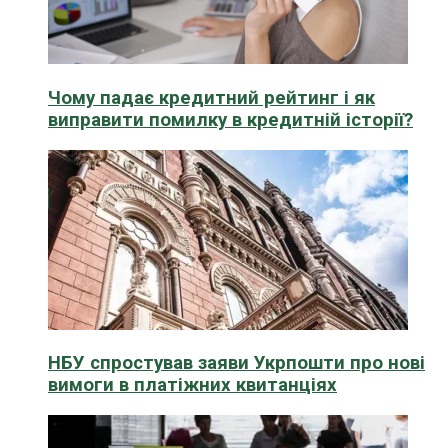
Чому падає кредитний рейтинг і як
виправити помилку в кредитній історії?
НБУ спростував заяви Укрпошти про нові
вимоги в платіжних квитанціях