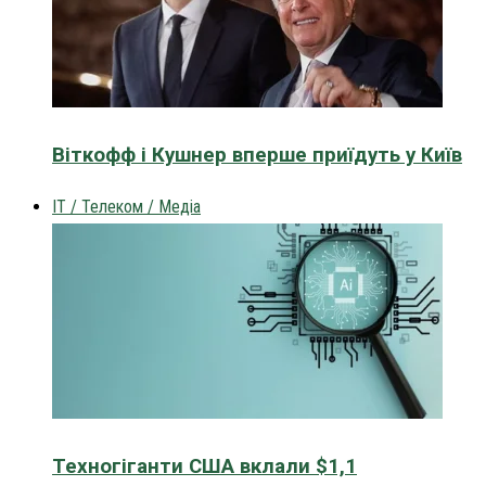
Віткофф і Кушнер вперше приїдуть у Київ
IT / Телеком / Медіа
Техногіганти США вклали $1,1