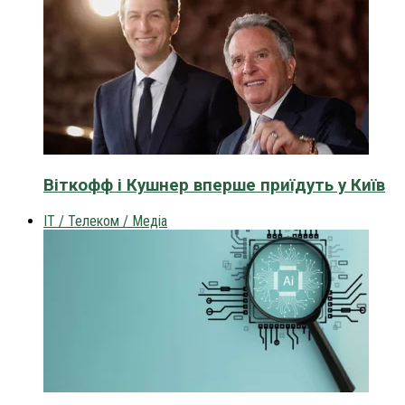
Віткофф і Кушнер вперше приїдуть у Київ
IT / Телеком / Медіа