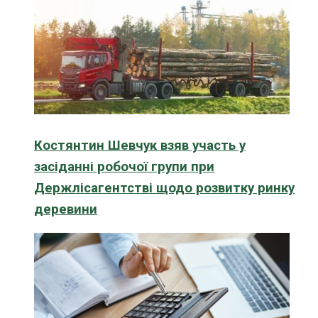
Костянтин Шевчук взяв участь у
засіданні робочої групи при
Держлісагентстві щодо розвитку ринку
деревини