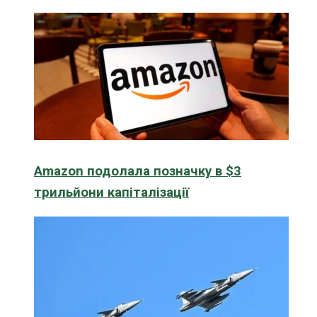
Amazon подолала позначку в $3
трильйони капіталізації