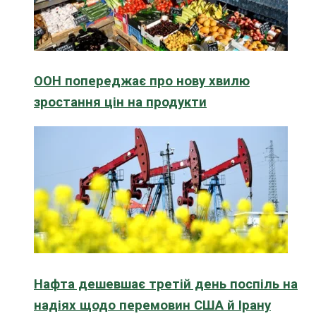
ООН попереджає про нову хвилю
зростання цін на продукти
Нафта дешевшає третій день поспіль на
надіях щодо перемовин США й Ірану