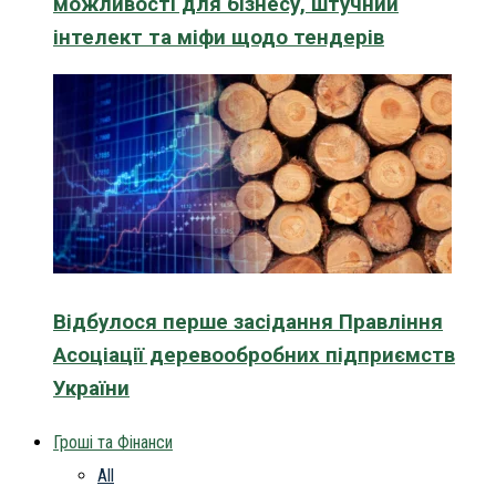
можливості для бізнесу, штучний
інтелект та міфи щодо тендерів
Відбулося перше засідання Правління
Асоціації деревообробних підприємств
України
Гроші та Фінанси
All