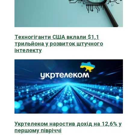
Техногіганти США вклали $1,1
трильйона у розвиток штучного
інтелекту
Укртелеком наростив дохід на 12,6% у
першому півріччі