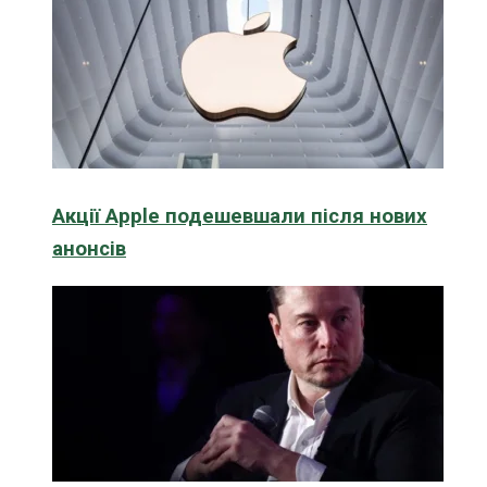
Акції Apple подешевшали після нових
анонсів