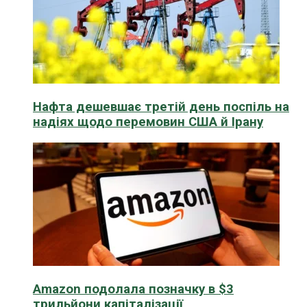
Нафта дешевшає третій день поспіль на
надіях щодо перемовин США й Ірану
Amazon подолала позначку в $3
трильйони капіталізації