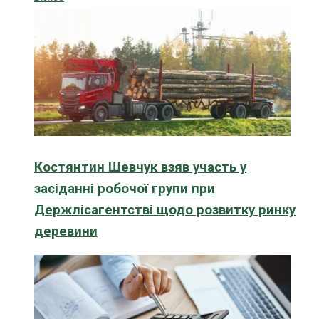
Костянтин Шевчук взяв участь у
засіданні робочої групи при
Держлісагентстві щодо розвитку ринку
деревини