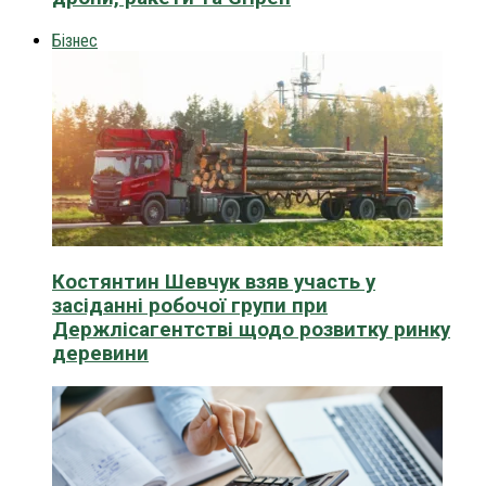
Бізнес
Костянтин Шевчук взяв участь у
засіданні робочої групи при
Держлісагентстві щодо розвитку ринку
деревини