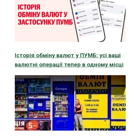
Історія обміну валют у ПУМБ: усі ваші
валютні операції тепер в одному місці