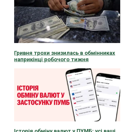
Гривня трохи знизилась в обмінниках
наприкінці робочого тижня
Історія обміну валют у ПУМБ: усі ваші