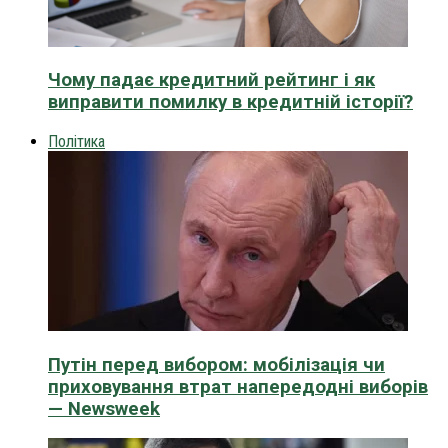
Чому падає кредитний рейтинг і як
виправити помилку в кредитній історії?
Політика
Путін перед вибором: мобілізація чи
приховування втрат напередодні виборів
— Newsweek