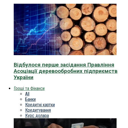
Відбулося перше засідання Правління
Асоціації деревообробних підприємств
України
Гроші та Фінанси
All
Банки
Кредитні картки
Кредитування
Курс долара