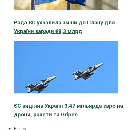
Рада ЄС ухвалила зміни до Плану для
України заради €8,3 млрд
ЄС виділив Україні 3,47 мільярда євро на
дрони, ракети та Gripen
Бізнес