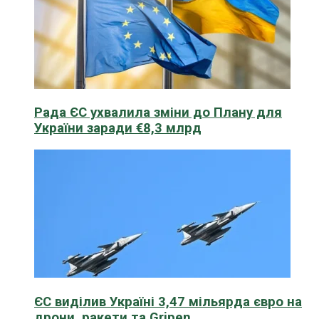
Рада ЄС ухвалила зміни до Плану для
України заради €8,3 млрд
ЄС виділив Україні 3,47 мільярда євро на
дрони, ракети та Gripen