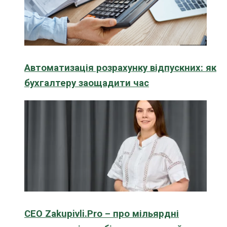
Автоматизація розрахунку відпускних: як
бухгалтеру заощадити час
CEO Zakupivli.Pro – про мільярдні