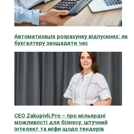
Автоматизація розрахунку відпускних: як
бухгалтеру заощадити час
CEO Zakupivli.Pro – про мільярдні
можливості для бізнесу, штучний
інтелект та міфи щодо тендерів