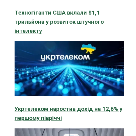
Техногіганти США вклали $1,1
трильйона у розвиток штучного
інтелекту
Укртелеком наростив дохід на 12,6% у
першому півріччі