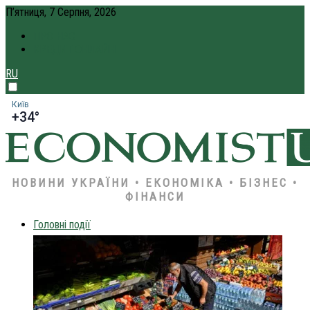
П’ятниця, 7 Серпня, 2026
ПРО НАС
КРЕДИТ ОНЛАЙН
RU
Київ
+34°
НОВИНИ УКРАЇНИ • ЕКОНОМІКА • БІЗНЕС •
ФІНАНСИ
Головні події