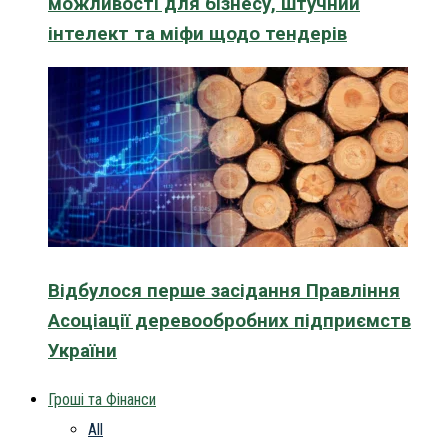
можливості для бізнесу, штучний
інтелект та міфи щодо тендерів
Відбулося перше засідання Правління
Асоціації деревообробних підприємств
України
Гроші та Фінанси
All