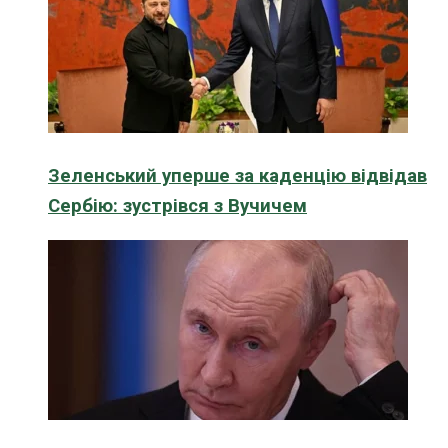
Зеленський уперше за каденцію відвідав
Сербію: зустрівся з Вучичем