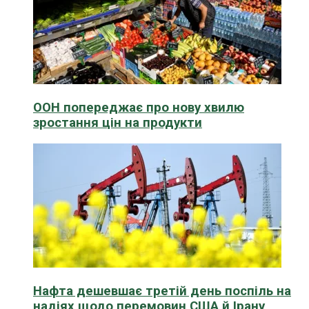
ООН попереджає про нову хвилю
зростання цін на продукти
Нафта дешевшає третій день поспіль на
надіях щодо перемовин США й Ірану