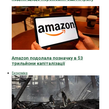
Amazon подолала позначку в $3
трильйони капіталізації
Економіка