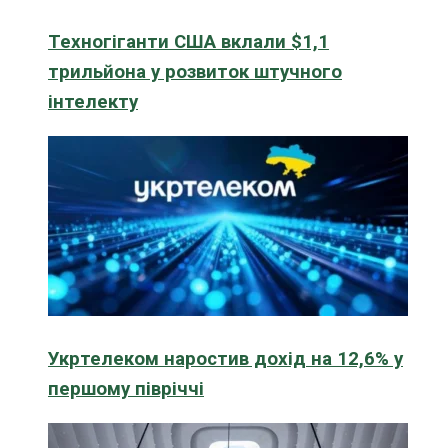
Техногіганти США вклали $1,1
трильйона у розвиток штучного
інтелекту
Укртелеком наростив дохід на 12,6% у
першому півріччі