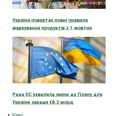
Україна повертає повні правила
маркування продуктів з 1 жовтня
Рада ЄС ухвалила зміни до Плану для
України заради €8,3 млрд
Бізнес