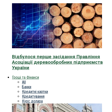
Відбулося перше засідання Правління
Асоціації деревообробних підприємств
України
Гроші та Фінанси
All
Банки
Кредитні картки
Кредитування
Курс долара