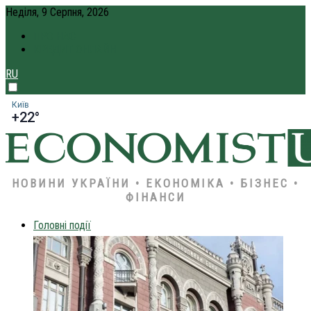
Неділя, 9 Серпня, 2026
ПРО НАС
КРЕДИТ ОНЛАЙН
RU
Київ
+22°
НОВИНИ УКРАЇНИ • ЕКОНОМІКА • БІЗНЕС •
ФІНАНСИ
Головні події