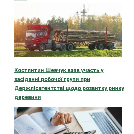
Костянтин Шевчук взяв участь у
засіданні робочої групи при
Держлісагентстві щодо розвитку ринку
деревини