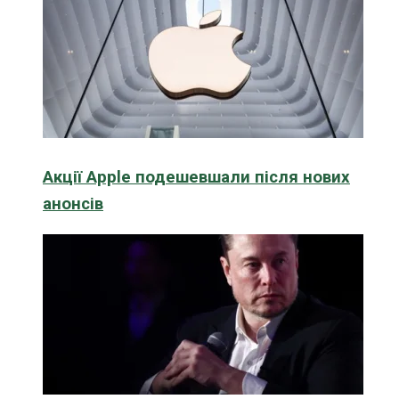
Акції Apple подешевшали після нових
анонсів