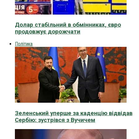
Долар стабільний в обмінниках, євро
продовжує дорожчати
Політика
Зеленський уперше за каденцію відвідав
Сербію: зустрівся з Вучичем