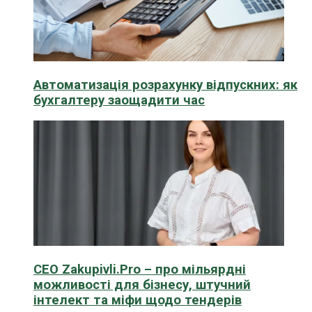
Автоматизація розрахунку відпускних: як
бухгалтеру заощадити час
CEO Zakupivli.Pro – про мільярдні
можливості для бізнесу, штучний
інтелект та міфи щодо тендерів