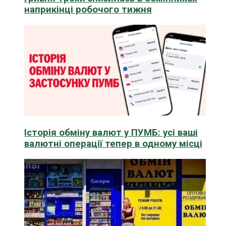
наприкінці робочого тижня
Історія обміну валют у ПУМБ: усі ваші
валютні операції тепер в одному місці