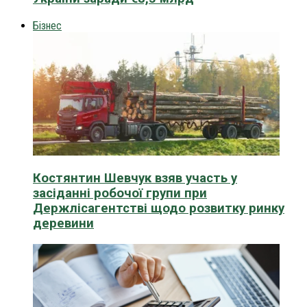
Бізнес
Костянтин Шевчук взяв участь у
засіданні робочої групи при
Держлісагентстві щодо розвитку ринку
деревини