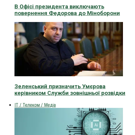
В Офісі президента виключають
повернення Федорова до Міноборони
Зеленський призначить Умєрова
керівником Служби зовнішньої розвідки
IT / Телеком / Медіа