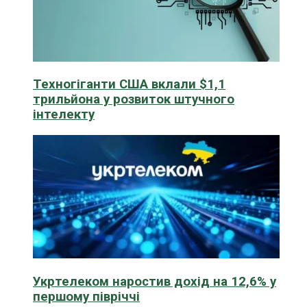
Техногіганти США вклали $1,1
трильйона у розвиток штучного
інтелекту
Укртелеком наростив дохід на 12,6% у
першому півріччі