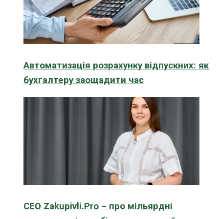
Автоматизація розрахунку відпускних: як
бухгалтеру заощадити час
CEO Zakupivli.Pro – про мільярдні