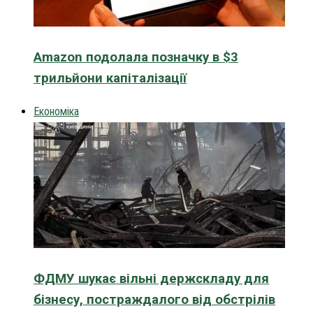
Amazon подолала позначку в $3
трильйони капіталізації
Економіка
ФДМУ шукає вільні держскладу для
бізнесу, постраждалого від обстрілів