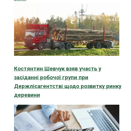
Костянтин Шевчук взяв участь у
засіданні робочої групи при
Держлісагентстві щодо розвитку ринку
деревини