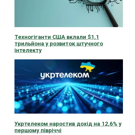
Техногіганти США вклали $1,1
трильйона у розвиток штучного
інтелекту
Укртелеком наростив дохід на 12,6% у
першому півріччі