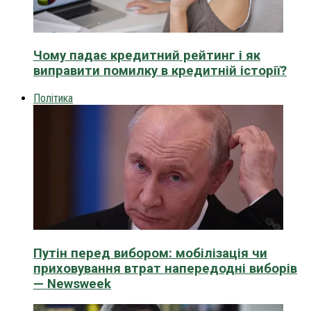
Чому падає кредитний рейтинг і як
виправити помилку в кредитній історії?
Політика
Путін перед вибором: мобілізація чи
приховування втрат напередодні виборів
— Newsweek