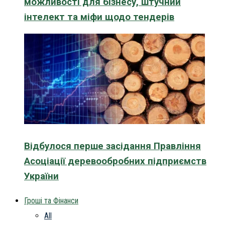
можливості для бізнесу, штучний
інтелект та міфи щодо тендерів
Відбулося перше засідання Правління
Асоціації деревообробних підприємств
України
Гроші та Фінанси
All