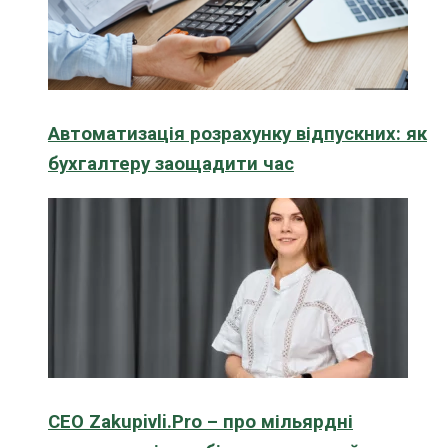
Автоматизація розрахунку відпускних: як
бухгалтеру заощадити час
CEO Zakupivli.Pro – про мільярдні