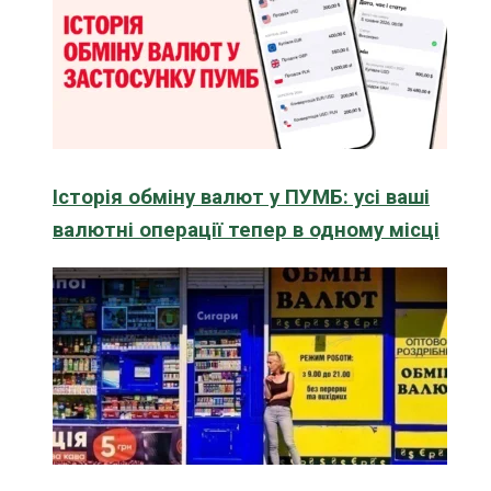
Історія обміну валют у ПУМБ: усі ваші
валютні операції тепер в одному місці