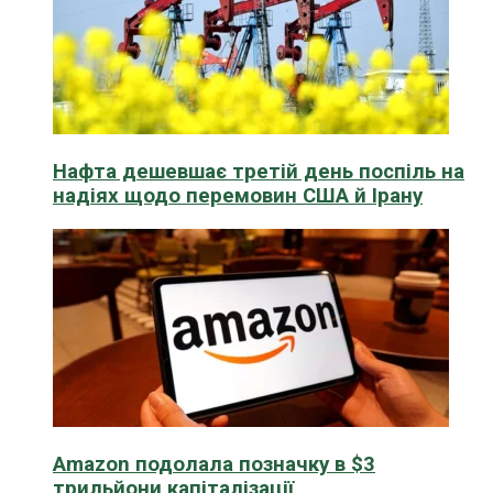
Нафта дешевшає третій день поспіль на
надіях щодо перемовин США й Ірану
Amazon подолала позначку в $3
трильйони капіталізації