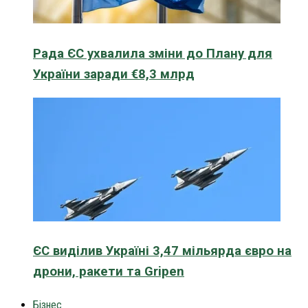
Рада ЄС ухвалила зміни до Плану для
України заради €8,3 млрд
ЄС виділив Україні 3,47 мільярда євро на
дрони, ракети та Gripen
Бізнес