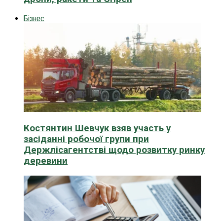
Бізнес
Костянтин Шевчук взяв участь у
засіданні робочої групи при
Держлісагентстві щодо розвитку ринку
деревини