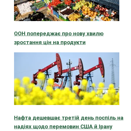
ООН попереджає про нову хвилю
зростання цін на продукти
Нафта дешевшає третій день поспіль на
надіях щодо перемовин США й Ірану