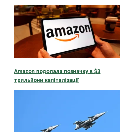
Amazon подолала позначку в $3
трильйони капіталізації