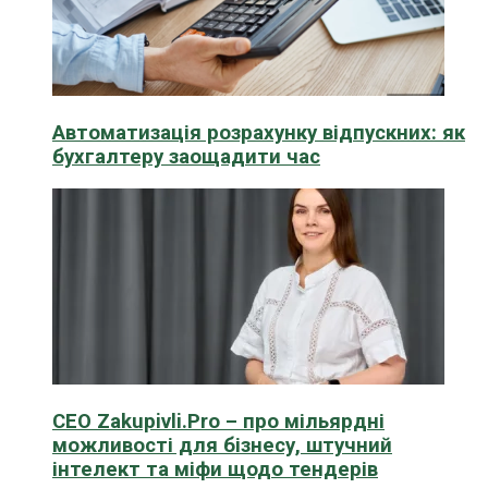
Автоматизація розрахунку відпускних: як
бухгалтеру заощадити час
CEO Zakupivli.Pro – про мільярдні
можливості для бізнесу, штучний
інтелект та міфи щодо тендерів