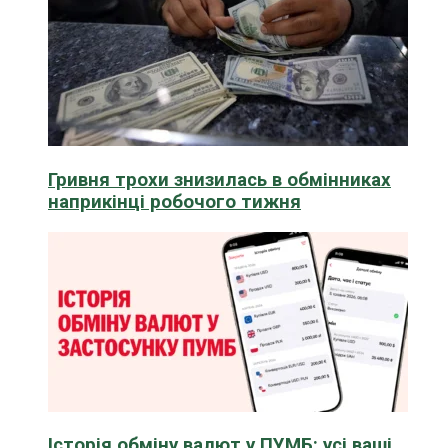
Гривня трохи знизилась в обмінниках
наприкінці робочого тижня
Історія обміну валют у ПУМБ: усі ваші