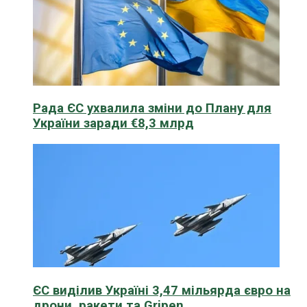
Рада ЄС ухвалила зміни до Плану для
України заради €8,3 млрд
ЄС виділив Україні 3,47 мільярда євро на
дрони, ракети та Gripen