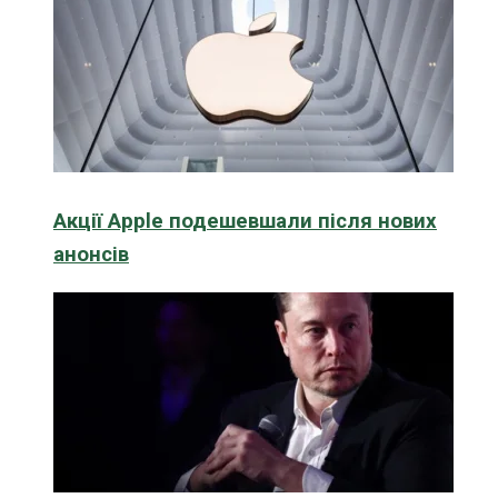
Акції Apple подешевшали після нових
анонсів