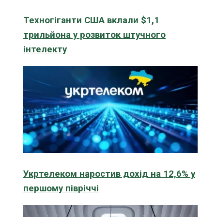
Техногіганти США вклали $1,1
трильйона у розвиток штучного
інтелекту
Укртелеком наростив дохід на 12,6% у
першому півріччі