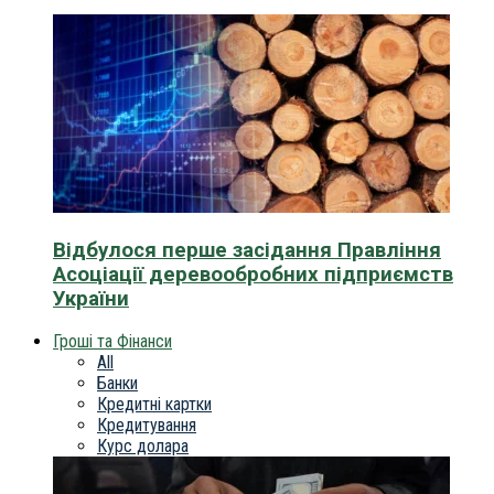
Відбулося перше засідання Правління
Асоціації деревообробних підприємств
України
Гроші та Фінанси
All
Банки
Кредитні картки
Кредитування
Курс долара