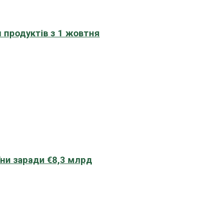
 продуктів з 1 жовтня
їни заради €8,3 млрд