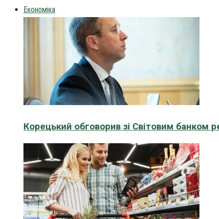
Економіка
Корецький обговорив зі Світовим банком р