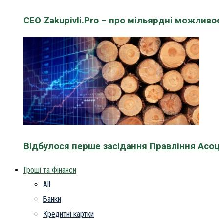
CEO Zakupivli.Pro – про мільярдні можливо
Відбулося перше засідання Правління Асоц
Гроші та Фінанси
All
Банки
Кредитні картки