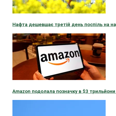
Нафта дешевшає третій день поспіль на н
Amazon подолала позначку в $3 трильйони к