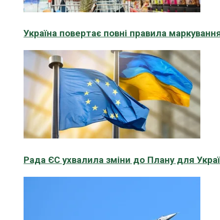
Україна повертає повні правила маркування
Рада ЄС ухвалила зміни до Плану для Укра