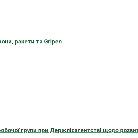
рони, ракети та Gripen
 робочої групи при Держлісагентстві щодо розви