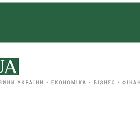
ВИНИ УКРАЇНИ • ЕКОНОМІКА • БІЗНЕС • ФІНА