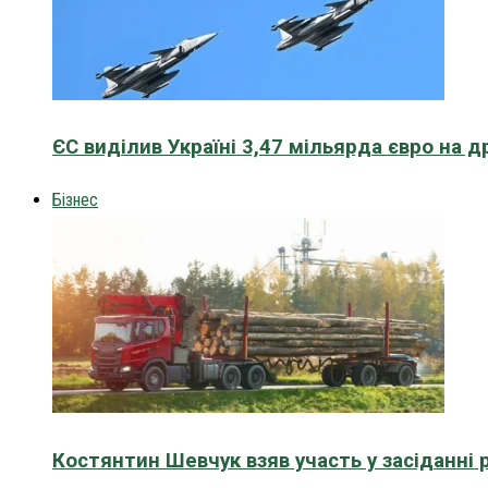
ЄС виділив Україні 3,47 мільярда євро на д
Бізнес
Костянтин Шевчук взяв участь у засіданні