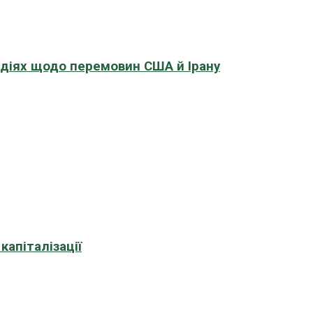
адіях щодо перемовин США й Ірану
апіталізації