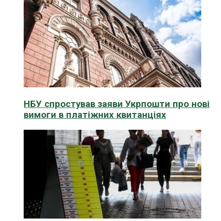
НБУ спростував заяви Укрпошти про нові
вимоги в платіжних квитанціях