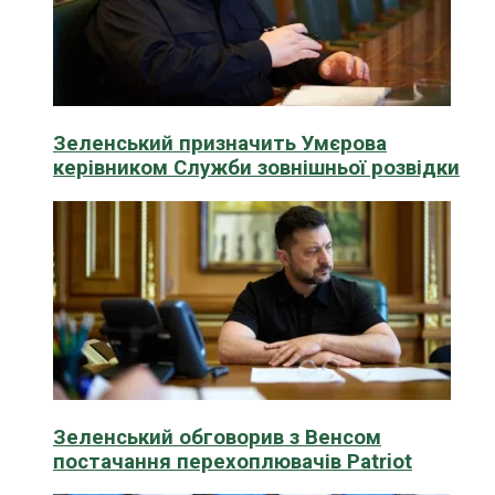
Зеленський призначить Умєрова
керівником Служби зовнішньої розвідки
Зеленський обговорив з Венсом
постачання перехоплювачів Patriot