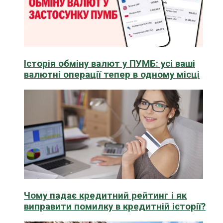
Історія обміну валют у ПУМБ: усі ваші
валютні операції тепер в одному місці
Чому падає кредитний рейтинг і як
виправити помилку в кредитній історії?