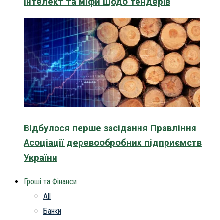
інтелект та міфи щодо тендерів
Відбулося перше засідання Правління
Асоціації деревообробних підприємств
України
Гроші та Фінанси
All
Банки