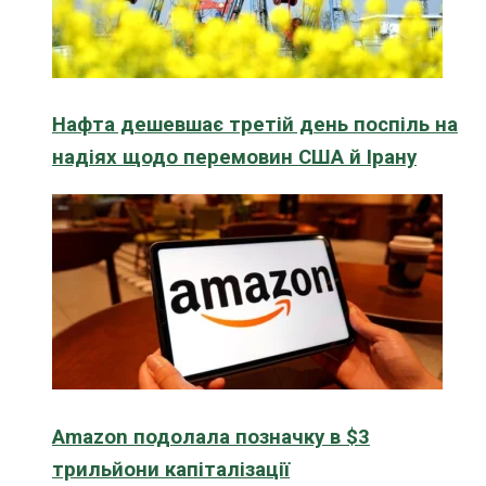
Нафта дешевшає третій день поспіль на
надіях щодо перемовин США й Ірану
Amazon подолала позначку в $3
трильйони капіталізації