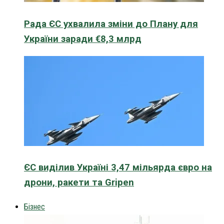
Рада ЄС ухвалила зміни до Плану для
України заради €8,3 млрд
ЄС виділив Україні 3,47 мільярда євро на
дрони, ракети та Gripen
Бізнес