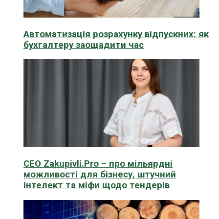
Автоматизація розрахунку відпускних: як
бухгалтеру заощадити час
CEO Zakupivli.Pro – про мільярдні
можливості для бізнесу, штучний
інтелект та міфи щодо тендерів