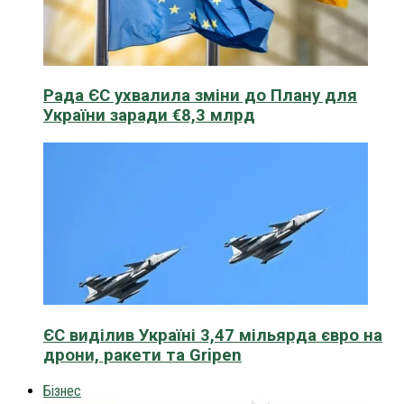
Рада ЄС ухвалила зміни до Плану для
України заради €8,3 млрд
ЄС виділив Україні 3,47 мільярда євро на
дрони, ракети та Gripen
Бізнес