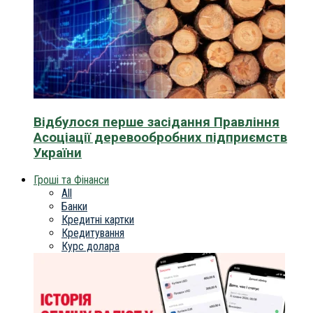
Відбулося перше засідання Правління
Асоціації деревообробних підприємств
України
Гроші та Фінанси
All
Банки
Кредитні картки
Кредитування
Курс долара