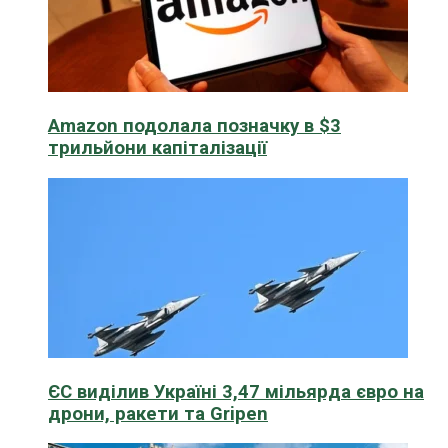
Amazon подолала позначку в $3
трильйони капіталізації
ЄС виділив Україні 3,47 мільярда євро на
дрони, ракети та Gripen