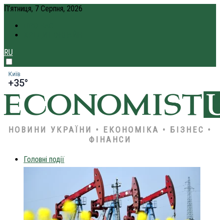
П’ятниця, 7 Серпня, 2026
ПРО НАС
КРЕДИТ ОНЛАЙН
RU
Київ
+35°
НОВИНИ УКРАЇНИ • ЕКОНОМІКА • БІЗНЕС •
ФІНАНСИ
Головні події