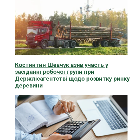
Костянтин Шевчук взяв участь у
засіданні робочої групи при
Держлісагентстві щодо розвитку ринку
деревини