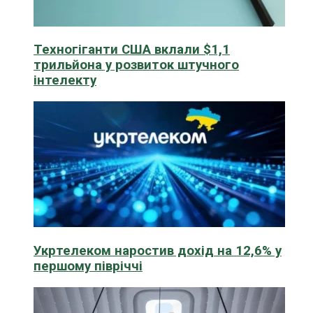
Техногіганти США вклали $1,1
трильйона у розвиток штучного
інтелекту
Укртелеком наростив дохід на 12,6% у
першому півріччі