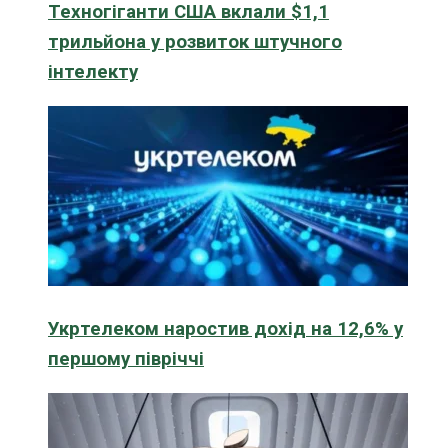
Техногіганти США вклали $1,1
трильйона у розвиток штучного
інтелекту
Укртелеком наростив дохід на 12,6% у
першому півріччі