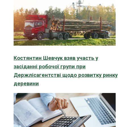
Костянтин Шевчук взяв участь у
засіданні робочої групи при
Держлісагентстві щодо розвитку ринку
деревини