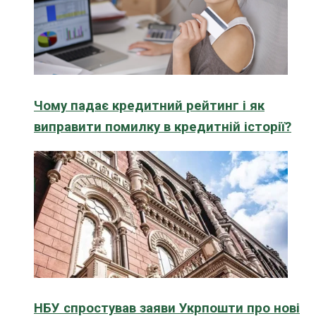
Чому падає кредитний рейтинг і як
виправити помилку в кредитній історії?
НБУ спростував заяви Укрпошти про нові