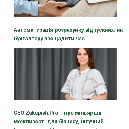
Автоматизація розрахунку відпускних: як
бухгалтеру заощадити час
CEO Zakupivli.Pro – про мільярдні
можливості для бізнесу, штучний