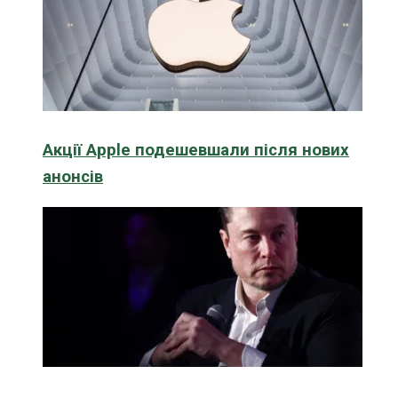
Акції Apple подешевшали після нових
анонсів