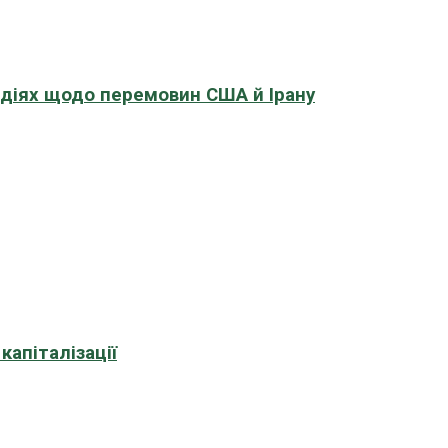
адіях щодо перемовин США й Ірану
апіталізації