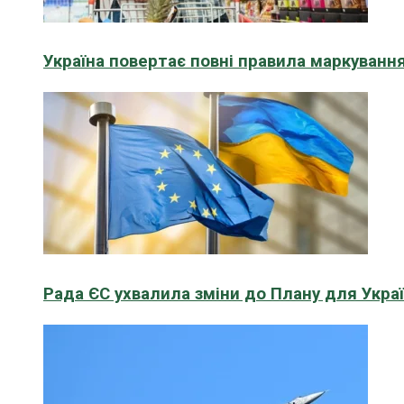
Україна повертає повні правила маркування
Рада ЄС ухвалила зміни до Плану для Укра