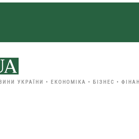
ВИНИ УКРАЇНИ • ЕКОНОМІКА • БІЗНЕС • ФІНА