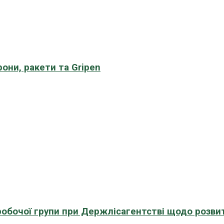
рони, ракети та Gripen
 робочої групи при Держлісагентстві щодо розви