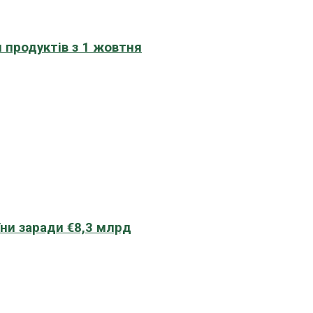
 продуктів з 1 жовтня
їни заради €8,3 млрд