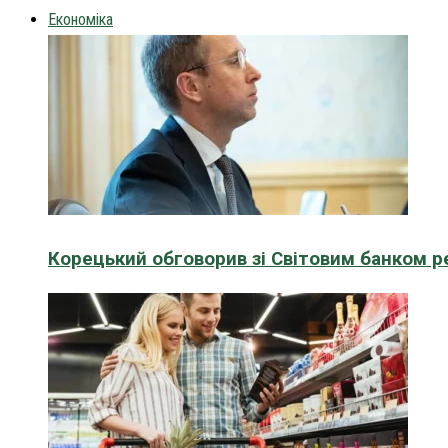
Економіка
Корецький обговорив зі Світовим банком р