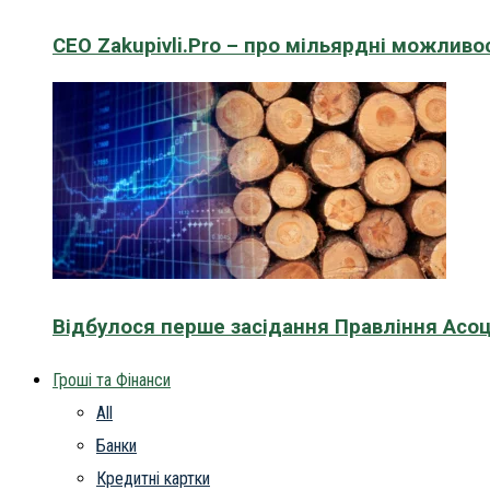
CEO Zakupivli.Pro – про мільярдні можливо
Відбулося перше засідання Правління Асоц
Гроші та Фінанси
All
Банки
Кредитні картки