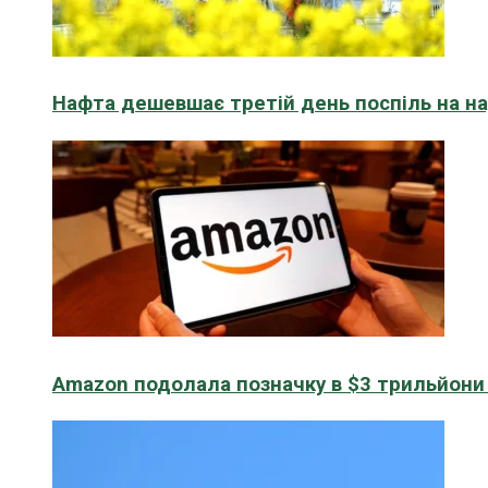
Нафта дешевшає третій день поспіль на н
Amazon подолала позначку в $3 трильйони к