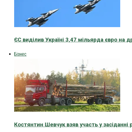
ЄС виділив Україні 3,47 мільярда євро на д
Бізнес
Костянтин Шевчук взяв участь у засіданні