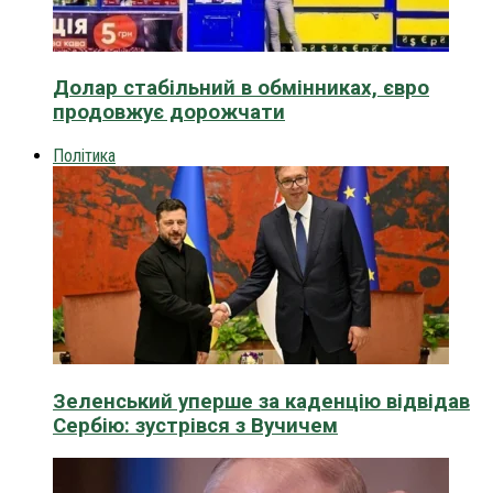
Долар стабільний в обмінниках, євро
продовжує дорожчати
Політика
Зеленський уперше за каденцію відвідав
Сербію: зустрівся з Вучичем