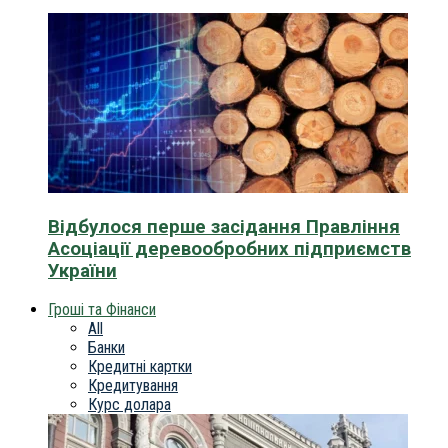
Відбулося перше засідання Правління
Асоціації деревообробних підприємств
України
Гроші та Фінанси
All
Банки
Кредитні картки
Кредитування
Курс долара