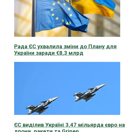
Рада ЄС ухвалила зміни до Плану для
України заради €8,3 млрд
ЄС виділив Україні 3,47 мільярда євро на
дрони, ракети та Gripen