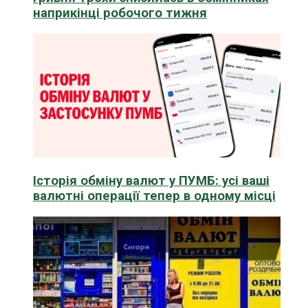
наприкінці робочого тижня
Історія обміну валют у ПУМБ: усі ваші
валютні операції тепер в одному місці