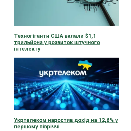
Техногіганти США вклали $1,1
трильйона у розвиток штучного
інтелекту
Укртелеком наростив дохід на 12,6% у
першому півріччі