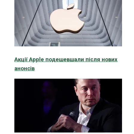
Акції Apple подешевшали після нових
анонсів