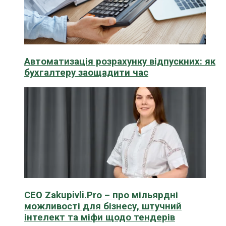
Автоматизація розрахунку відпускних: як
бухгалтеру заощадити час
CEO Zakupivli.Pro – про мільярдні
можливості для бізнесу, штучний
інтелект та міфи щодо тендерів