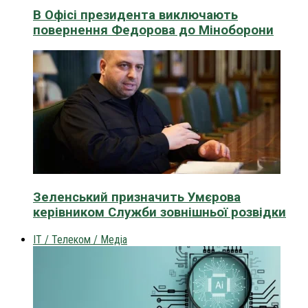
В Офісі президента виключають
повернення Федорова до Міноборони
Зеленський призначить Умєрова
керівником Служби зовнішньої розвідки
IT / Телеком / Медіа