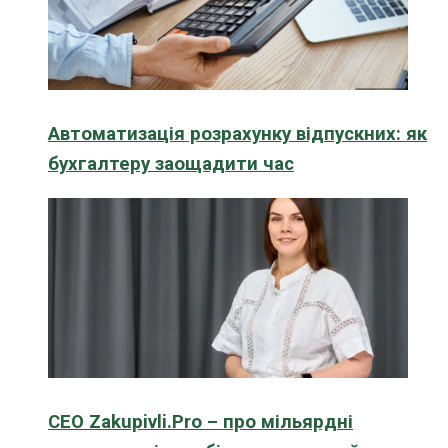
Автоматизація розрахунку відпускних: як
бухгалтеру заощадити час
CEO Zakupivli.Pro – про мільярдні