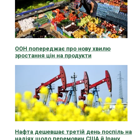
ООН попереджає про нову хвилю
зростання цін на продукти
Нафта дешевшає третій день поспіль на
надіях щодо перемовин США й Ірану