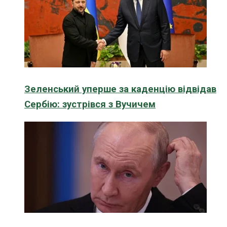
Зеленський уперше за каденцію відвідав
Сербію: зустрівся з Вучичем