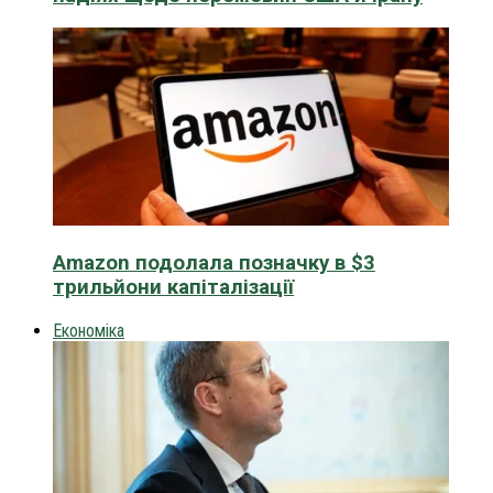
Amazon подолала позначку в $3
трильйони капіталізації
Економіка