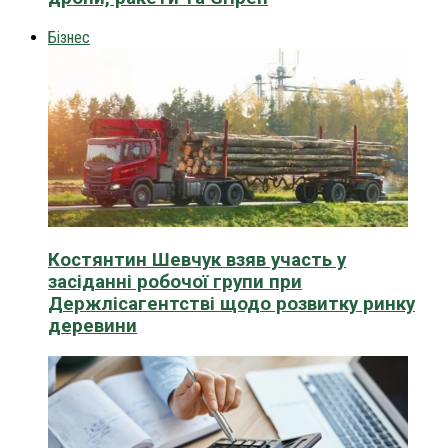
Бізнес
Костянтин Шевчук взяв участь у
засіданні робочої групи при
Держлісагентстві щодо розвитку ринку
деревини