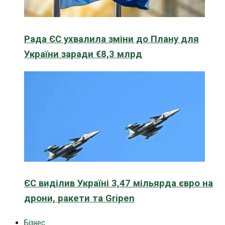
Рада ЄС ухвалила зміни до Плану для
України заради €8,3 млрд
ЄС виділив Україні 3,47 мільярда євро на
дрони, ракети та Gripen
Бізнес