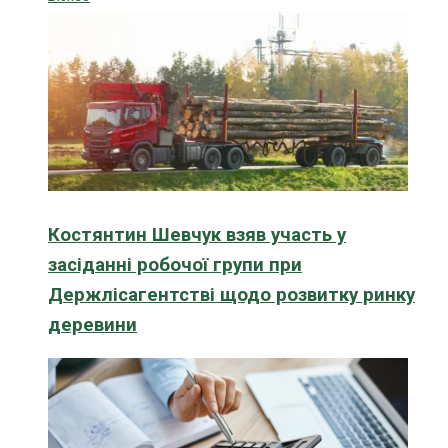
Костянтин Шевчук взяв участь у
засіданні робочої групи при
Держлісагентстві щодо розвитку ринку
деревини