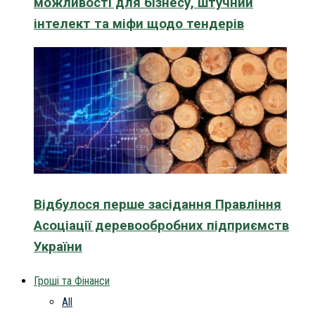
можливості для бізнесу, штучний
інтелект та міфи щодо тендерів
Відбулося перше засідання Правління
Асоціації деревообробних підприємств
України
Гроші та Фінанси
All