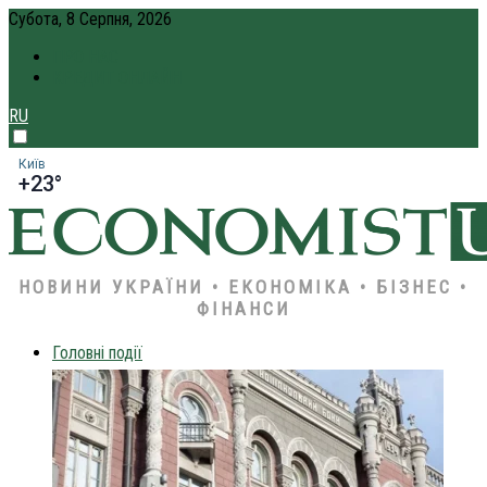
Субота, 8 Серпня, 2026
ПРО НАС
КРЕДИТ ОНЛАЙН
RU
Київ
+23°
НОВИНИ УКРАЇНИ • ЕКОНОМІКА • БІЗНЕС •
ФІНАНСИ
Головні події