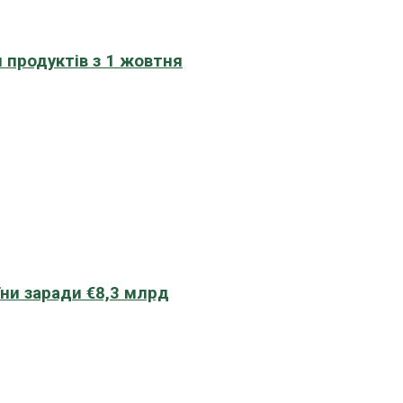
 продуктів з 1 жовтня
їни заради €8,3 млрд