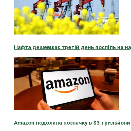
Нафта дешевшає третій день поспіль на н
Amazon подолала позначку в $3 трильйони к