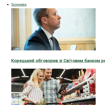
Економіка
Корецький обговорив зі Світовим банком р