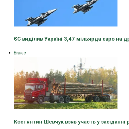
ЄС виділив Україні 3,47 мільярда євро на д
Бізнес
Костянтин Шевчук взяв участь у засіданні