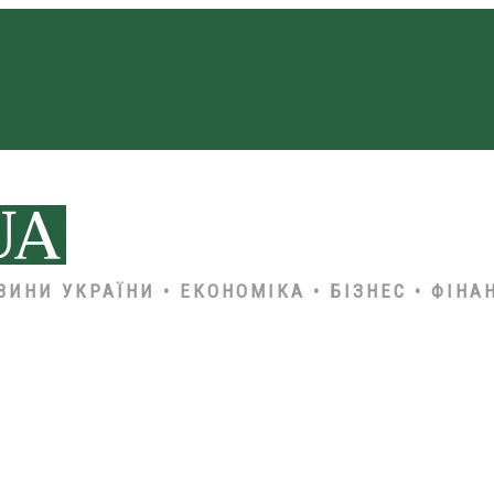
ВИНИ УКРАЇНИ • ЕКОНОМІКА • БІЗНЕС • ФІНА