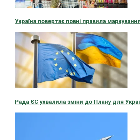
Україна повертає повні правила маркування
Рада ЄС ухвалила зміни до Плану для Укра