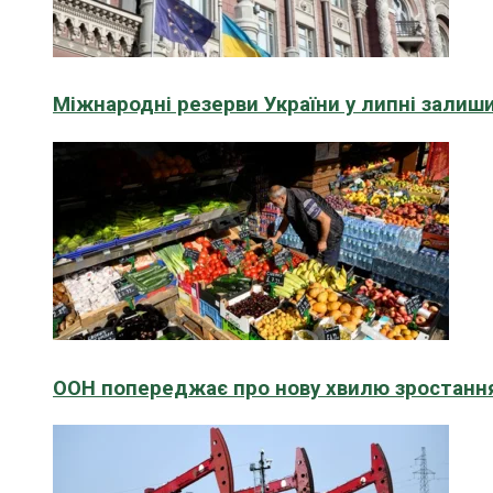
Міжнародні резерви України у липні зали
ООН попереджає про нову хвилю зростання