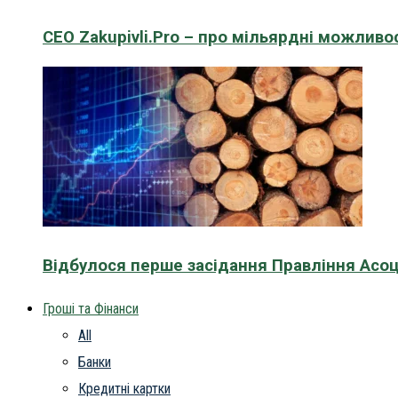
CEO Zakupivli.Pro – про мільярдні можливо
Відбулося перше засідання Правління Асоц
Гроші та Фінанси
All
Банки
Кредитні картки