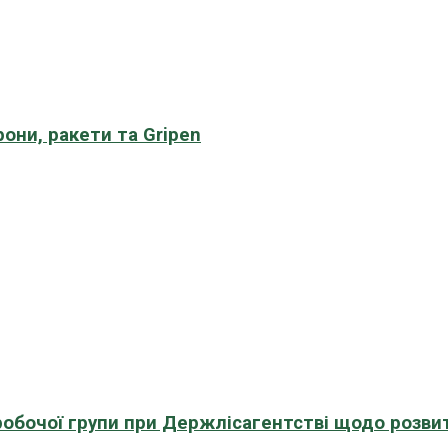
рони, ракети та Gripen
 робочої групи при Держлісагентстві щодо розви