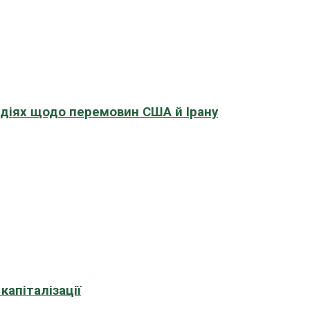
адіях щодо перемовин США й Ірану
апіталізації