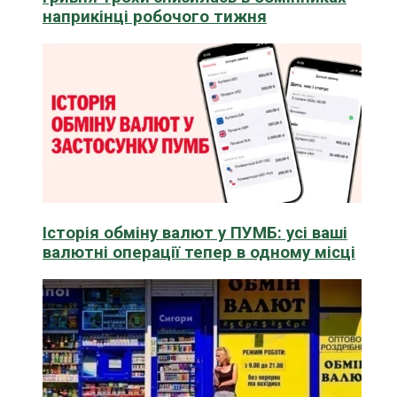
наприкінці робочого тижня
Історія обміну валют у ПУМБ: усі ваші
валютні операції тепер в одному місці