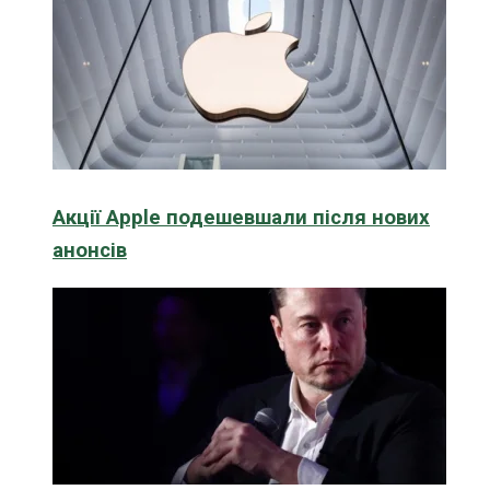
Акції Apple подешевшали після нових
анонсів