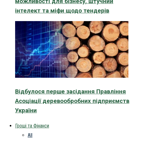
можливості для бізнесу, штучний
інтелект та міфи щодо тендерів
Відбулося перше засідання Правління
Асоціації деревообробних підприємств
України
Гроші та Фінанси
All