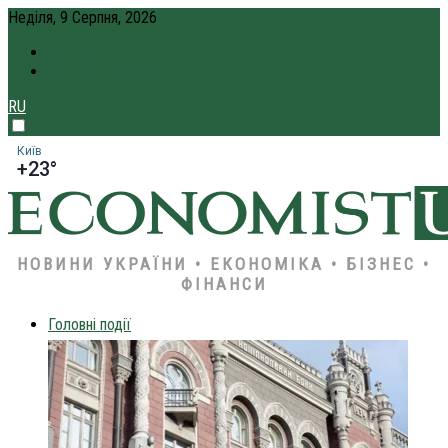
Неділя, 9 Серпня, 2026
ПРО НАС
КРЕДИТ ОНЛАЙН
RU
Київ
+23°
НОВИНИ УКРАЇНИ • ЕКОНОМІКА • БІЗНЕС •
ФІНАНСИ
Головні події