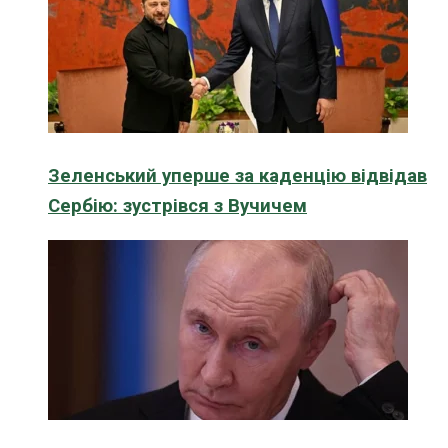
Зеленський уперше за каденцію відвідав
Сербію: зустрівся з Вучичем