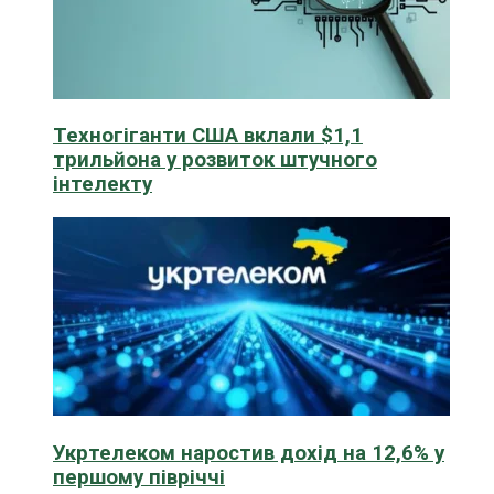
Техногіганти США вклали $1,1
трильйона у розвиток штучного
інтелекту
Укртелеком наростив дохід на 12,6% у
першому півріччі