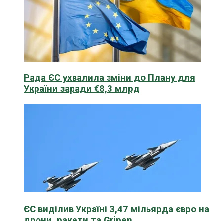
Рада ЄС ухвалила зміни до Плану для
України заради €8,3 млрд
ЄС виділив Україні 3,47 мільярда євро на
дрони, ракети та Gripen