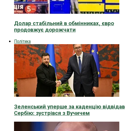
Долар стабільний в обмінниках, євро
продовжує дорожчати
Політика
Зеленський уперше за каденцію відвідав
Сербію: зустрівся з Вучичем