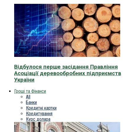
Відбулося перше засідання Правління
Асоціації деревообробних підприємств
України
Гроші та Фінанси
All
Банки
Кредитні картки
Кредитування
Курс долара