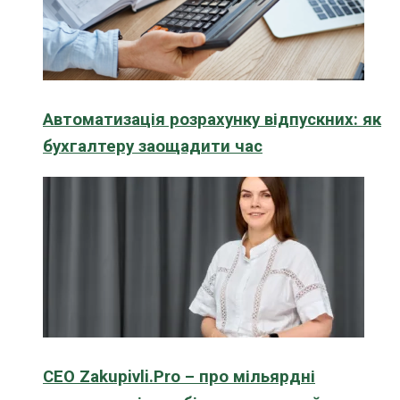
Автоматизація розрахунку відпускних: як
бухгалтеру заощадити час
CEO Zakupivli.Pro – про мільярдні