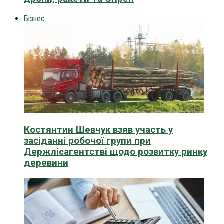
Бізнес
Костянтин Шевчук взяв участь у
засіданні робочої групи при
Держлісагентстві щодо розвитку ринку
деревини