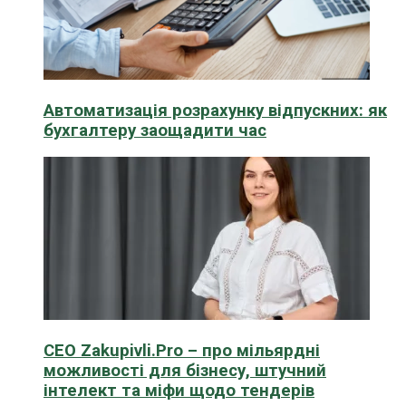
Автоматизація розрахунку відпускних: як
бухгалтеру заощадити час
CEO Zakupivli.Pro – про мільярдні
можливості для бізнесу, штучний
інтелект та міфи щодо тендерів