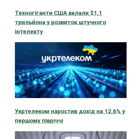
Техногіганти США вклали $1,1
трильйона у розвиток штучного
інтелекту
Укртелеком наростив дохід на 12,6% у
першому півріччі