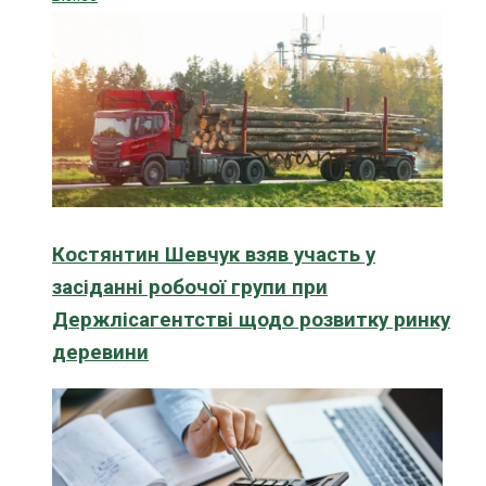
Костянтин Шевчук взяв участь у
засіданні робочої групи при
Держлісагентстві щодо розвитку ринку
деревини