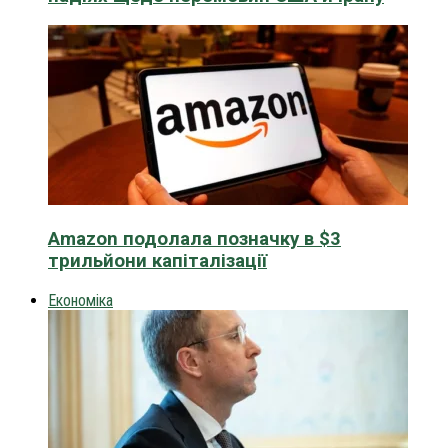
Amazon подолала позначку в $3
трильйони капіталізації
Економіка