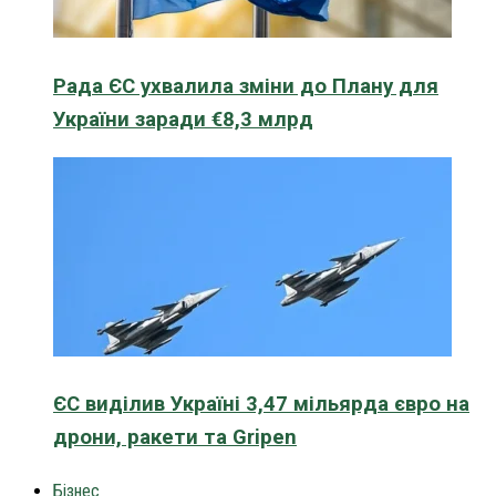
Рада ЄС ухвалила зміни до Плану для
України заради €8,3 млрд
ЄС виділив Україні 3,47 мільярда євро на
дрони, ракети та Gripen
Бізнес