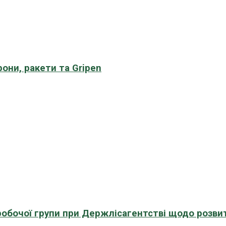
рони, ракети та Gripen
 робочої групи при Держлісагентстві щодо розви