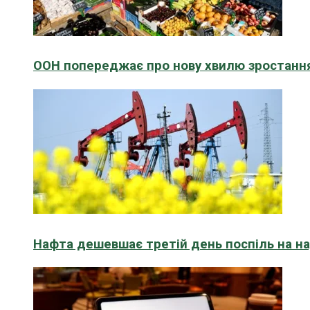
ООН попереджає про нову хвилю зростання
Нафта дешевшає третій день поспіль на н