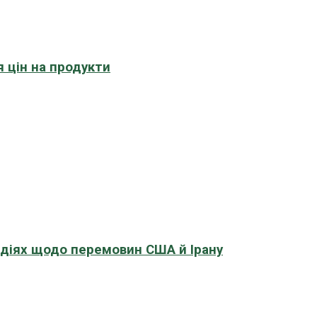
 цін на продукти
адіях щодо перемовин США й Ірану