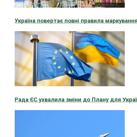
Україна повертає повні правила маркування
Рада ЄС ухвалила зміни до Плану для Укра