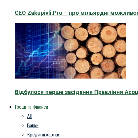
CEO Zakupivli.Pro – про мільярдні можливо
Відбулося перше засідання Правління Асоц
Гроші та Фінанси
All
Банки
Кредитні картки