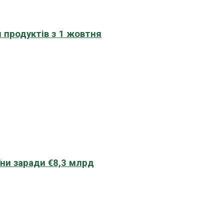
 продуктів з 1 жовтня
їни заради €8,3 млрд