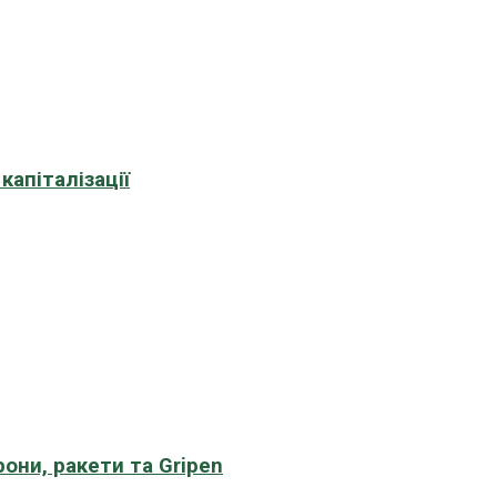
апіталізації
рони, ракети та Gripen