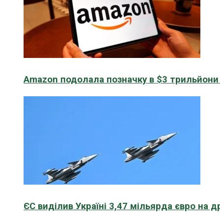
Amazon подолала позначку в $3 трильйони к
ЄС виділив Україні 3,47 мільярда євро на д