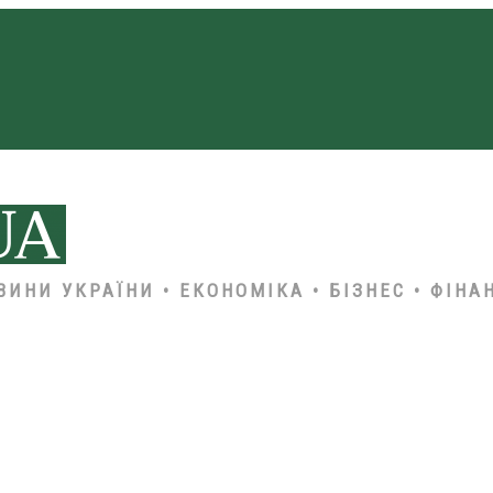
ВИНИ УКРАЇНИ • ЕКОНОМІКА • БІЗНЕС • ФІНА