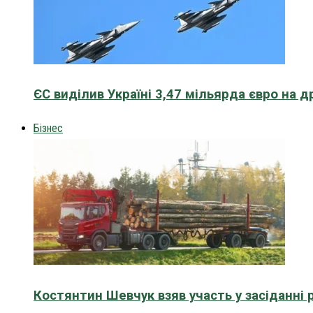
ЄС виділив Україні 3,47 мільярда євро на д
Бізнес
Костянтин Шевчук взяв участь у засіданні