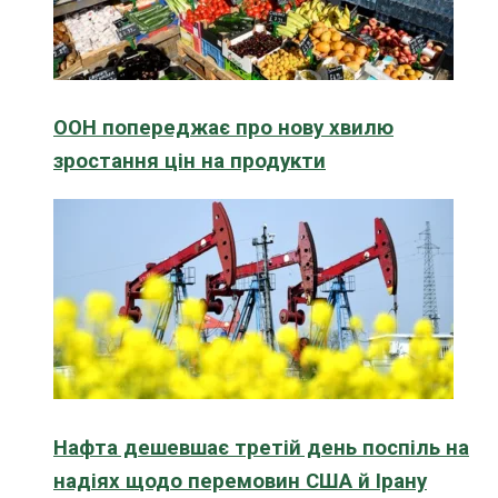
ООН попереджає про нову хвилю
зростання цін на продукти
Нафта дешевшає третій день поспіль на
надіях щодо перемовин США й Ірану