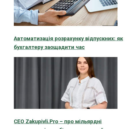
Автоматизація розрахунку відпускних: як
бухгалтеру заощадити час
CEO Zakupivli.Pro – про мільярдні