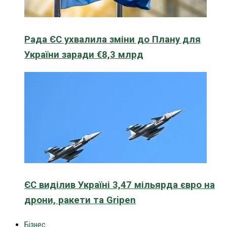
Рада ЄС ухвалила зміни до Плану для
України заради €8,3 млрд
ЄС виділив Україні 3,47 мільярда євро на
дрони, ракети та Gripen
Бізнес