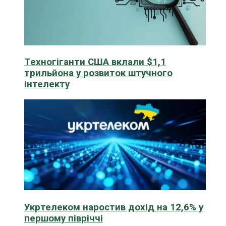
Техногіганти США вклали $1,1
трильйона у розвиток штучного
інтелекту
Укртелеком наростив дохід на 12,6% у
першому півріччі