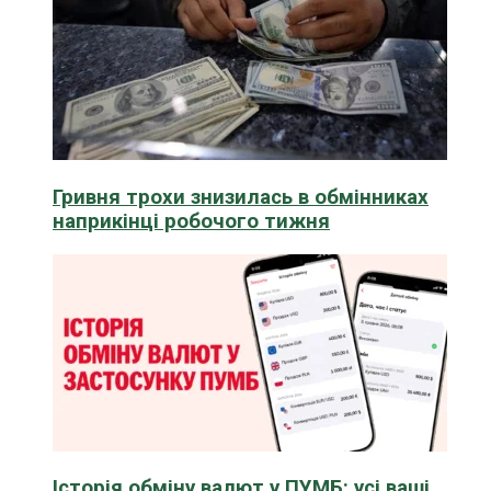
Гривня трохи знизилась в обмінниках
наприкінці робочого тижня
Історія обміну валют у ПУМБ: усі ваші