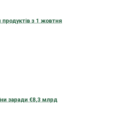
 продуктів з 1 жовтня
їни заради €8,3 млрд