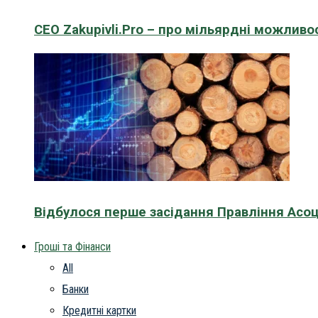
CEO Zakupivli.Pro – про мільярдні можливо
Відбулося перше засідання Правління Асоц
Гроші та Фінанси
All
Банки
Кредитні картки