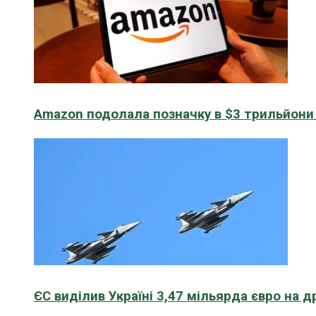
Amazon подолала позначку в $3 трильйони к
ЄС виділив Україні 3,47 мільярда євро на д