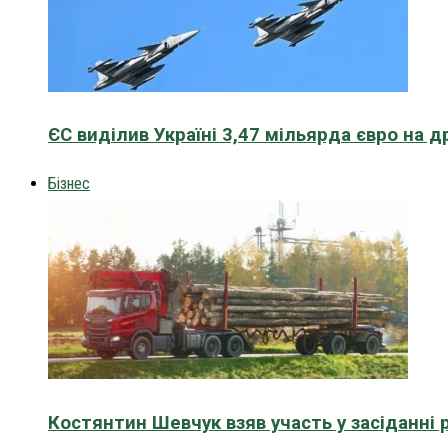
ЄС виділив Україні 3,47 мільярда євро на д
Бізнес
Костянтин Шевчук взяв участь у засіданні