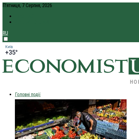
П’ятниця, 7 Серпня, 2026
ПРО НАС
КРЕДИТ ОНЛАЙН
RU
Київ
+35°
НО
Головні події