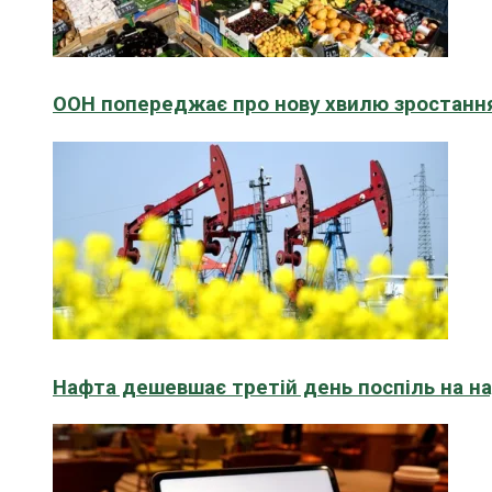
ООН попереджає про нову хвилю зростання
Нафта дешевшає третій день поспіль на н