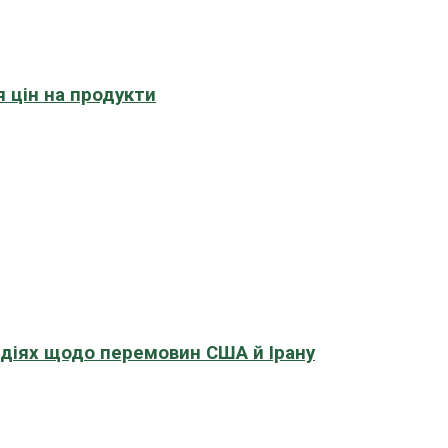
 цін на продукти
адіях щодо перемовин США й Ірану