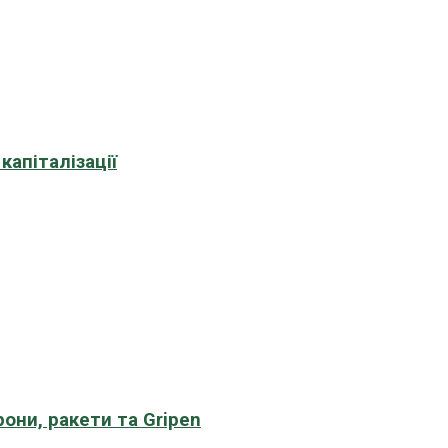
апіталізації
рони, ракети та Gripen