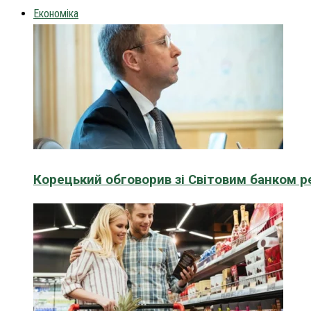
Економіка
Корецький обговорив зі Світовим банком р