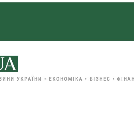
ВИНИ УКРАЇНИ • ЕКОНОМІКА • БІЗНЕС • ФІНА