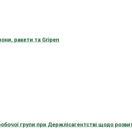
рони, ракети та Gripen
 робочої групи при Держлісагентстві щодо розви