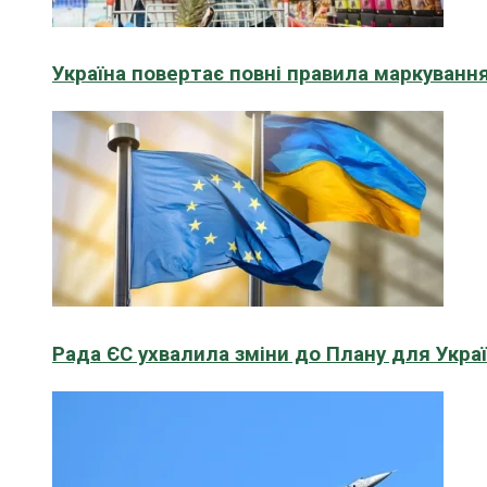
Україна повертає повні правила маркування
Рада ЄС ухвалила зміни до Плану для Укра