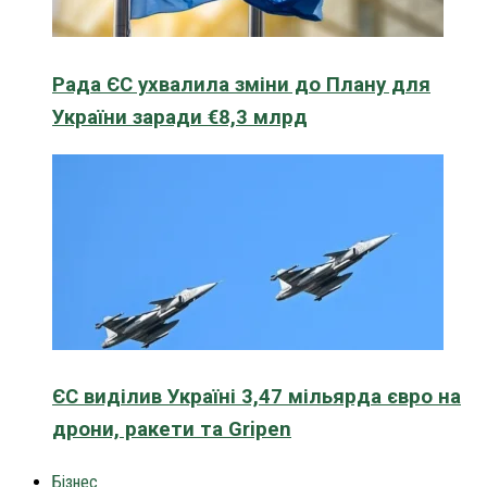
Рада ЄС ухвалила зміни до Плану для
України заради €8,3 млрд
ЄС виділив Україні 3,47 мільярда євро на
дрони, ракети та Gripen
Бізнес