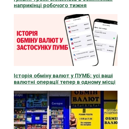
наприкінці робочого тижня
Історія обміну валют у ПУМБ: усі ваші
валютні операції тепер в одному місці