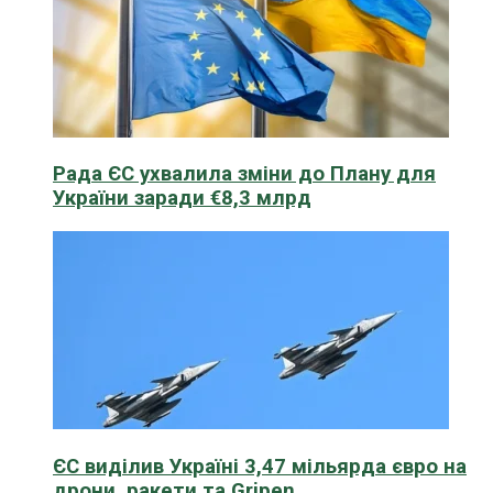
Рада ЄС ухвалила зміни до Плану для
України заради €8,3 млрд
ЄС виділив Україні 3,47 мільярда євро на
дрони, ракети та Gripen