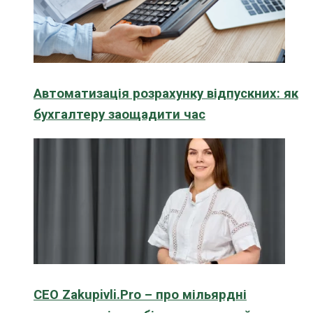
Автоматизація розрахунку відпускних: як
бухгалтеру заощадити час
CEO Zakupivli.Pro – про мільярдні