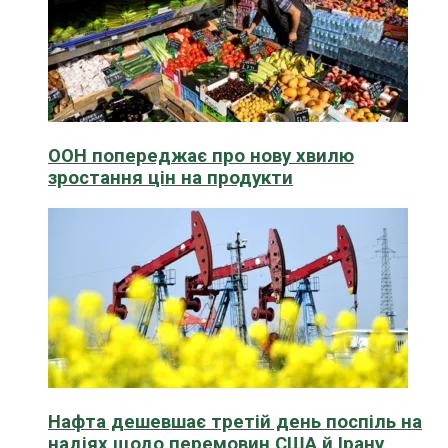
ООН попереджає про нову хвилю
зростання цін на продукти
Нафта дешевшає третій день поспіль на
надіях щодо перемовин США й Ірану