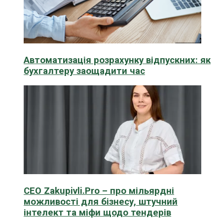
Автоматизація розрахунку відпускних: як
бухгалтеру заощадити час
CEO Zakupivli.Pro – про мільярдні
можливості для бізнесу, штучний
інтелект та міфи щодо тендерів