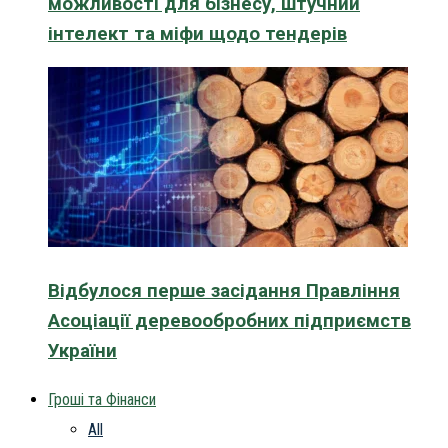
можливості для бізнесу, штучний
інтелект та міфи щодо тендерів
Відбулося перше засідання Правління
Асоціації деревообробних підприємств
України
Гроші та Фінанси
All