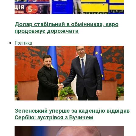
Долар стабільний в обмінниках, євро
продовжує дорожчати
Політика
Зеленський уперше за каденцію відвідав
Сербію: зустрівся з Вучичем