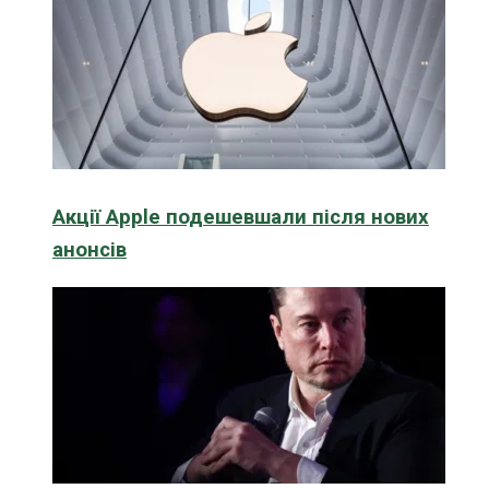
Акції Apple подешевшали після нових
анонсів