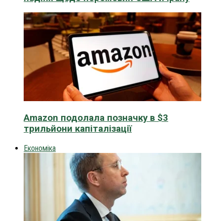
Amazon подолала позначку в $3
трильйони капіталізації
Економіка