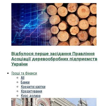
Відбулося перше засідання Правління
Асоціації деревообробних підприємств
України
Гроші та Фінанси
All
Банки
Кредитні картки
Кредитування
Курс долара