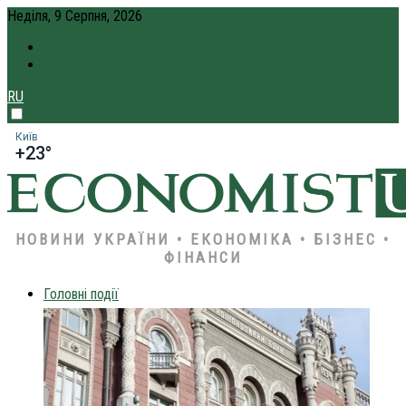
Неділя, 9 Серпня, 2026
ПРО НАС
КРЕДИТ ОНЛАЙН
RU
Київ
+23°
НОВИНИ УКРАЇНИ • ЕКОНОМІКА • БІЗНЕС •
ФІНАНСИ
Головні події