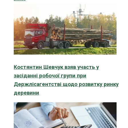
Костянтин Шевчук взяв участь у
засіданні робочої групи при
Держлісагентстві щодо розвитку ринку
деревини