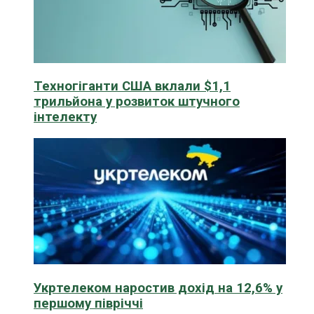
Техногіганти США вклали $1,1
трильйона у розвиток штучного
інтелекту
Укртелеком наростив дохід на 12,6% у
першому півріччі