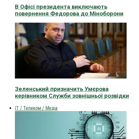
В Офісі президента виключають
повернення Федорова до Міноборони
Зеленський призначить Умєрова
керівником Служби зовнішньої розвідки
IT / Телеком / Медіа