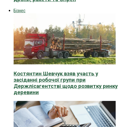
Бізнес
Костянтин Шевчук взяв участь у
засіданні робочої групи при
Держлісагентстві щодо розвитку ринку
деревини