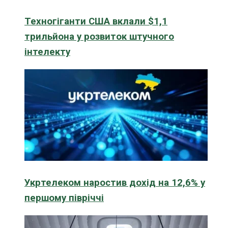
Техногіганти США вклали $1,1
трильйона у розвиток штучного
інтелекту
Укртелеком наростив дохід на 12,6% у
першому півріччі