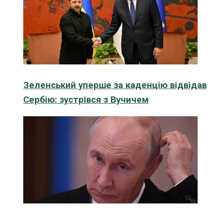
Зеленський уперше за каденцію відвідав
Сербію: зустрівся з Вучичем