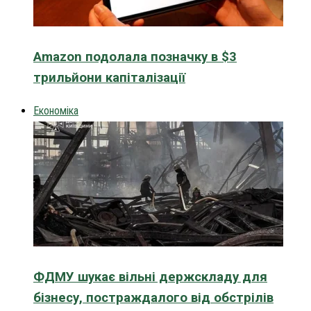
Amazon подолала позначку в $3
трильйони капіталізації
Економіка
ФДМУ шукає вільні держскладу для
бізнесу, постраждалого від обстрілів