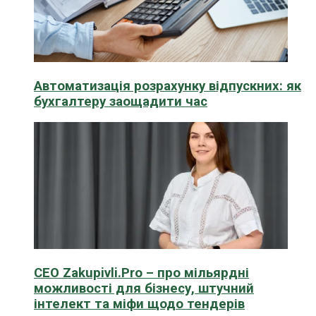
Автоматизація розрахунку відпускних: як
бухгалтеру заощадити час
CEO Zakupivli.Pro – про мільярдні
можливості для бізнесу, штучний
інтелект та міфи щодо тендерів