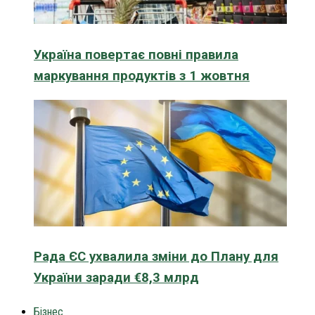
Україна повертає повні правила
маркування продуктів з 1 жовтня
Рада ЄС ухвалила зміни до Плану для
України заради €8,3 млрд
Бізнес