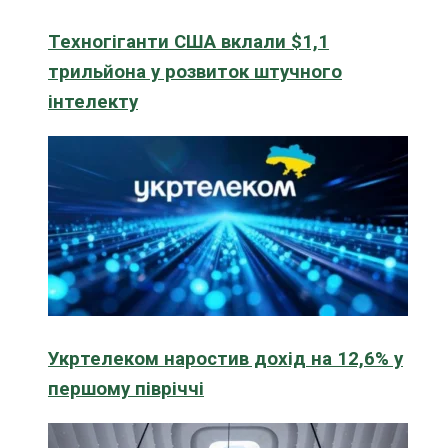
Техногіганти США вклали $1,1
трильйона у розвиток штучного
інтелекту
Укртелеком наростив дохід на 12,6% у
першому півріччі