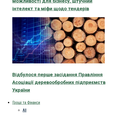
можливості для бізнесу, штучний
інтелект та міфи щодо тендерів
Відбулося перше засідання Правління
Асоціації деревообробних підприємств
України
Гроші та Фінанси
All