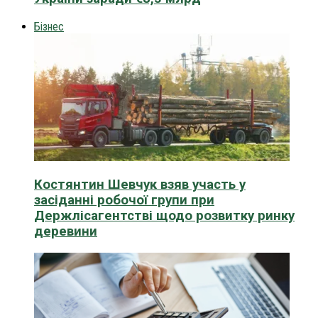
Бізнес
Костянтин Шевчук взяв участь у
засіданні робочої групи при
Держлісагентстві щодо розвитку ринку
деревини