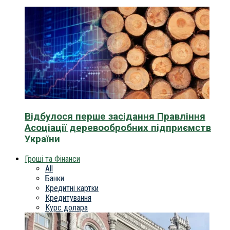
Відбулося перше засідання Правління
Асоціації деревообробних підприємств
України
Гроші та Фінанси
All
Банки
Кредитні картки
Кредитування
Курс долара