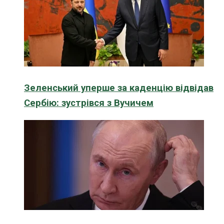
Зеленський уперше за каденцію відвідав
Сербію: зустрівся з Вучичем