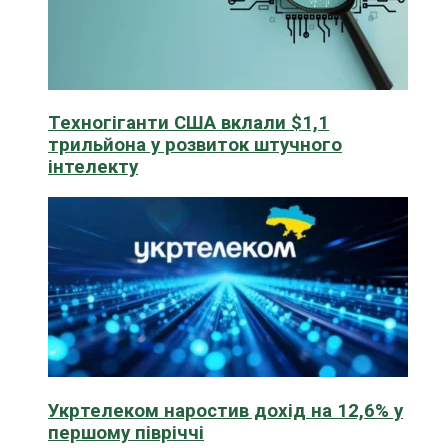
Техногіганти США вклали $1,1
трильйона у розвиток штучного
інтелекту
Укртелеком наростив дохід на 12,6% у
першому півріччі