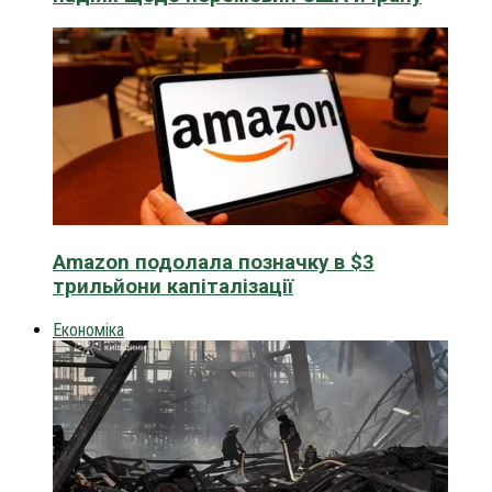
Amazon подолала позначку в $3
трильйони капіталізації
Економіка