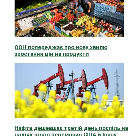
ООН попереджає про нову хвилю
зростання цін на продукти
Нафта дешевшає третій день поспіль на
надіях щодо перемовин США й Ірану