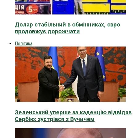
Долар стабільний в обмінниках, євро
продовжує дорожчати
Політика
Зеленський уперше за каденцію відвідав
Сербію: зустрівся з Вучичем