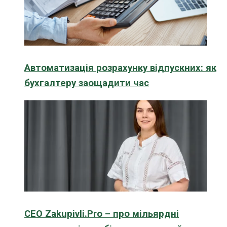
Автоматизація розрахунку відпускних: як
бухгалтеру заощадити час
CEO Zakupivli.Pro – про мільярдні