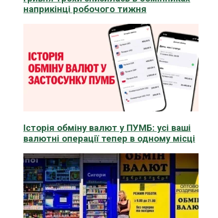
наприкінці робочого тижня
Історія обміну валют у ПУМБ: усі ваші
валютні операції тепер в одному місці