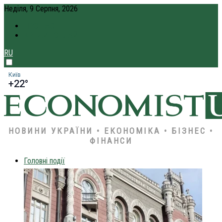
Неділя, 9 Серпня, 2026
ПРО НАС
КРЕДИТ ОНЛАЙН
RU
Київ
+22°
НОВИНИ УКРАЇНИ • ЕКОНОМІКА • БІЗНЕС •
ФІНАНСИ
Головні події