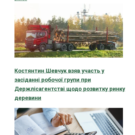
Костянтин Шевчук взяв участь у
засіданні робочої групи при
Держлісагентстві щодо розвитку ринку
деревини