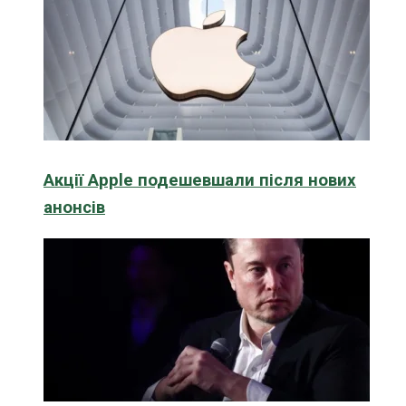
Акції Apple подешевшали після нових
анонсів