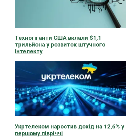
Техногіганти США вклали $1,1
трильйона у розвиток штучного
інтелекту
Укртелеком наростив дохід на 12,6% у
першому півріччі