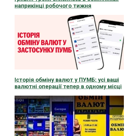
наприкінці робочого тижня
Історія обміну валют у ПУМБ: усі ваші
валютні операції тепер в одному місці