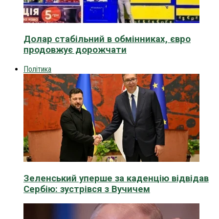
Долар стабільний в обмінниках, євро
продовжує дорожчати
Політика
Зеленський уперше за каденцію відвідав
Сербію: зустрівся з Вучичем