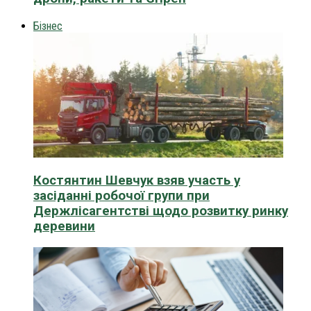
Бізнес
Костянтин Шевчук взяв участь у
засіданні робочої групи при
Держлісагентстві щодо розвитку ринку
деревини