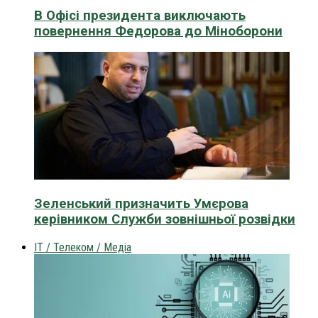
В Офісі президента виключають
повернення Федорова до Міноборони
Зеленський призначить Умєрова
керівником Служби зовнішньої розвідки
IT / Телеком / Медіа