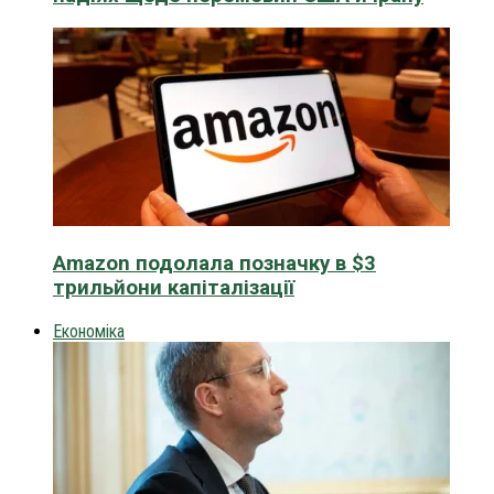
Amazon подолала позначку в $3
трильйони капіталізації
Економіка