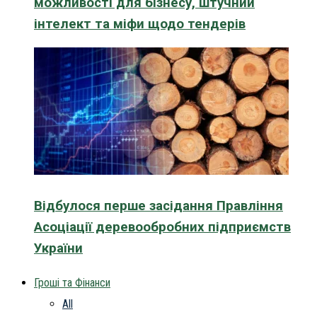
можливості для бізнесу, штучний
інтелект та міфи щодо тендерів
Відбулося перше засідання Правління
Асоціації деревообробних підприємств
України
Гроші та Фінанси
All