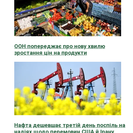
ООН попереджає про нову хвилю
зростання цін на продукти
Нафта дешевшає третій день поспіль на
надіях щодо перемовин США й Ірану