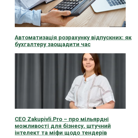
Автоматизація розрахунку відпускних: як
бухгалтеру заощадити час
CEO Zakupivli.Pro – про мільярдні
можливості для бізнесу, штучний
інтелект та міфи щодо тендерів