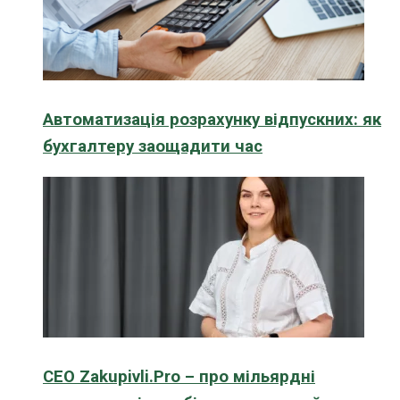
Автоматизація розрахунку відпускних: як
бухгалтеру заощадити час
CEO Zakupivli.Pro – про мільярдні