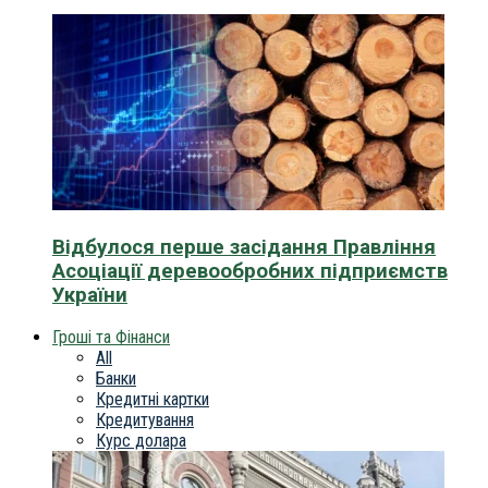
Відбулося перше засідання Правління
Асоціації деревообробних підприємств
України
Гроші та Фінанси
All
Банки
Кредитні картки
Кредитування
Курс долара