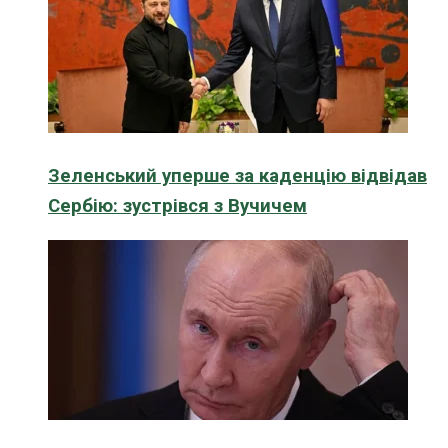
Зеленський уперше за каденцію відвідав
Сербію: зустрівся з Вучичем