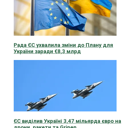
Рада ЄС ухвалила зміни до Плану для
України заради €8,3 млрд
ЄС виділив Україні 3,47 мільярда євро на
дрони, ракети та Gripen