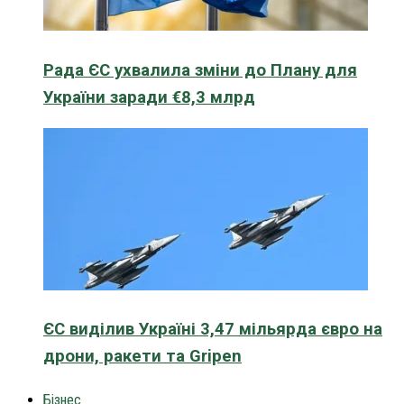
Рада ЄС ухвалила зміни до Плану для
України заради €8,3 млрд
ЄС виділив Україні 3,47 мільярда євро на
дрони, ракети та Gripen
Бізнес