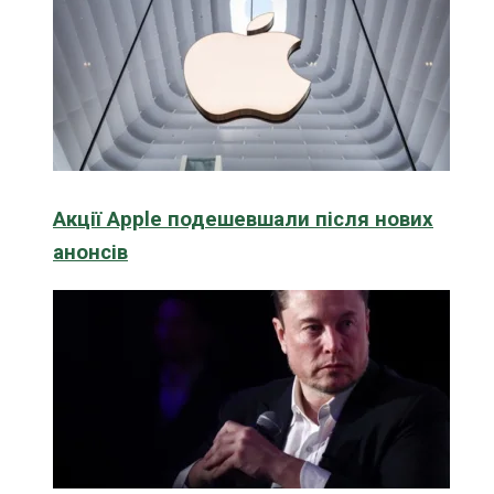
Акції Apple подешевшали після нових
анонсів