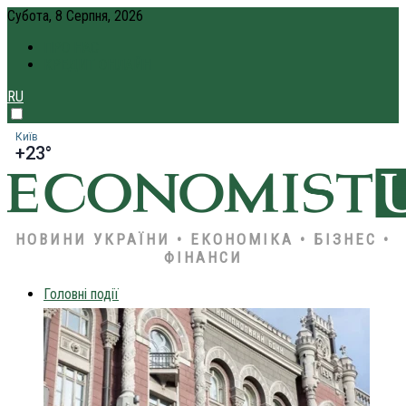
Субота, 8 Серпня, 2026
ПРО НАС
КРЕДИТ ОНЛАЙН
RU
Київ
+23°
НОВИНИ УКРАЇНИ • ЕКОНОМІКА • БІЗНЕС •
ФІНАНСИ
Головні події