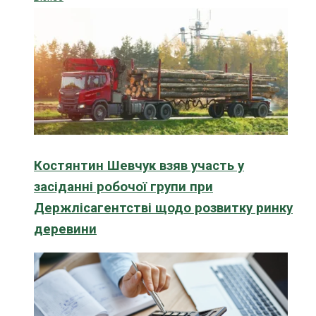
Костянтин Шевчук взяв участь у
засіданні робочої групи при
Держлісагентстві щодо розвитку ринку
деревини