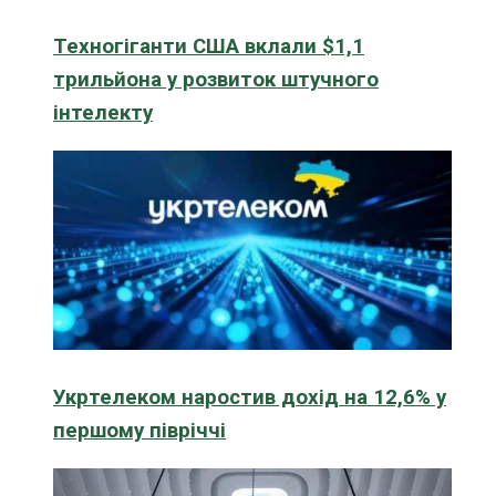
Техногіганти США вклали $1,1
трильйона у розвиток штучного
інтелекту
Укртелеком наростив дохід на 12,6% у
першому півріччі