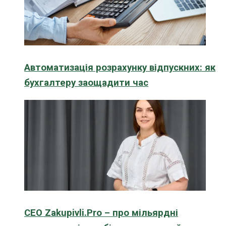
Автоматизація розрахунку відпускних: як
бухгалтеру заощадити час
CEO Zakupivli.Pro – про мільярдні