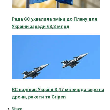
Рада ЄС ухвалила зміни до Плану для
України заради €8,3 млрд
ЄС виділив Україні 3,47 мільярда євро на
дрони, ракети та Gripen
Бізнес