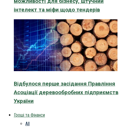
можливості для бізнесу, штучний
інтелект та міфи щодо тендерів
Відбулося перше засідання Правління
Асоціації деревообробних підприємств
України
Гроші та Фінанси
All