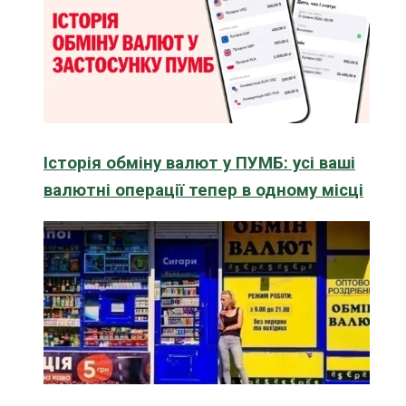
Історія обміну валют у ПУМБ: усі ваші
валютні операції тепер в одному місці