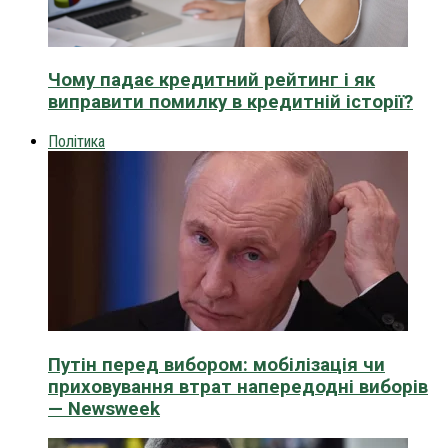
Чому падає кредитний рейтинг і як
виправити помилку в кредитній історії?
Політика
Путін перед вибором: мобілізація чи
приховування втрат напередодні виборів
— Newsweek