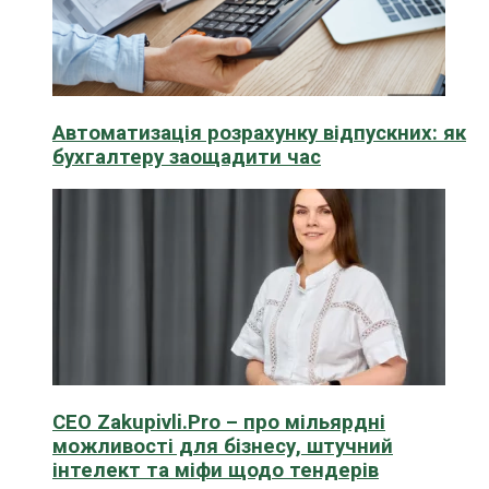
Автоматизація розрахунку відпускних: як
бухгалтеру заощадити час
CEO Zakupivli.Pro – про мільярдні
можливості для бізнесу, штучний
інтелект та міфи щодо тендерів