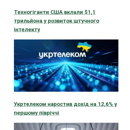
Техногіганти США вклали $1,1
трильйона у розвиток штучного
інтелекту
Укртелеком наростив дохід на 12,6% у
першому півріччі