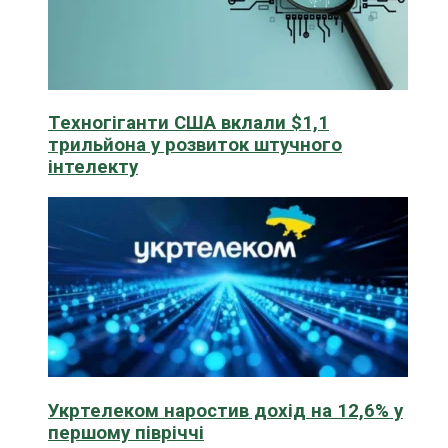
Техногіганти США вклали $1,1
трильйона у розвиток штучного
інтелекту
Укртелеком наростив дохід на 12,6% у
першому півріччі