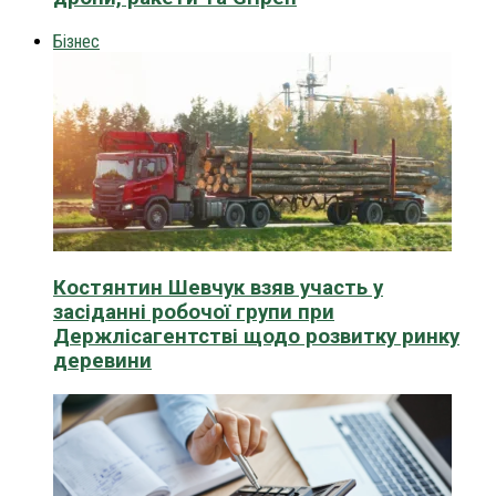
Бізнес
Костянтин Шевчук взяв участь у
засіданні робочої групи при
Держлісагентстві щодо розвитку ринку
деревини