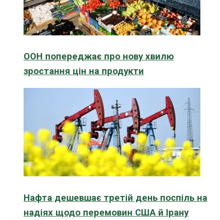
ООН попереджає про нову хвилю
зростання цін на продукти
Нафта дешевшає третій день поспіль на
надіях щодо перемовин США й Ірану