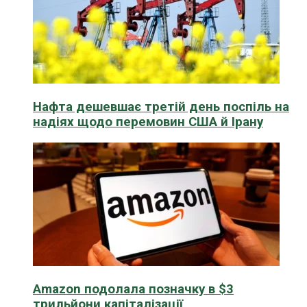
Нафта дешевшає третій день поспіль на
надіях щодо перемовин США й Ірану
Amazon подолала позначку в $3
трильйони капіталізації