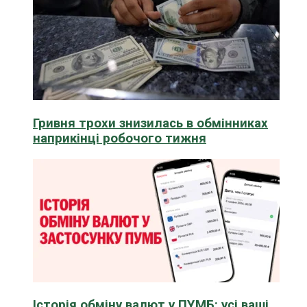
Гривня трохи знизилась в обмінниках
наприкінці робочого тижня
Історія обміну валют у ПУМБ: усі ваші