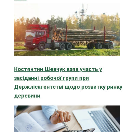
Костянтин Шевчук взяв участь у
засіданні робочої групи при
Держлісагентстві щодо розвитку ринку
деревини