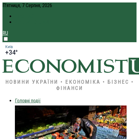
П’ятниця, 7 Серпня, 2026
ПРО НАС
КРЕДИТ ОНЛАЙН
RU
Київ
+34°
НОВИНИ УКРАЇНИ • ЕКОНОМІКА • БІЗНЕС •
ФІНАНСИ
Головні події