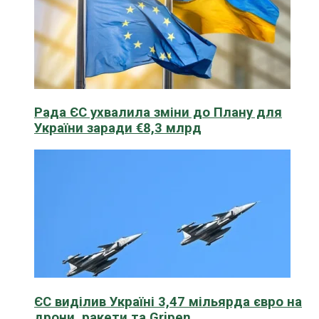
Рада ЄС ухвалила зміни до Плану для
України заради €8,3 млрд
ЄС виділив Україні 3,47 мільярда євро на
дрони, ракети та Gripen