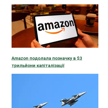
Amazon подолала позначку в $3
трильйони капіталізації