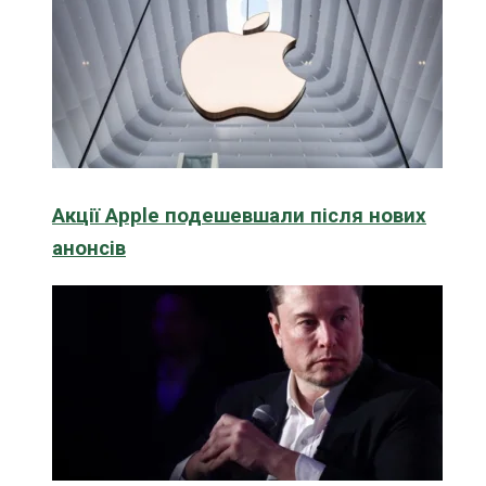
Акції Apple подешевшали після нових
анонсів