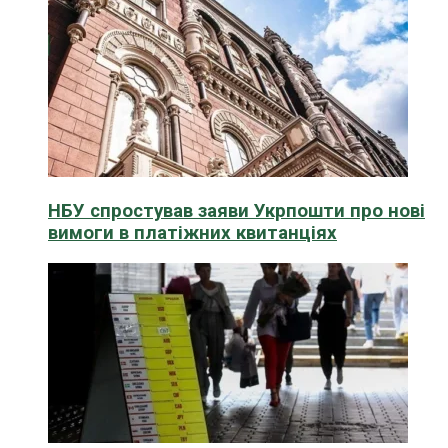
НБУ спростував заяви Укрпошти про нові
вимоги в платіжних квитанціях