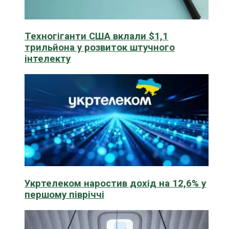
Техногіганти США вклали $1,1
трильйона у розвиток штучного
інтелекту
Укртелеком наростив дохід на 12,6% у
першому півріччі