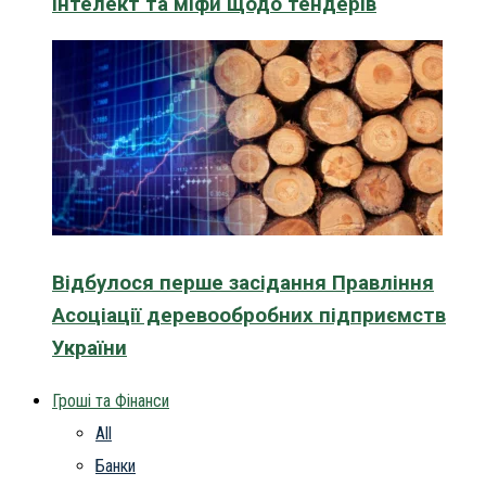
інтелект та міфи щодо тендерів
Відбулося перше засідання Правління
Асоціації деревообробних підприємств
України
Гроші та Фінанси
All
Банки