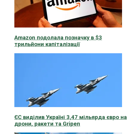
Amazon подолала позначку в $3
трильйони капіталізації
ЄС виділив Україні 3,47 мільярда євро на
дрони, ракети та Gripen