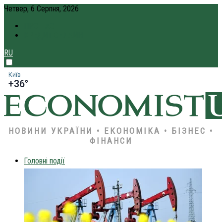
Четвер, 6 Серпня, 2026
ПРО НАС
КРЕДИТ ОНЛАЙН
RU
Київ
+36°
НОВИНИ УКРАЇНИ • ЕКОНОМІКА • БІЗНЕС •
ФІНАНСИ
Головні події