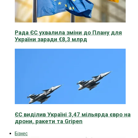
Рада ЄС ухвалила зміни до Плану для
України заради €8,3 млрд
ЄС виділив Україні 3,47 мільярда євро на
дрони, ракети та Gripen
Бізнес