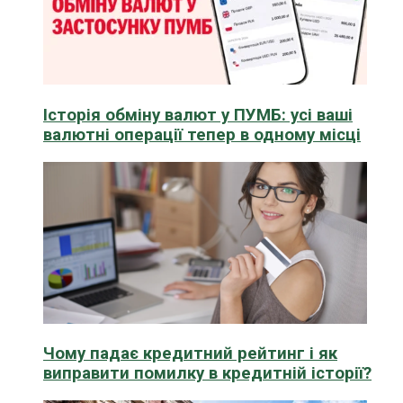
Історія обміну валют у ПУМБ: усі ваші
валютні операції тепер в одному місці
Чому падає кредитний рейтинг і як
виправити помилку в кредитній історії?