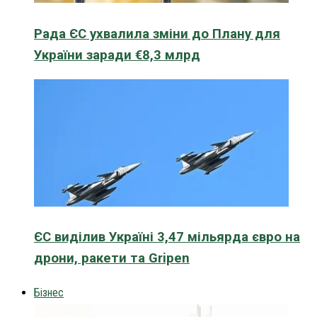
Рада ЄС ухвалила зміни до Плану для
України заради €8,3 млрд
ЄС виділив Україні 3,47 мільярда євро на
дрони, ракети та Gripen
Бізнес