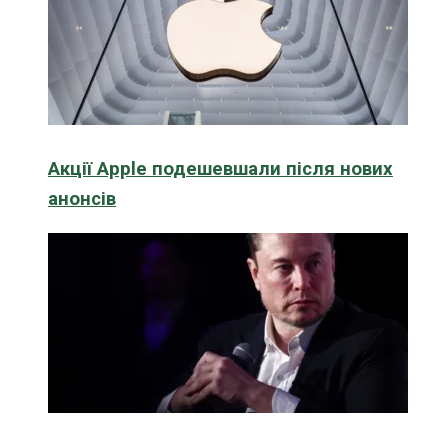
Акції Apple подешевшали після нових
анонсів