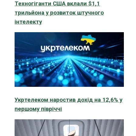
Техногіганти США вклали $1,1
трильйона у розвиток штучного
інтелекту
Укртелеком наростив дохід на 12,6% у
першому півріччі