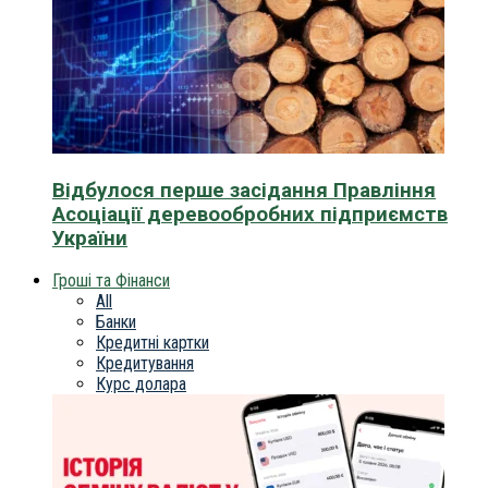
Відбулося перше засідання Правління
Асоціації деревообробних підприємств
України
Гроші та Фінанси
All
Банки
Кредитні картки
Кредитування
Курс долара