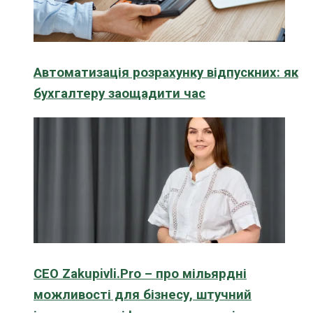
Автоматизація розрахунку відпускних: як
бухгалтеру заощадити час
CEO Zakupivli.Pro – про мільярдні
можливості для бізнесу, штучний