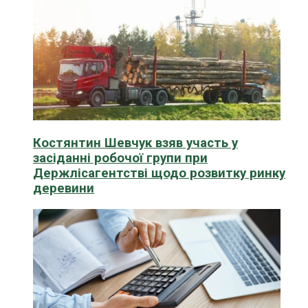
Костянтин Шевчук взяв участь у
засіданні робочої групи при
Держлісагентстві щодо розвитку ринку
деревини