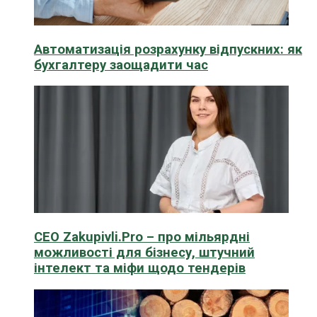
Автоматизація розрахунку відпускних: як
бухгалтеру заощадити час
CEO Zakupivli.Pro – про мільярдні
можливості для бізнесу, штучний
інтелект та міфи щодо тендерів