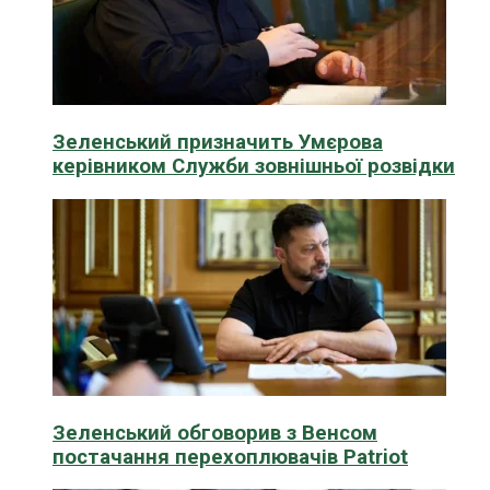
Зеленський призначить Умєрова
керівником Служби зовнішньої розвідки
Зеленський обговорив з Венсом
постачання перехоплювачів Patriot