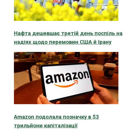
Нафта дешевшає третій день поспіль на
надіях щодо перемовин США й Ірану
Amazon подолала позначку в $3
трильйони капіталізації