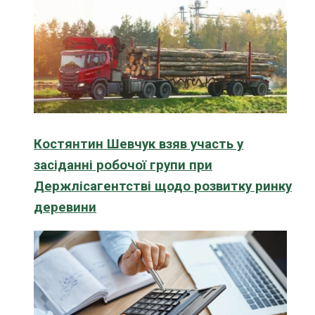
Костянтин Шевчук взяв участь у
засіданні робочої групи при
Держлісагентстві щодо розвитку ринку
деревини