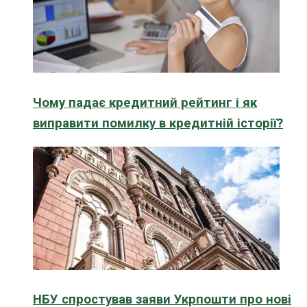
Чому падає кредитний рейтинг і як
виправити помилку в кредитній історії?
НБУ спростував заяви Укрпошти про нові