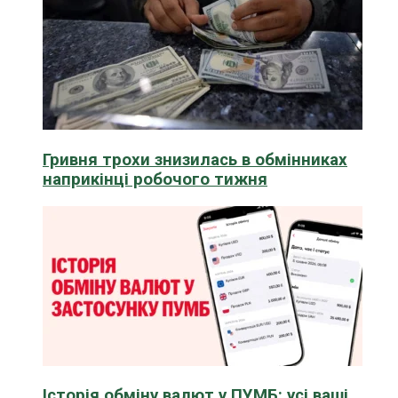
Гривня трохи знизилась в обмінниках
наприкінці робочого тижня
Історія обміну валют у ПУМБ: усі ваші