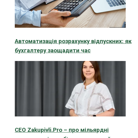
Автоматизація розрахунку відпускних: як
бухгалтеру заощадити час
CEO Zakupivli.Pro – про мільярдні