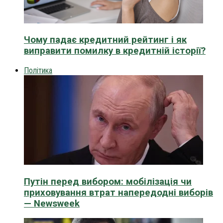
Чому падає кредитний рейтинг і як
виправити помилку в кредитній історії?
Політика
Путін перед вибором: мобілізація чи
приховування втрат напередодні виборів
— Newsweek