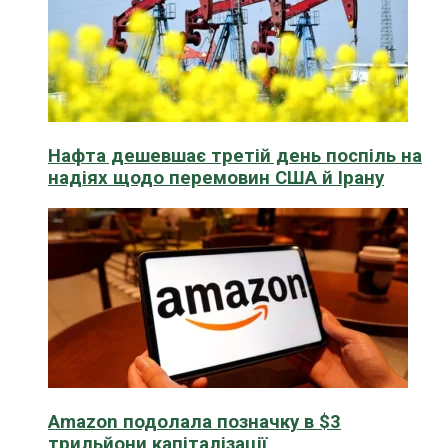
Нафта дешевшає третій день поспіль на
надіях щодо перемовин США й Ірану
Amazon подолала позначку в $3
трильйони капіталізації