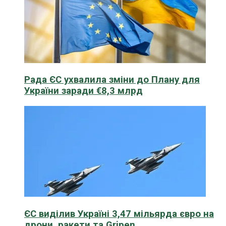
Рада ЄС ухвалила зміни до Плану для
України заради €8,3 млрд
ЄС виділив Україні 3,47 мільярда євро на
дрони, ракети та Gripen