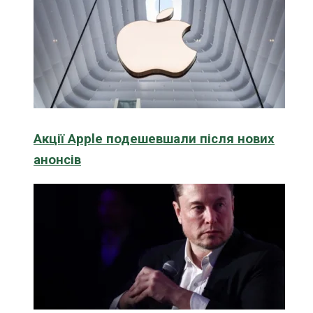
Акції Apple подешевшали після нових
анонсів