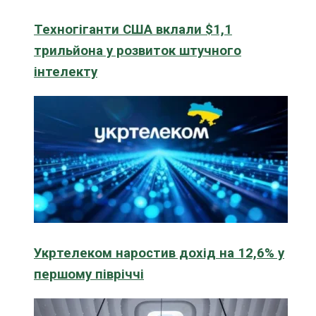
Техногіганти США вклали $1,1
трильйона у розвиток штучного
інтелекту
Укртелеком наростив дохід на 12,6% у
першому півріччі