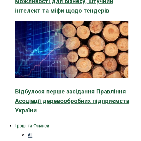
можливості для бізнесу, штучний
інтелект та міфи щодо тендерів
Відбулося перше засідання Правління
Асоціації деревообробних підприємств
України
Гроші та Фінанси
All