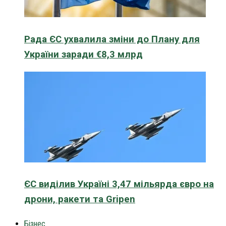
Рада ЄС ухвалила зміни до Плану для
України заради €8,3 млрд
ЄС виділив Україні 3,47 мільярда євро на
дрони, ракети та Gripen
Бізнес