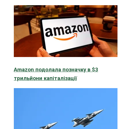
Amazon подолала позначку в $3
трильйони капіталізації