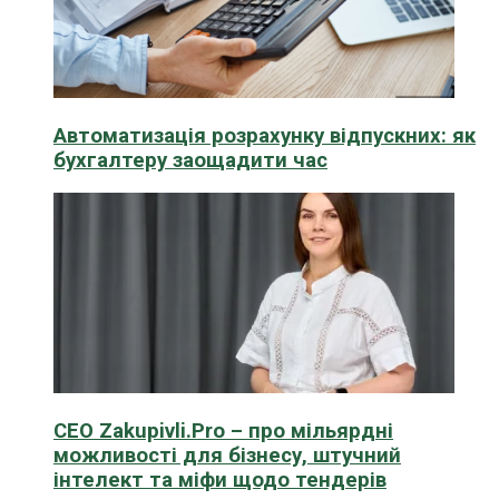
Автоматизація розрахунку відпускних: як
бухгалтеру заощадити час
CEO Zakupivli.Pro – про мільярдні
можливості для бізнесу, штучний
інтелект та міфи щодо тендерів