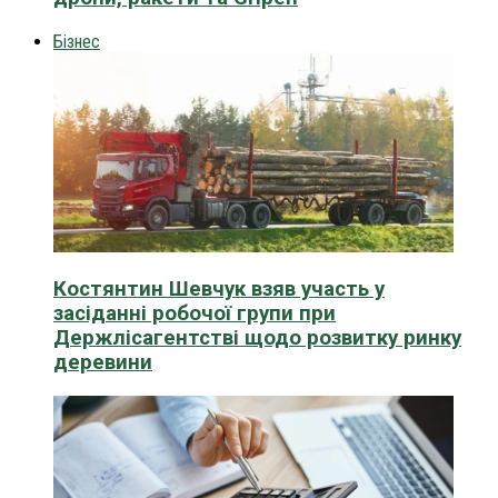
Бізнес
Костянтин Шевчук взяв участь у
засіданні робочої групи при
Держлісагентстві щодо розвитку ринку
деревини