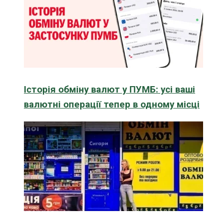
Історія обміну валют у ПУМБ: усі ваші
валютні операції тепер в одному місці