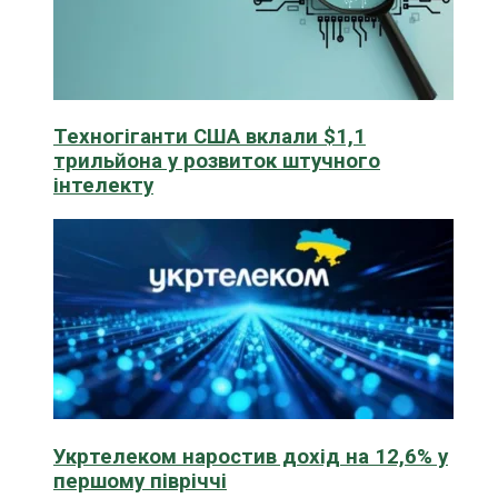
Техногіганти США вклали $1,1
трильйона у розвиток штучного
інтелекту
Укртелеком наростив дохід на 12,6% у
першому півріччі