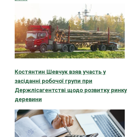
Костянтин Шевчук взяв участь у
засіданні робочої групи при
Держлісагентстві щодо розвитку ринку
деревини