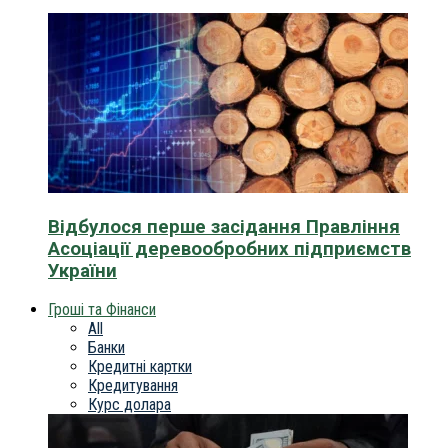
Відбулося перше засідання Правління
Асоціації деревообробних підприємств
України
Гроші та Фінанси
All
Банки
Кредитні картки
Кредитування
Курс долара