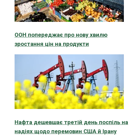
ООН попереджає про нову хвилю
зростання цін на продукти
Нафта дешевшає третій день поспіль на
надіях щодо перемовин США й Ірану