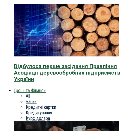
Відбулося перше засідання Правління
Асоціації деревообробних підприємств
України
Гроші та Фінанси
All
Банки
Кредитні картки
Кредитування
Курс долара