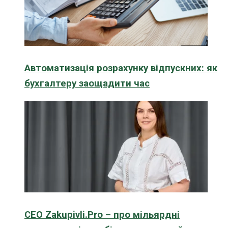
Автоматизація розрахунку відпускних: як
бухгалтеру заощадити час
CEO Zakupivli.Pro – про мільярдні