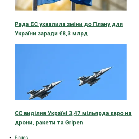
Рада ЄС ухвалила зміни до Плану для
України заради €8,3 млрд
ЄС виділив Україні 3,47 мільярда євро на
дрони, ракети та Gripen
Бізнес