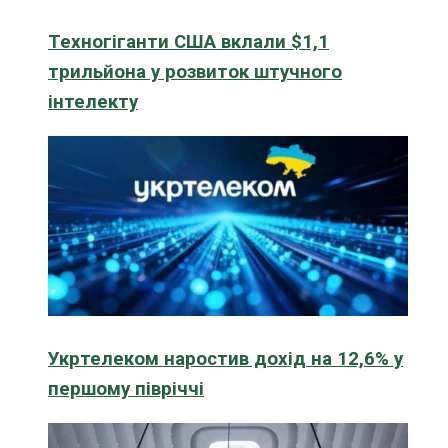
Техногіганти США вклали $1,1
трильйона у розвиток штучного
інтелекту
Укртелеком наростив дохід на 12,6% у
першому півріччі