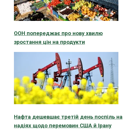
ООН попереджає про нову хвилю
зростання цін на продукти
Нафта дешевшає третій день поспіль на
надіях щодо перемовин США й Ірану