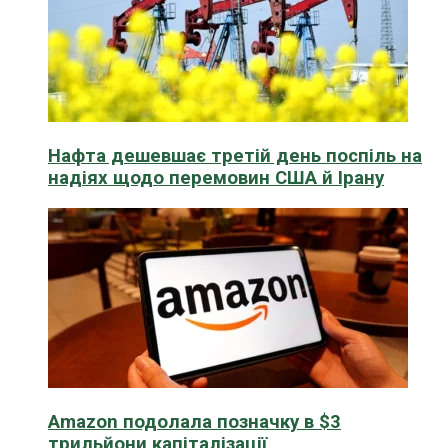
Нафта дешевшає третій день поспіль на
надіях щодо перемовин США й Ірану
Amazon подолала позначку в $3
трильйони капіталізації