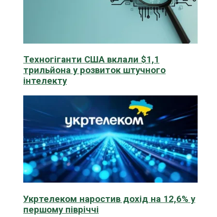
Техногіганти США вклали $1,1
трильйона у розвиток штучного
інтелекту
Укртелеком наростив дохід на 12,6% у
першому півріччі