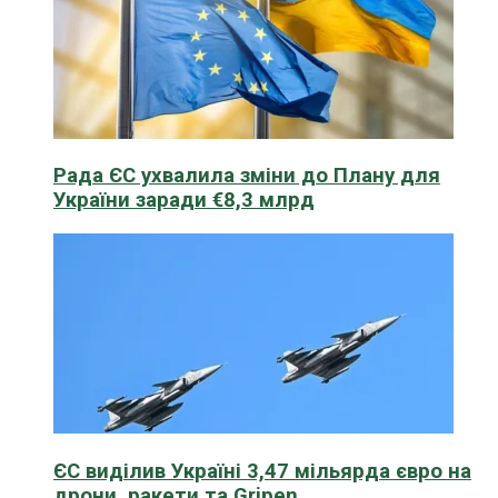
Рада ЄС ухвалила зміни до Плану для
України заради €8,3 млрд
ЄС виділив Україні 3,47 мільярда євро на
дрони, ракети та Gripen