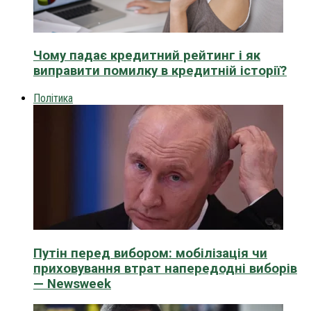
Чому падає кредитний рейтинг і як
виправити помилку в кредитній історії?
Політика
Путін перед вибором: мобілізація чи
приховування втрат напередодні виборів
— Newsweek