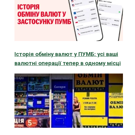
Історія обміну валют у ПУМБ: усі ваші
валютні операції тепер в одному місці