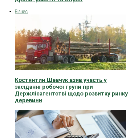
Бізнес
Костянтин Шевчук взяв участь у
засіданні робочої групи при
Держлісагентстві щодо розвитку ринку
деревини