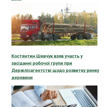
Костянтин Шевчук взяв участь у
засіданні робочої групи при
Держлісагентстві щодо розвитку ринку
деревини