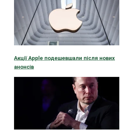
Акції Apple подешевшали після нових
анонсів