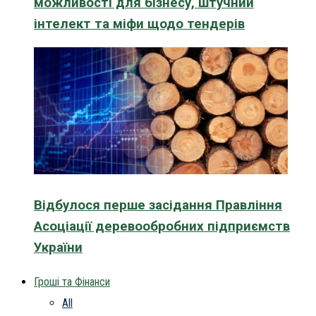
можливості для бізнесу, штучний
інтелект та міфи щодо тендерів
Відбулося перше засідання Правління
Асоціації деревообробних підприємств
України
Гроші та Фінанси
All