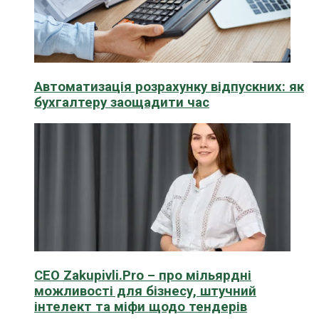
Автоматизація розрахунку відпускних: як
бухгалтеру заощадити час
CEO Zakupivli.Pro – про мільярдні
можливості для бізнесу, штучний
інтелект та міфи щодо тендерів