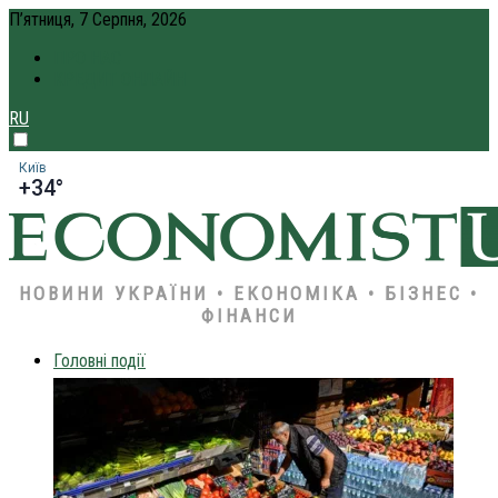
П’ятниця, 7 Серпня, 2026
ПРО НАС
КРЕДИТ ОНЛАЙН
RU
Київ
+34°
НОВИНИ УКРАЇНИ • ЕКОНОМІКА • БІЗНЕС •
ФІНАНСИ
Головні події