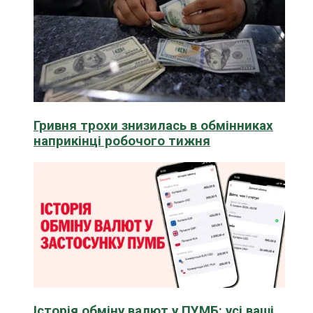
Гривня трохи знизилась в обмінниках
наприкінці робочого тижня
Історія обміну валют у ПУМБ: усі ваші