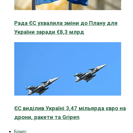
Рада ЄС ухвалила зміни до Плану для
України заради €8,3 млрд
ЄС виділив Україні 3,47 мільярда євро на
дрони, ракети та Gripen
Бізнес