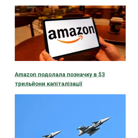
Amazon подолала позначку в $3
трильйони капіталізації