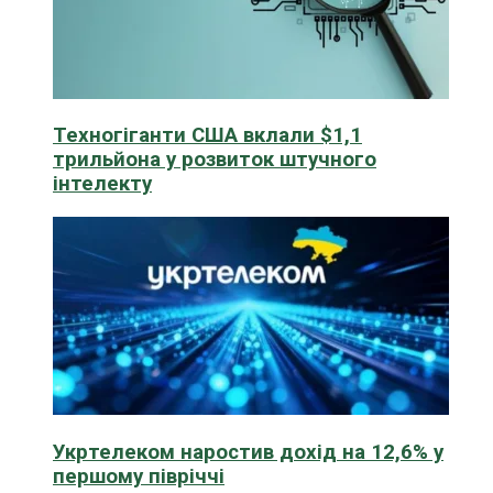
Техногіганти США вклали $1,1
трильйона у розвиток штучного
інтелекту
Укртелеком наростив дохід на 12,6% у
першому півріччі