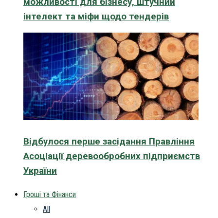
можливості для бізнесу, штучний
інтелект та міфи щодо тендерів
Відбулося перше засідання Правління
Асоціації деревообробних підприємств
України
Гроші та Фінанси
All