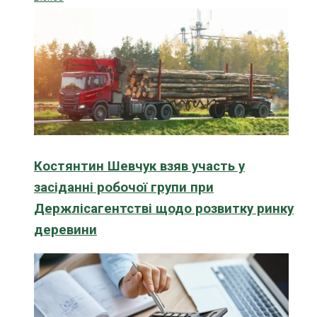
Костянтин Шевчук взяв участь у
засіданні робочої групи при
Держлісагентстві щодо розвитку ринку
деревини