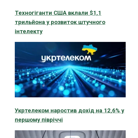
Техногіганти США вклали $1,1
трильйона у розвиток штучного
інтелекту
Укртелеком наростив дохід на 12,6% у
першому півріччі