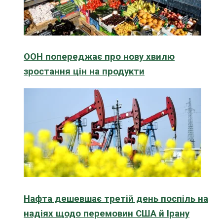
ООН попереджає про нову хвилю
зростання цін на продукти
Нафта дешевшає третій день поспіль на
надіях щодо перемовин США й Ірану