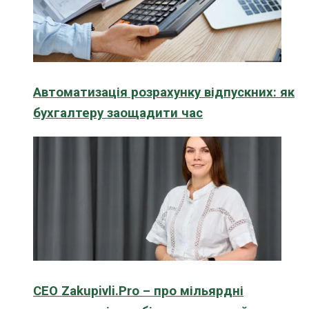
Автоматизація розрахунку відпускних: як
бухгалтеру заощадити час
CEO Zakupivli.Pro – про мільярдні