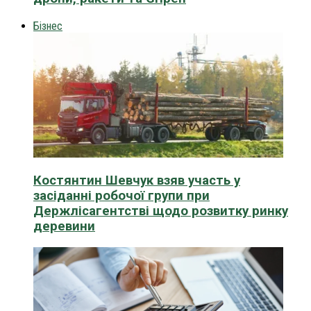
Бізнес
Костянтин Шевчук взяв участь у
засіданні робочої групи при
Держлісагентстві щодо розвитку ринку
деревини