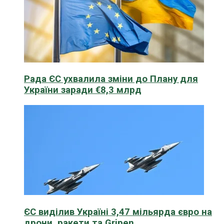
Рада ЄС ухвалила зміни до Плану для
України заради €8,3 млрд
ЄС виділив Україні 3,47 мільярда євро на
дрони, ракети та Gripen