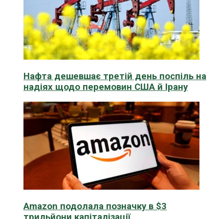
Нафта дешевшає третій день поспіль на
надіях щодо перемовин США й Ірану
Amazon подолала позначку в $3
трильйони капіталізації