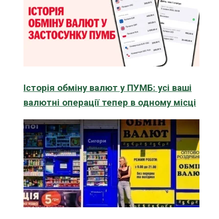
Історія обміну валют у ПУМБ: усі ваші
валютні операції тепер в одному місці