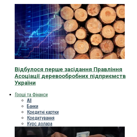
Відбулося перше засідання Правління
Асоціації деревообробних підприємств
України
Гроші та Фінанси
All
Банки
Кредитні картки
Кредитування
Курс долара