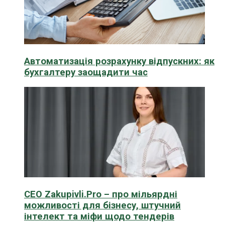
Автоматизація розрахунку відпускних: як
бухгалтеру заощадити час
CEO Zakupivli.Pro – про мільярдні
можливості для бізнесу, штучний
інтелект та міфи щодо тендерів