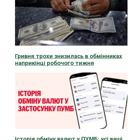
Гривня трохи знизилась в обмінниках
наприкінці робочого тижня
Історія обміну валют у ПУМБ: усі ваші