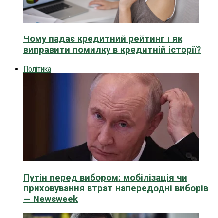
Чому падає кредитний рейтинг і як
виправити помилку в кредитній історії?
Політика
Путін перед вибором: мобілізація чи
приховування втрат напередодні виборів
— Newsweek