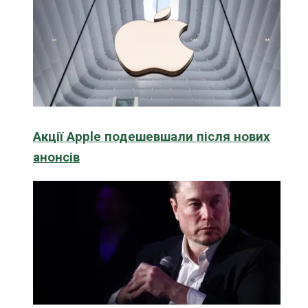
Акції Apple подешевшали після нових
анонсів