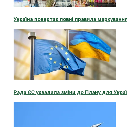
Україна повертає повні правила маркування
Рада ЄС ухвалила зміни до Плану для Укра