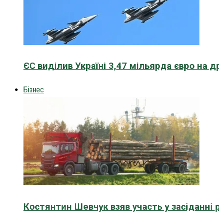
ЄС виділив Україні 3,47 мільярда євро на д
Бізнес
Костянтин Шевчук взяв участь у засіданні