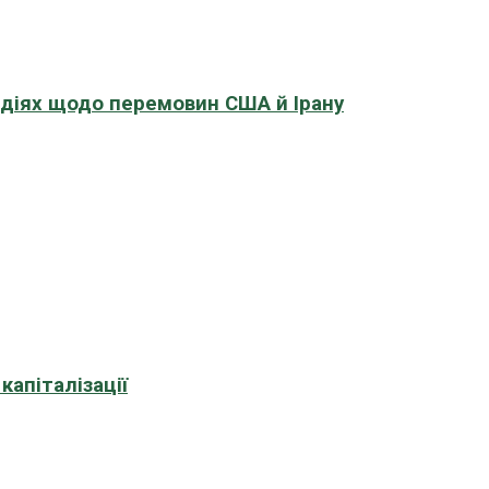
адіях щодо перемовин США й Ірану
апіталізації