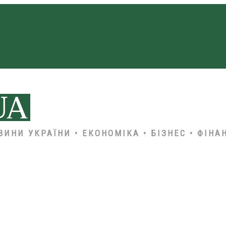
ВИНИ УКРАЇНИ • ЕКОНОМІКА • БІЗНЕС • ФІНА