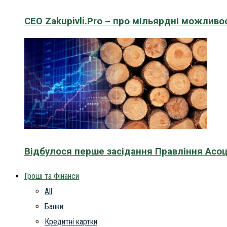
CEO Zakupivli.Pro – про мільярдні можливо
Відбулося перше засідання Правління Асоц
Гроші та Фінанси
All
Банки
Кредитні картки