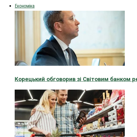
Економіка
Корецький обговорив зі Світовим банком р