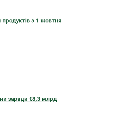
 продуктів з 1 жовтня
їни заради €8,3 млрд