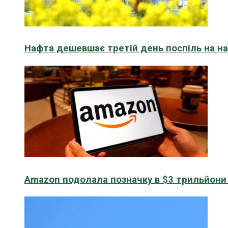
Нафта дешевшає третій день поспіль на н
Amazon подолала позначку в $3 трильйони к