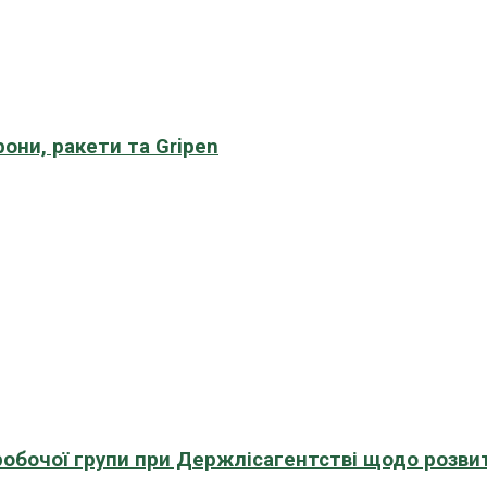
рони, ракети та Gripen
 робочої групи при Держлісагентстві щодо розви