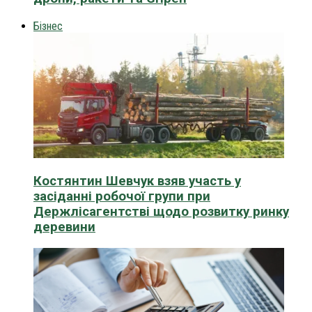
Бізнес
Костянтин Шевчук взяв участь у
засіданні робочої групи при
Держлісагентстві щодо розвитку ринку
деревини