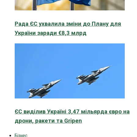
Рада ЄС ухвалила зміни до Плану для
України заради €8,3 млрд
ЄС виділив Україні 3,47 мільярда євро на
дрони, ракети та Gripen
Бізнес