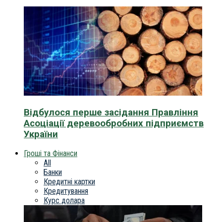
Відбулося перше засідання Правління
Асоціації деревообробних підприємств
України
Гроші та Фінанси
All
Банки
Кредитні картки
Кредитування
Курс долара