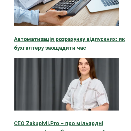
Автоматизація розрахунку відпускних: як
бухгалтеру заощадити час
CEO Zakupivli.Pro – про мільярдні