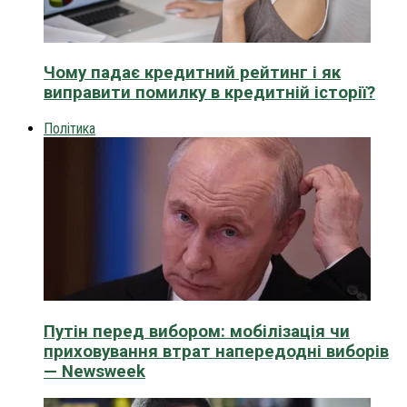
Чому падає кредитний рейтинг і як
виправити помилку в кредитній історії?
Політика
Путін перед вибором: мобілізація чи
приховування втрат напередодні виборів
— Newsweek