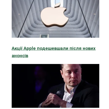
Акції Apple подешевшали після нових
анонсів