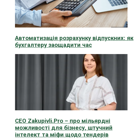
Автоматизація розрахунку відпускних: як
бухгалтеру заощадити час
CEO Zakupivli.Pro – про мільярдні
можливості для бізнесу, штучний
інтелект та міфи щодо тендерів