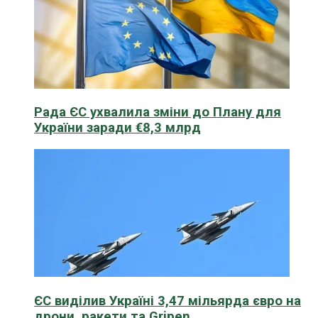
Рада ЄС ухвалила зміни до Плану для
України заради €8,3 млрд
ЄС виділив Україні 3,47 мільярда євро на
дрони, ракети та Gripen