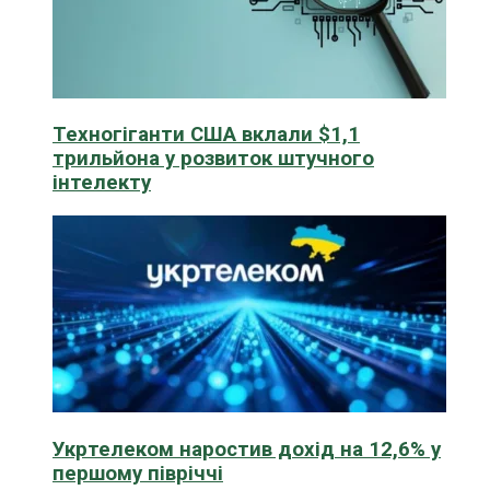
Техногіганти США вклали $1,1
трильйона у розвиток штучного
інтелекту
Укртелеком наростив дохід на 12,6% у
першому півріччі