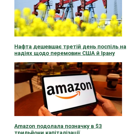
Нафта дешевшає третій день поспіль на
надіях щодо перемовин США й Ірану
Amazon подолала позначку в $3
трильйони капіталізації