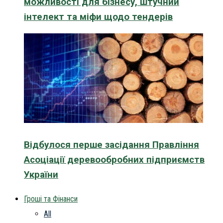
можливості для бізнесу, штучний
інтелект та міфи щодо тендерів
Відбулося перше засідання Правління
Асоціації деревообробних підприємств
України
Гроші та Фінанси
All