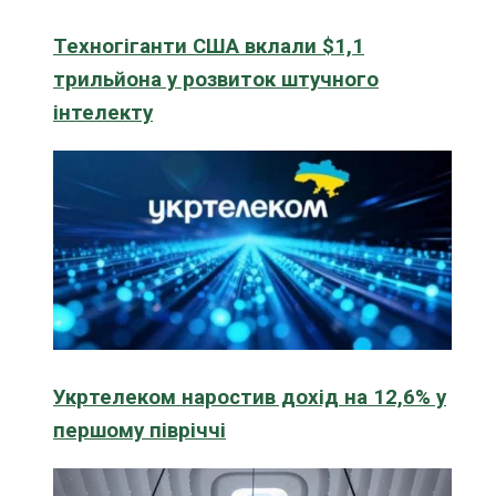
Техногіганти США вклали $1,1
трильйона у розвиток штучного
інтелекту
Укртелеком наростив дохід на 12,6% у
першому півріччі