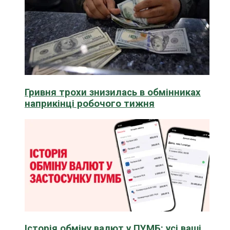
Гривня трохи знизилась в обмінниках
наприкінці робочого тижня
Історія обміну валют у ПУМБ: усі ваші