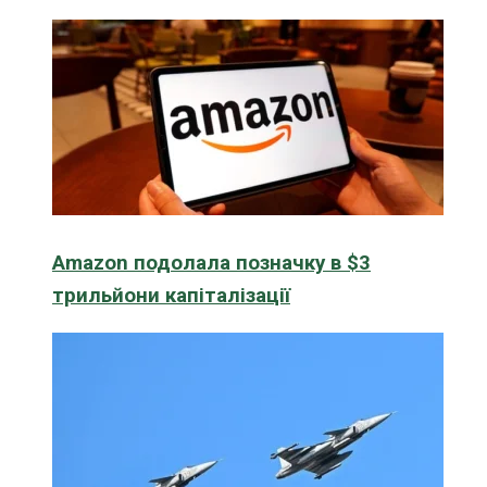
Amazon подолала позначку в $3
трильйони капіталізації