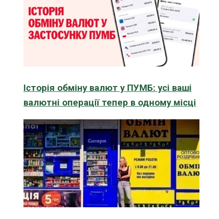
Історія обміну валют у ПУМБ: усі ваші
валютні операції тепер в одному місці