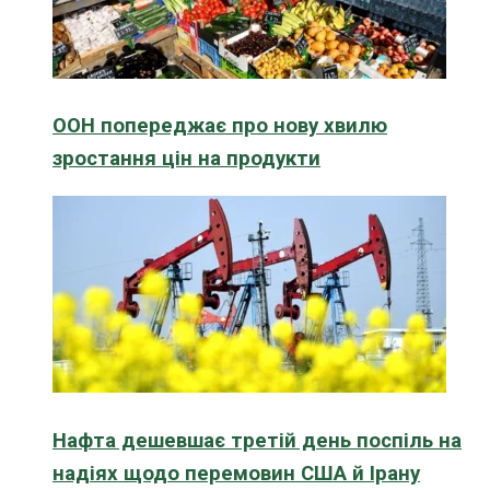
ООН попереджає про нову хвилю
зростання цін на продукти
Нафта дешевшає третій день поспіль на
надіях щодо перемовин США й Ірану