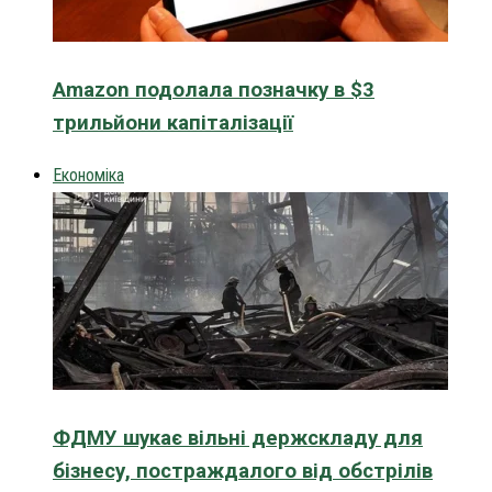
Amazon подолала позначку в $3
трильйони капіталізації
Економіка
ФДМУ шукає вільні держскладу для
бізнесу, постраждалого від обстрілів