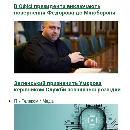
В Офісі президента виключають
повернення Федорова до Міноборони
Зеленський призначить Умєрова
керівником Служби зовнішньої розвідки
IT / Телеком / Медіа