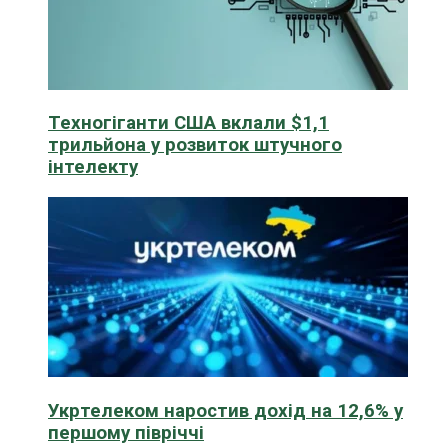
Техногіганти США вклали $1,1
трильйона у розвиток штучного
інтелекту
Укртелеком наростив дохід на 12,6% у
першому півріччі