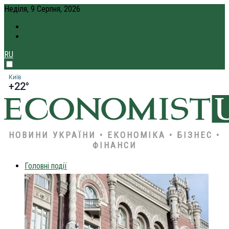
Неділя, 9 Серпня, 2026
ПРО НАС
КРЕДИТ ОНЛАЙН
RU
Київ
+22°
НОВИНИ УКРАЇНИ • ЕКОНОМІКА • БІЗНЕС •
ФІНАНСИ
Головні події