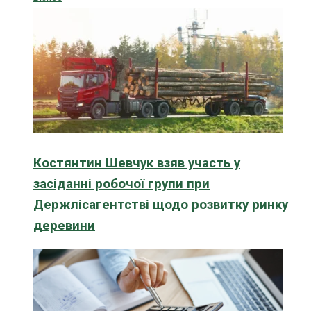
Костянтин Шевчук взяв участь у
засіданні робочої групи при
Держлісагентстві щодо розвитку ринку
деревини