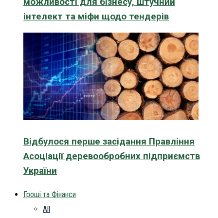
можливості для бізнесу, штучний
інтелект та міфи щодо тендерів
Відбулося перше засідання Правління
Асоціації деревообробних підприємств
України
Гроші та Фінанси
All