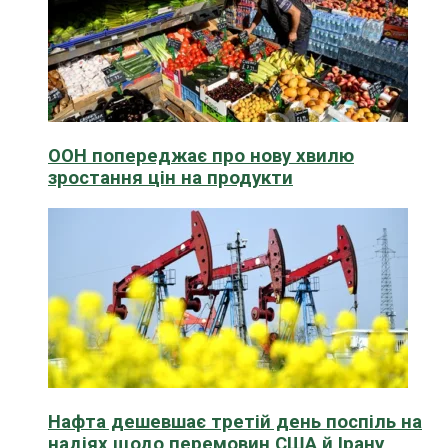
ООН попереджає про нову хвилю
зростання цін на продукти
Нафта дешевшає третій день поспіль на
надіях щодо перемовин США й Ірану