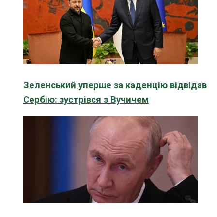
Зеленський уперше за каденцію відвідав
Сербію: зустрівся з Вучичем