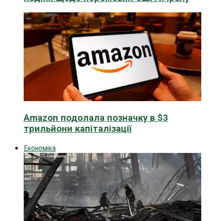
Amazon подолала позначку в $3
трильйони капіталізації
Економіка