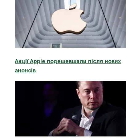
Акції Apple подешевшали після нових
анонсів