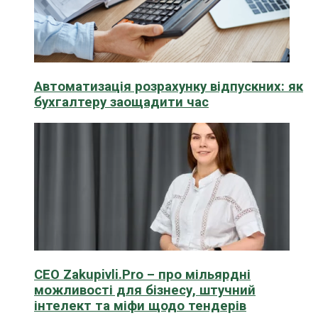
Автоматизація розрахунку відпускних: як
бухгалтеру заощадити час
CEO Zakupivli.Pro – про мільярдні
можливості для бізнесу, штучний
інтелект та міфи щодо тендерів