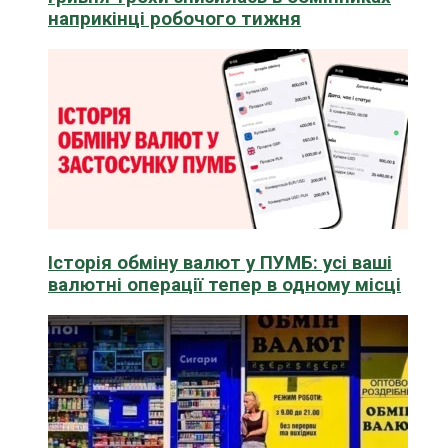
наприкінці робочого тижня
Історія обміну валют у ПУМБ: усі ваші
валютні операції тепер в одному місці