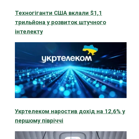
Техногіганти США вклали $1,1
трильйона у розвиток штучного
інтелекту
Укртелеком наростив дохід на 12,6% у
першому півріччі