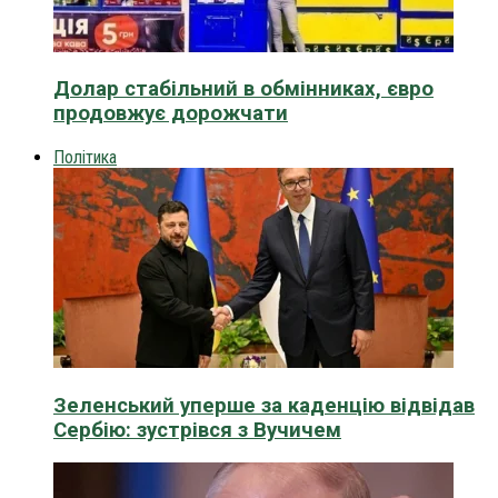
Долар стабільний в обмінниках, євро
продовжує дорожчати
Політика
Зеленський уперше за каденцію відвідав
Сербію: зустрівся з Вучичем