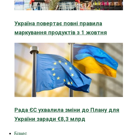
Україна повертає повні правила
маркування продуктів з 1 жовтня
Рада ЄС ухвалила зміни до Плану для
України заради €8,3 млрд
Бізнес