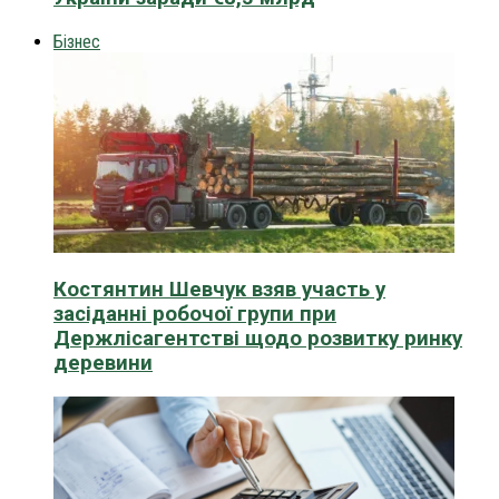
Бізнес
Костянтин Шевчук взяв участь у
засіданні робочої групи при
Держлісагентстві щодо розвитку ринку
деревини