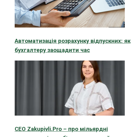
Автоматизація розрахунку відпускних: як
бухгалтеру заощадити час
CEO Zakupivli.Pro – про мільярдні