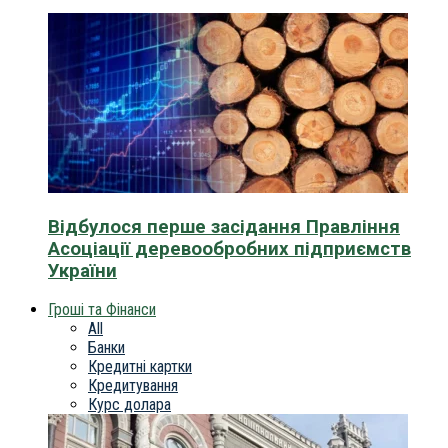
Відбулося перше засідання Правління
Асоціації деревообробних підприємств
України
Гроші та Фінанси
All
Банки
Кредитні картки
Кредитування
Курс долара