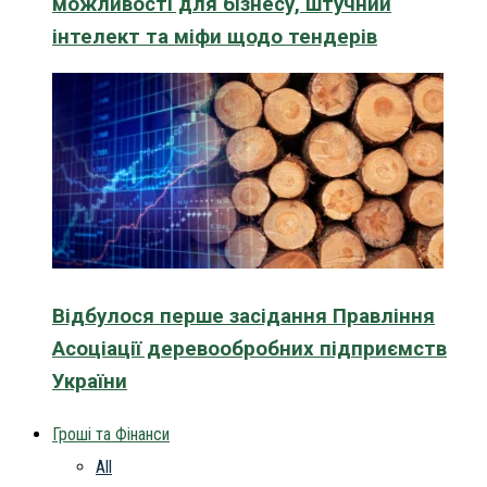
можливості для бізнесу, штучний
інтелект та міфи щодо тендерів
Відбулося перше засідання Правління
Асоціації деревообробних підприємств
України
Гроші та Фінанси
All