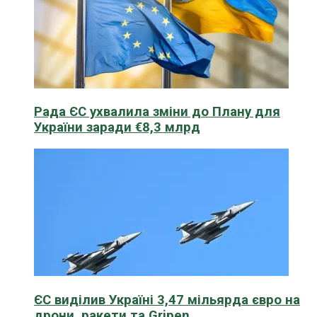
Рада ЄС ухвалила зміни до Плану для
України заради €8,3 млрд
ЄС виділив Україні 3,47 мільярда євро на
дрони, ракети та Gripen