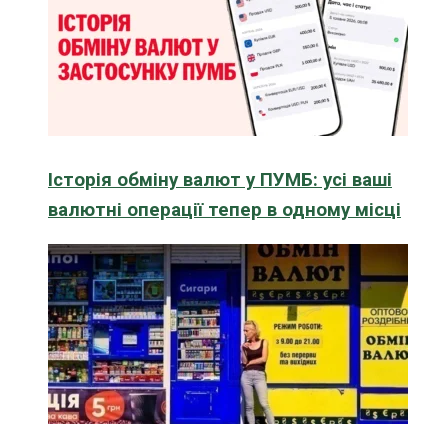
Історія обміну валют у ПУМБ: усі ваші
валютні операції тепер в одному місці