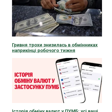
Гривня трохи знизилась в обмінниках
наприкінці робочого тижня
Історія обміну валют у ПУМБ: усі ваші