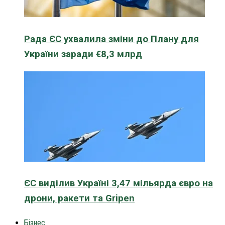
Рада ЄС ухвалила зміни до Плану для
України заради €8,3 млрд
ЄС виділив Україні 3,47 мільярда євро на
дрони, ракети та Gripen
Бізнес