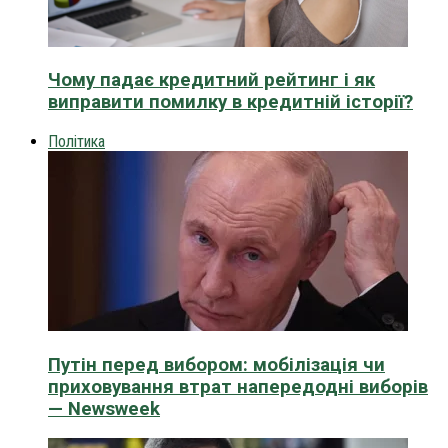
Чому падає кредитний рейтинг і як
виправити помилку в кредитній історії?
Політика
Путін перед вибором: мобілізація чи
приховування втрат напередодні виборів
— Newsweek