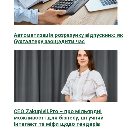
Автоматизація розрахунку відпускних: як
бухгалтеру заощадити час
CEO Zakupivli.Pro – про мільярдні
можливості для бізнесу, штучний
інтелект та міфи щодо тендерів