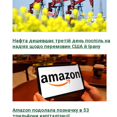
Нафта дешевшає третій день поспіль на
надіях щодо перемовин США й Ірану
Amazon подолала позначку в $3
трильйони капіталізації