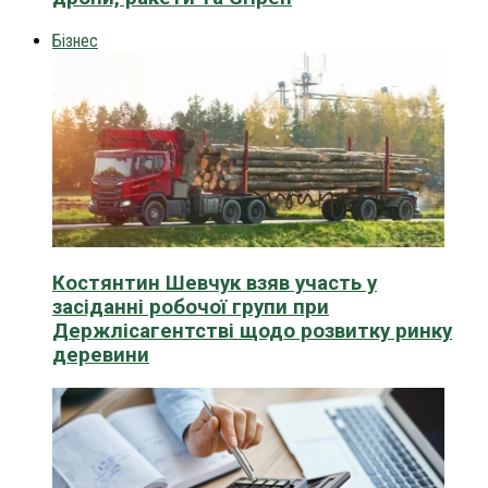
Бізнес
Костянтин Шевчук взяв участь у
засіданні робочої групи при
Держлісагентстві щодо розвитку ринку
деревини