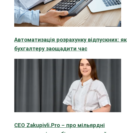
Автоматизація розрахунку відпускних: як
бухгалтеру заощадити час
CEO Zakupivli.Pro – про мільярдні