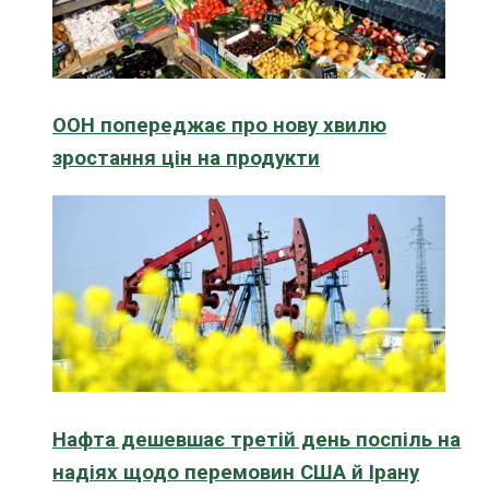
ООН попереджає про нову хвилю
зростання цін на продукти
Нафта дешевшає третій день поспіль на
надіях щодо перемовин США й Ірану