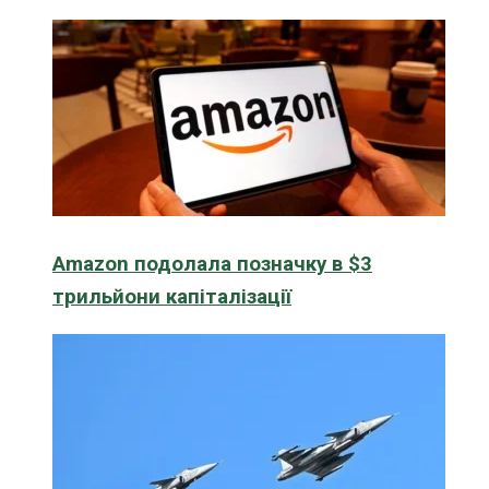
Amazon подолала позначку в $3
трильйони капіталізації