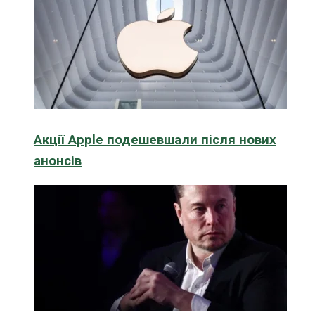
Акції Apple подешевшали після нових
анонсів