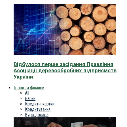
Відбулося перше засідання Правління
Асоціації деревообробних підприємств
України
Гроші та Фінанси
All
Банки
Кредитні картки
Кредитування
Курс долара