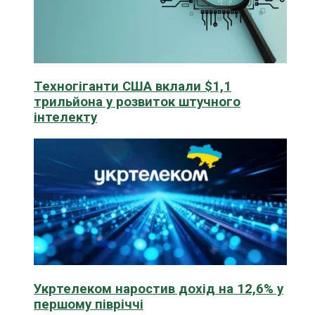
Техногіганти США вклали $1,1
трильйона у розвиток штучного
інтелекту
Укртелеком наростив дохід на 12,6% у
першому півріччі