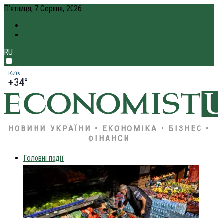
П’ятниця, 7 Серпня, 2026
ПРО НАС
КРЕДИТ ОНЛАЙН
RU
Київ
+34°
НОВИНИ УКРАЇНИ • ЕКОНОМІКА • БІЗНЕС •
ФІНАНСИ
Головні події