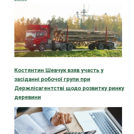
Костянтин Шевчук взяв участь у
засіданні робочої групи при
Держлісагентстві щодо розвитку ринку
деревини