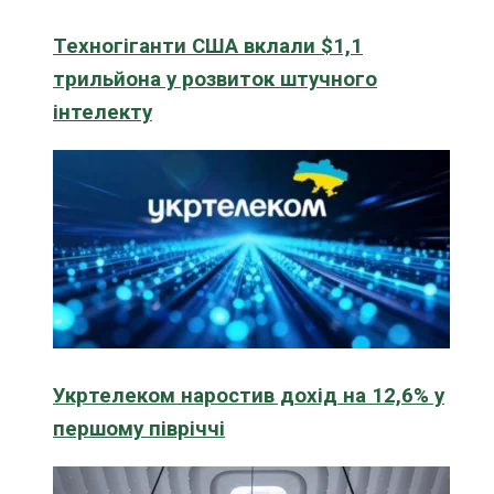
Техногіганти США вклали $1,1
трильйона у розвиток штучного
інтелекту
Укртелеком наростив дохід на 12,6% у
першому півріччі