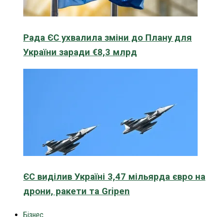
Рада ЄС ухвалила зміни до Плану для
України заради €8,3 млрд
ЄС виділив Україні 3,47 мільярда євро на
дрони, ракети та Gripen
Бізнес