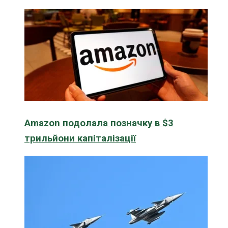
Amazon подолала позначку в $3
трильйони капіталізації