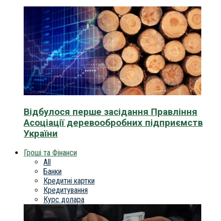
Відбулося перше засідання Правління
Асоціації деревообробних підприємств
України
Гроші та Фінанси
All
Банки
Кредитні картки
Кредитування
Курс долара