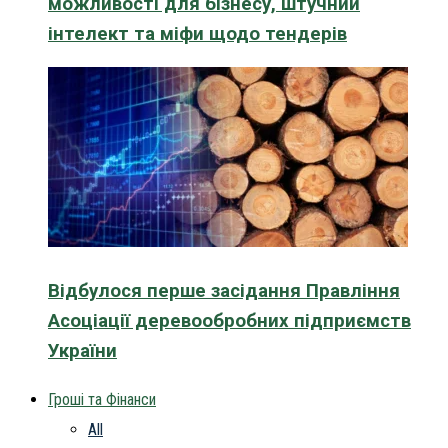
можливості для бізнесу, штучний
інтелект та міфи щодо тендерів
Відбулося перше засідання Правління
Асоціації деревообробних підприємств
України
Гроші та Фінанси
All