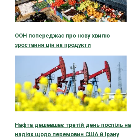
ООН попереджає про нову хвилю
зростання цін на продукти
Нафта дешевшає третій день поспіль на
надіях щодо перемовин США й Ірану