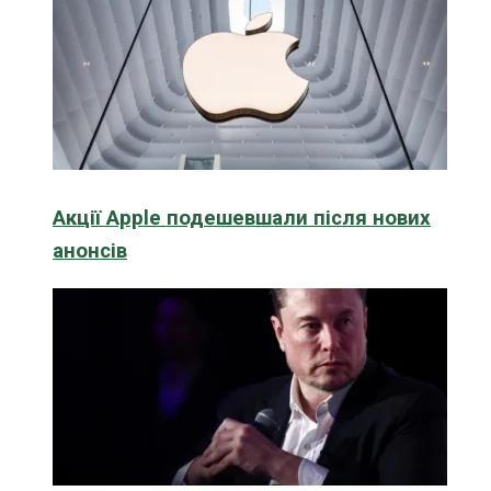
Акції Apple подешевшали після нових
анонсів