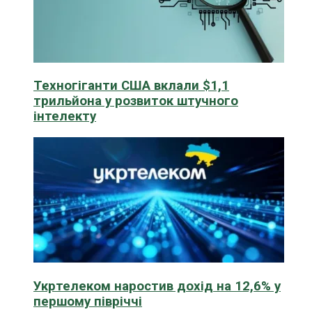
Техногіганти США вклали $1,1
трильйона у розвиток штучного
інтелекту
Укртелеком наростив дохід на 12,6% у
першому півріччі