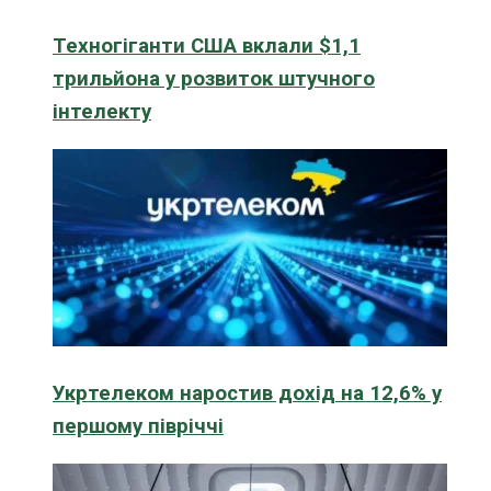
Техногіганти США вклали $1,1
трильйона у розвиток штучного
інтелекту
Укртелеком наростив дохід на 12,6% у
першому півріччі