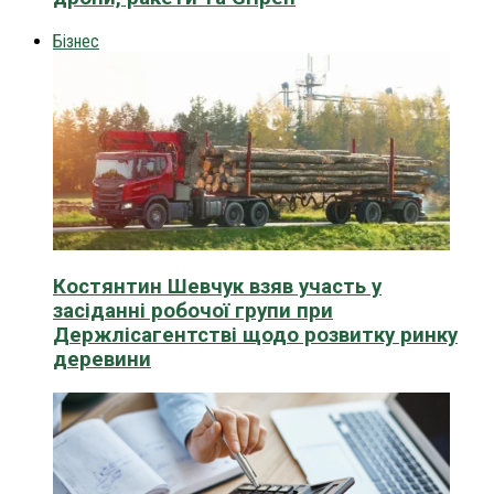
Бізнес
Костянтин Шевчук взяв участь у
засіданні робочої групи при
Держлісагентстві щодо розвитку ринку
деревини