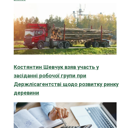
Костянтин Шевчук взяв участь у
засіданні робочої групи при
Держлісагентстві щодо розвитку ринку
деревини