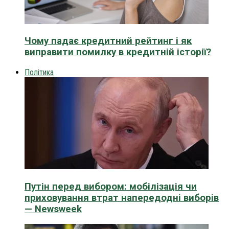
Чому падає кредитний рейтинг і як
виправити помилку в кредитній історії?
Політика
Путін перед вибором: мобілізація чи
приховування втрат напередодні виборів
— Newsweek