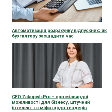
Автоматизація розрахунку відпускних: як
бухгалтеру заощадити час
CEO Zakupivli.Pro – про мільярдні
можливості для бізнесу, штучний
інтелект та міфи щодо тендерів