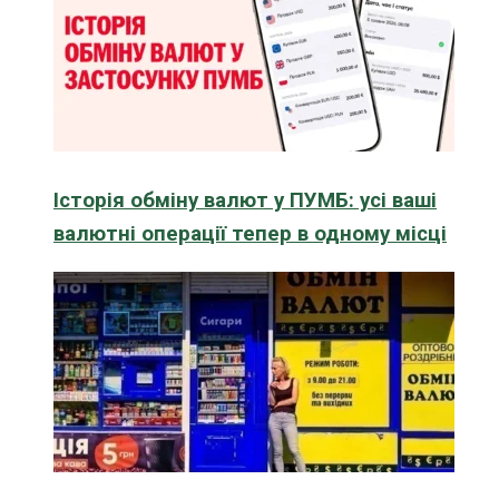
Історія обміну валют у ПУМБ: усі ваші
валютні операції тепер в одному місці