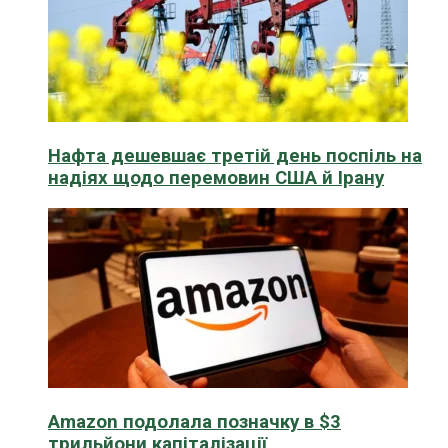
Нафта дешевшає третій день поспіль на
надіях щодо перемовин США й Ірану
Amazon подолала позначку в $3
трильйони капіталізації