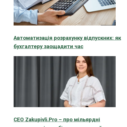
Автоматизація розрахунку відпускних: як
бухгалтеру заощадити час
CEO Zakupivli.Pro – про мільярдні