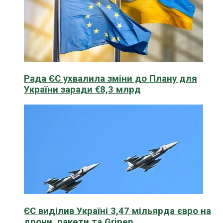
Рада ЄС ухвалила зміни до Плану для
України заради €8,3 млрд
ЄС виділив Україні 3,47 мільярда євро на
дрони, ракети та Gripen