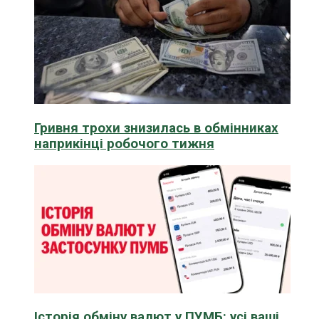
Гривня трохи знизилась в обмінниках
наприкінці робочого тижня
Історія обміну валют у ПУМБ: усі ваші