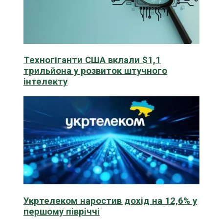
Техногіганти США вклали $1,1
трильйона у розвиток штучного
інтелекту
Укртелеком наростив дохід на 12,6% у
першому півріччі