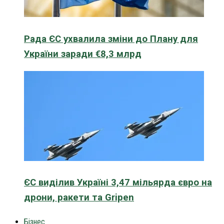
Рада ЄС ухвалила зміни до Плану для
України заради €8,3 млрд
ЄС виділив Україні 3,47 мільярда євро на
дрони, ракети та Gripen
Бізнес