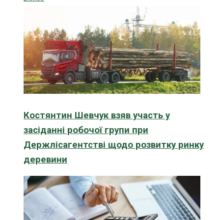
Костянтин Шевчук взяв участь у
засіданні робочої групи при
Держлісагентстві щодо розвитку ринку
деревини