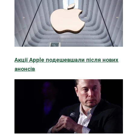
Акції Apple подешевшали після нових
анонсів