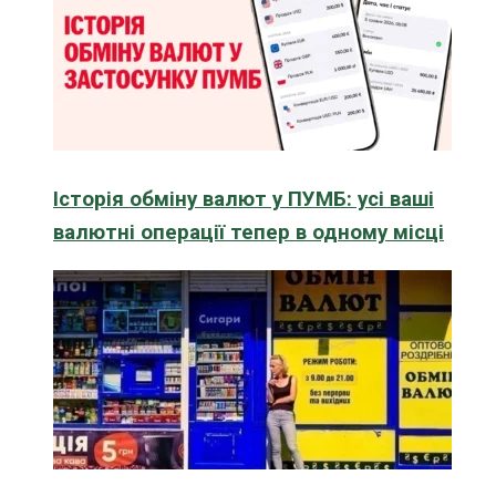
Історія обміну валют у ПУМБ: усі ваші
валютні операції тепер в одному місці