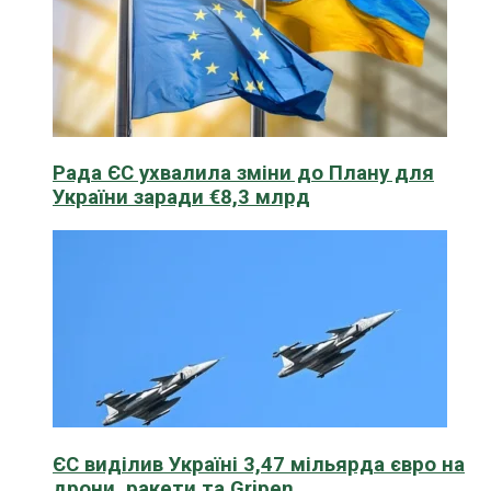
Рада ЄС ухвалила зміни до Плану для
України заради €8,3 млрд
ЄС виділив Україні 3,47 мільярда євро на
дрони, ракети та Gripen