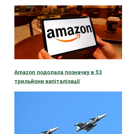
Amazon подолала позначку в $3
трильйони капіталізації