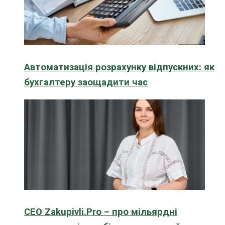
Автоматизація розрахунку відпускних: як
бухгалтеру заощадити час
CEO Zakupivli.Pro – про мільярдні