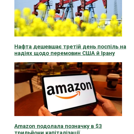
Нафта дешевшає третій день поспіль на
надіях щодо перемовин США й Ірану
Amazon подолала позначку в $3
трильйони капіталізації