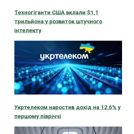
Техногіганти США вклали $1,1
трильйона у розвиток штучного
інтелекту
Укртелеком наростив дохід на 12,6% у
першому півріччі