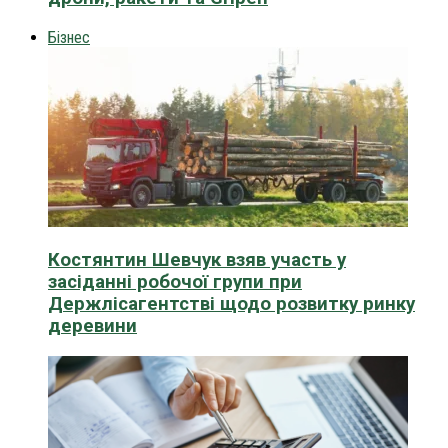
Бізнес
Костянтин Шевчук взяв участь у
засіданні робочої групи при
Держлісагентстві щодо розвитку ринку
деревини