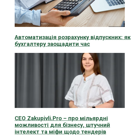
Автоматизація розрахунку відпускних: як
бухгалтеру заощадити час
CEO Zakupivli.Pro – про мільярдні
можливості для бізнесу, штучний
інтелект та міфи щодо тендерів