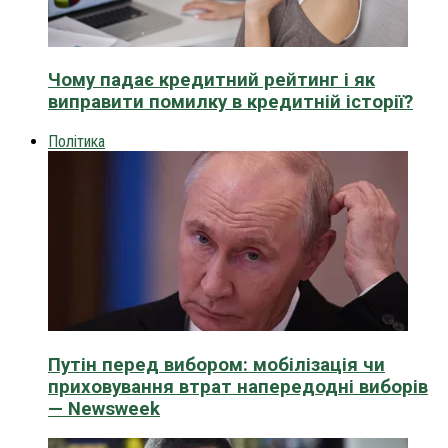
Чому падає кредитний рейтинг і як
виправити помилку в кредитній історії?
Політика
Путін перед вибором: мобілізація чи
приховування втрат напередодні виборів
— Newsweek