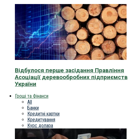
Відбулося перше засідання Правління
Асоціації деревообробних підприємств
України
Гроші та Фінанси
All
Банки
Кредитні картки
Кредитування
Курс долара