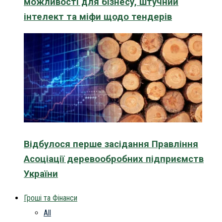
можливості для бізнесу, штучний
інтелект та міфи щодо тендерів
Відбулося перше засідання Правління
Асоціації деревообробних підприємств
України
Гроші та Фінанси
All