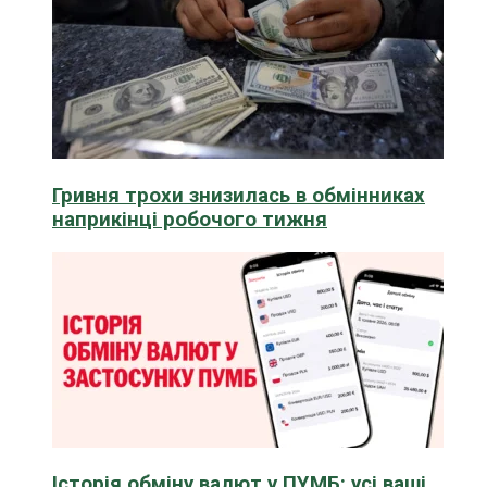
Гривня трохи знизилась в обмінниках
наприкінці робочого тижня
Історія обміну валют у ПУМБ: усі ваші