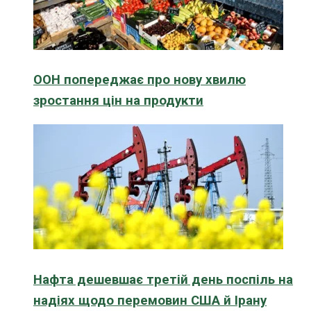
ООН попереджає про нову хвилю
зростання цін на продукти
Нафта дешевшає третій день поспіль на
надіях щодо перемовин США й Ірану