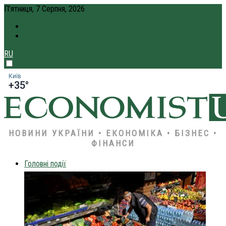
П’ятниця, 7 Серпня, 2026
ПРО НАС
КРЕДИТ ОНЛАЙН
RU
Київ
+35°
НОВИНИ УКРАЇНИ • ЕКОНОМІКА • БІЗНЕС •
ФІНАНСИ
Головні події