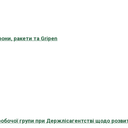
рони, ракети та Gripen
 робочої групи при Держлісагентстві щодо розви