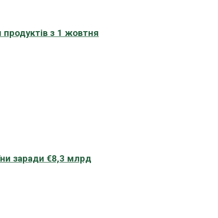
 продуктів з 1 жовтня
їни заради €8,3 млрд