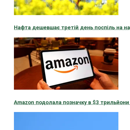
Нафта дешевшає третій день поспіль на н
Amazon подолала позначку в $3 трильйони к