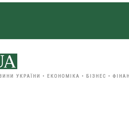
ВИНИ УКРАЇНИ • ЕКОНОМІКА • БІЗНЕС • ФІНА