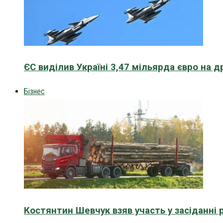
ЄС виділив Україні 3,47 мільярда євро на д
Бізнес
Костянтин Шевчук взяв участь у засіданні