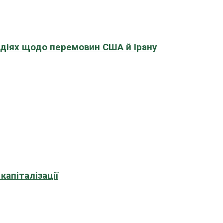
адіях щодо перемовин США й Ірану
апіталізації