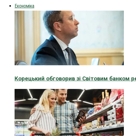
Економіка
Корецький обговорив зі Світовим банком р