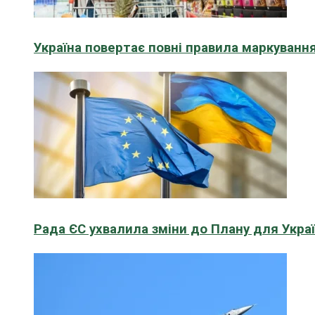
Україна повертає повні правила маркування
Рада ЄС ухвалила зміни до Плану для Укра