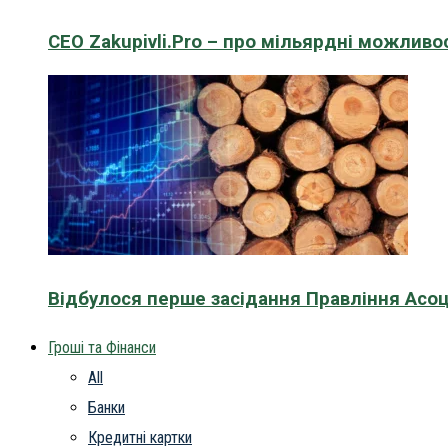
CEO Zakupivli.Pro – про мільярдні можливо
Відбулося перше засідання Правління Асоц
Гроші та Фінанси
All
Банки
Кредитні картки