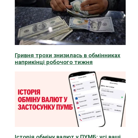
Гривня трохи знизилась в обмінниках
наприкінці робочого тижня
Історія обміну валют у ПУМБ: усі ваші