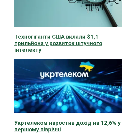
Техногіганти США вклали $1,1
трильйона у розвиток штучного
інтелекту
Укртелеком наростив дохід на 12,6% у
першому півріччі