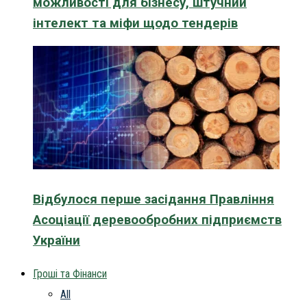
можливості для бізнесу, штучний
інтелект та міфи щодо тендерів
Відбулося перше засідання Правління
Асоціації деревообробних підприємств
України
Гроші та Фінанси
All