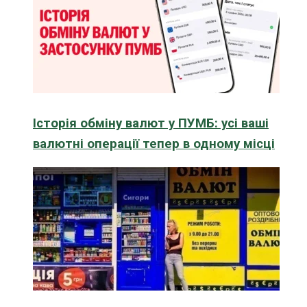
Історія обміну валют у ПУМБ: усі ваші
валютні операції тепер в одному місці