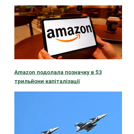
Amazon подолала позначку в $3
трильйони капіталізації