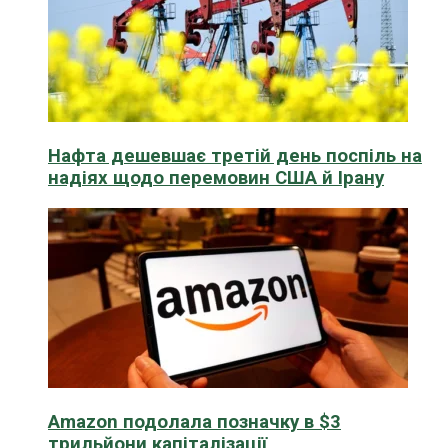
Нафта дешевшає третій день поспіль на
надіях щодо перемовин США й Ірану
Amazon подолала позначку в $3
трильйони капіталізації