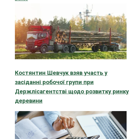
Костянтин Шевчук взяв участь у
засіданні робочої групи при
Держлісагентстві щодо розвитку ринку
деревини