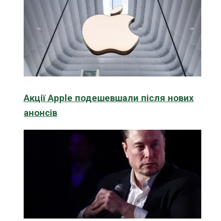
Акції Apple подешевшали після нових
анонсів