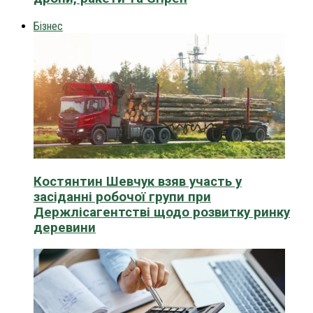
Бізнес
Костянтин Шевчук взяв участь у
засіданні робочої групи при
Держлісагентстві щодо розвитку ринку
деревини