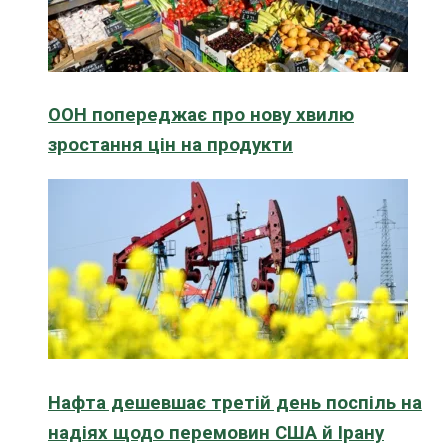
ООН попереджає про нову хвилю
зростання цін на продукти
Нафта дешевшає третій день поспіль на
надіях щодо перемовин США й Ірану