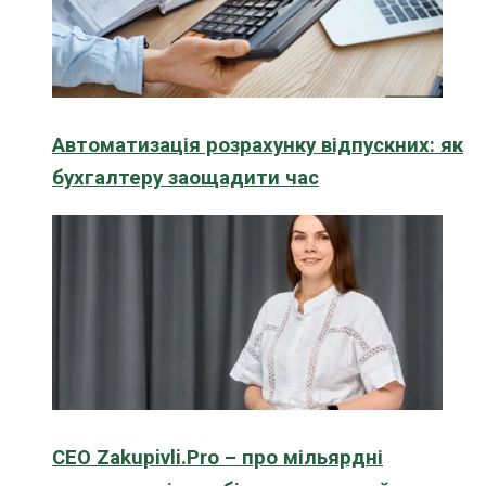
Автоматизація розрахунку відпускних: як
бухгалтеру заощадити час
CEO Zakupivli.Pro – про мільярдні