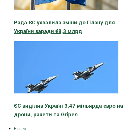
Рада ЄС ухвалила зміни до Плану для
України заради €8,3 млрд
ЄС виділив Україні 3,47 мільярда євро на
дрони, ракети та Gripen
Бізнес