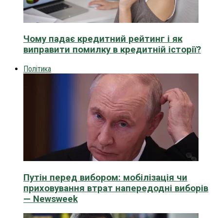
Чому падає кредитний рейтинг і як
виправити помилку в кредитній історії?
Політика
Путін перед вибором: мобілізація чи
приховування втрат напередодні виборів
— Newsweek