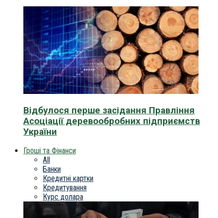
Відбулося перше засідання Правління
Асоціації деревообробних підприємств
України
Гроші та Фінанси
All
Банки
Кредитні картки
Кредитування
Курс долара