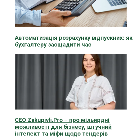
Автоматизація розрахунку відпускних: як
бухгалтеру заощадити час
CEO Zakupivli.Pro – про мільярдні
можливості для бізнесу, штучний
інтелект та міфи щодо тендерів