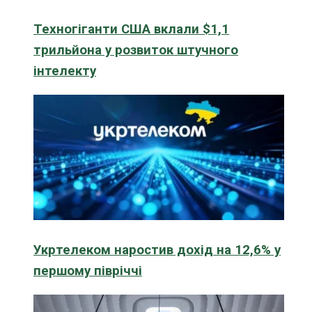
Техногіганти США вклали $1,1
трильйона у розвиток штучного
інтелекту
Укртелеком наростив дохід на 12,6% у
першому півріччі