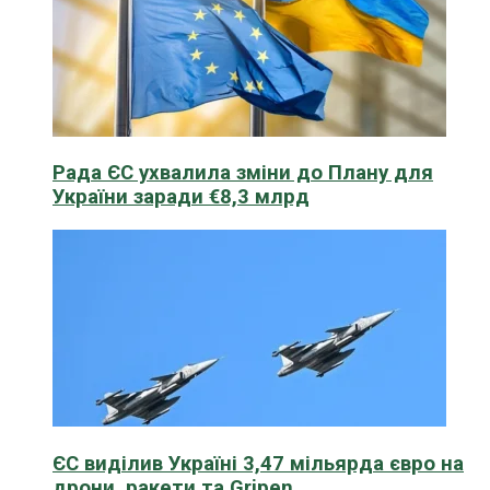
Рада ЄС ухвалила зміни до Плану для
України заради €8,3 млрд
ЄС виділив Україні 3,47 мільярда євро на
дрони, ракети та Gripen