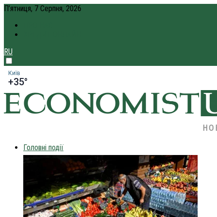
П’ятниця, 7 Серпня, 2026
ПРО НАС
КРЕДИТ ОНЛАЙН
RU
Київ
+35°
НО
Головні події