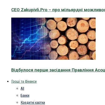
CEO Zakupivli.Pro – про мільярдні можливо
Відбулося перше засідання Правління Асоц
Гроші та Фінанси
All
Банки
Кредитні картки