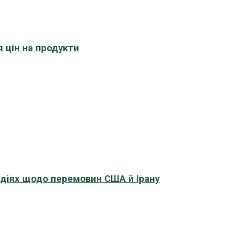
 цін на продукти
адіях щодо перемовин США й Ірану