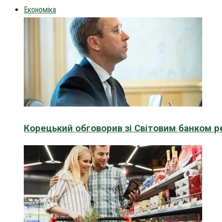
Економіка
Корецький обговорив зі Світовим банком р