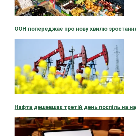
ООН попереджає про нову хвилю зростання
Нафта дешевшає третій день поспіль на н