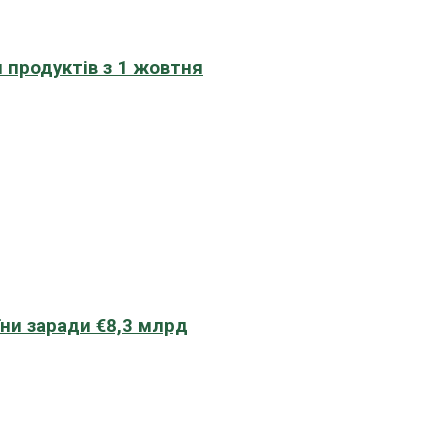
 продуктів з 1 жовтня
їни заради €8,3 млрд