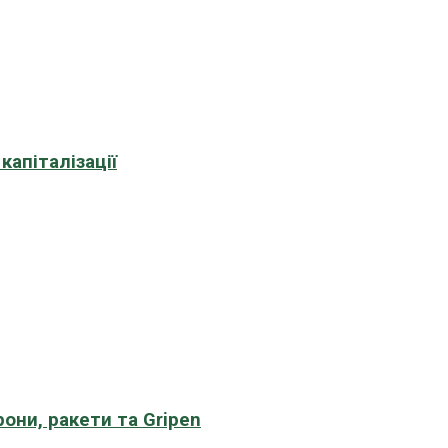
апіталізації
рони, ракети та Gripen