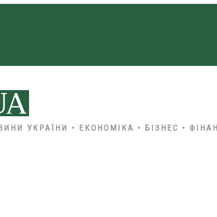
ВИНИ УКРАЇНИ • ЕКОНОМІКА • БІЗНЕС • ФІНА