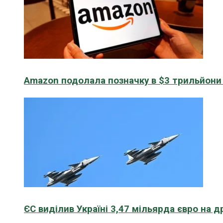
Amazon подолала позначку в $3 трильйони к
ЄС виділив Україні 3,47 мільярда євро на д