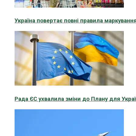
Україна повертає повні правила маркування
Рада ЄС ухвалила зміни до Плану для Укра