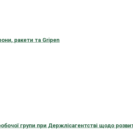
рони, ракети та Gripen
 робочої групи при Держлісагентстві щодо розви