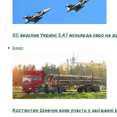
ЄС виділив Україні 3,47 мільярда євро на д
Бізнес
Костянтин Шевчук взяв участь у засіданні