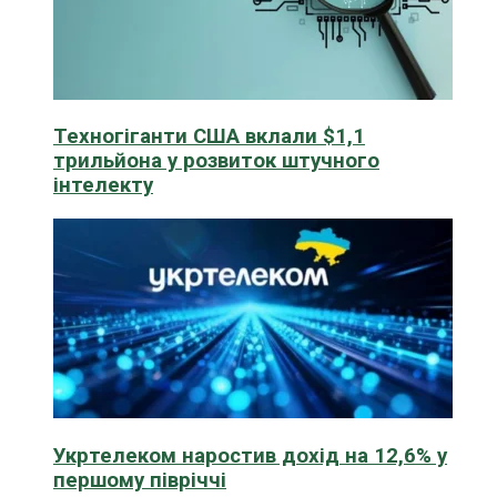
Техногіганти США вклали $1,1
трильйона у розвиток штучного
інтелекту
Укртелеком наростив дохід на 12,6% у
першому півріччі