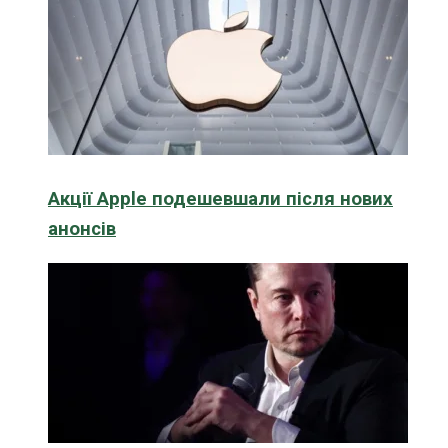
Акції Apple подешевшали після нових
анонсів