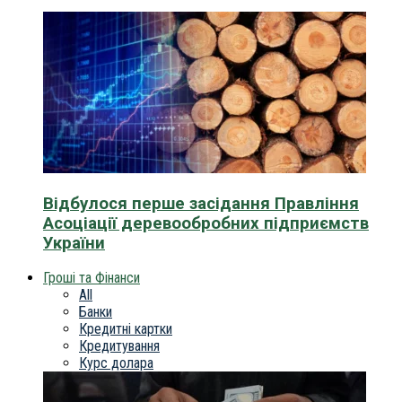
Відбулося перше засідання Правління
Асоціації деревообробних підприємств
України
Гроші та Фінанси
All
Банки
Кредитні картки
Кредитування
Курс долара