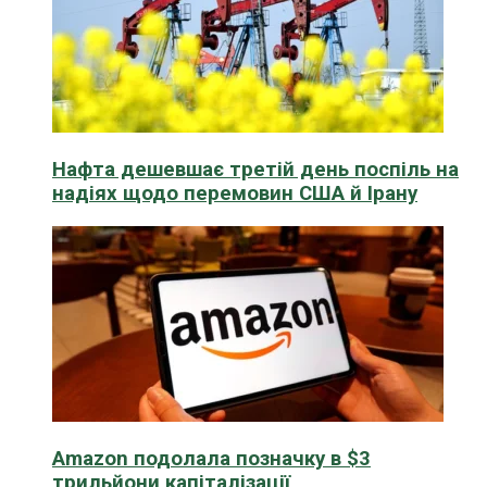
Нафта дешевшає третій день поспіль на
надіях щодо перемовин США й Ірану
Amazon подолала позначку в $3
трильйони капіталізації