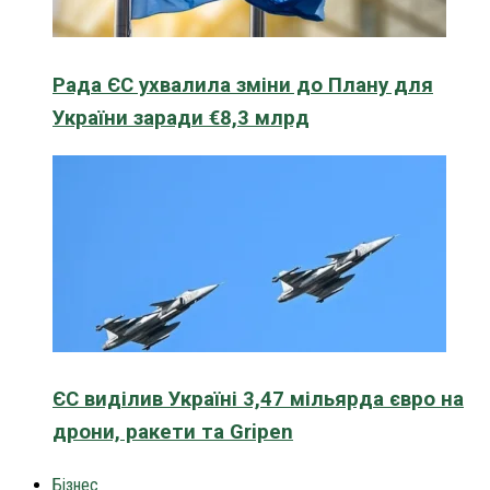
Рада ЄС ухвалила зміни до Плану для
України заради €8,3 млрд
ЄС виділив Україні 3,47 мільярда євро на
дрони, ракети та Gripen
Бізнес