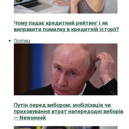
Чому падає кредитний рейтинг і як
виправити помилку в кредитній історії?
Політика
Путін перед вибором: мобілізація чи
приховування втрат напередодні виборів
— Newsweek