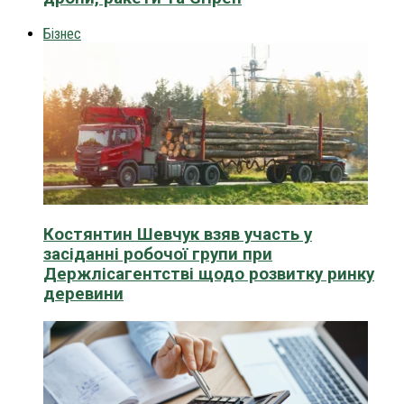
Бізнес
Костянтин Шевчук взяв участь у
засіданні робочої групи при
Держлісагентстві щодо розвитку ринку
деревини