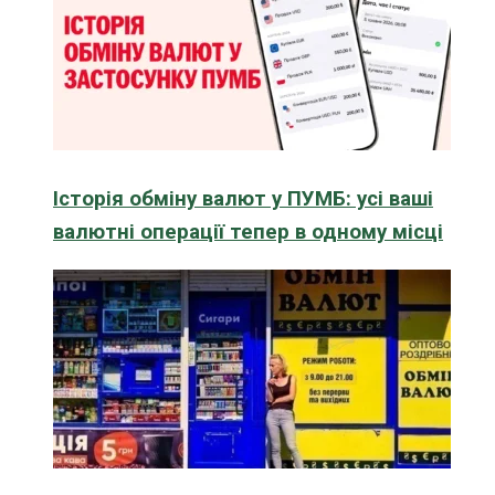
Історія обміну валют у ПУМБ: усі ваші
валютні операції тепер в одному місці