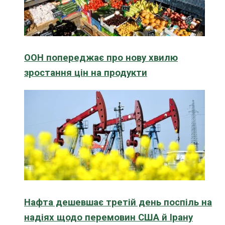
ООН попереджає про нову хвилю
зростання цін на продукти
Нафта дешевшає третій день поспіль на
надіях щодо перемовин США й Ірану