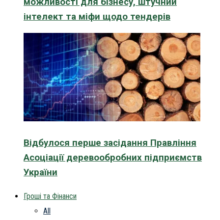
можливості для бізнесу, штучний
інтелект та міфи щодо тендерів
Відбулося перше засідання Правління
Асоціації деревообробних підприємств
України
Гроші та Фінанси
All