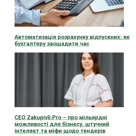
Автоматизація розрахунку відпускних: як
бухгалтеру заощадити час
CEO Zakupivli.Pro – про мільярдні
можливості для бізнесу, штучний
інтелект та міфи щодо тендерів