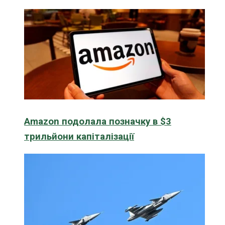
Amazon подолала позначку в $3
трильйони капіталізації