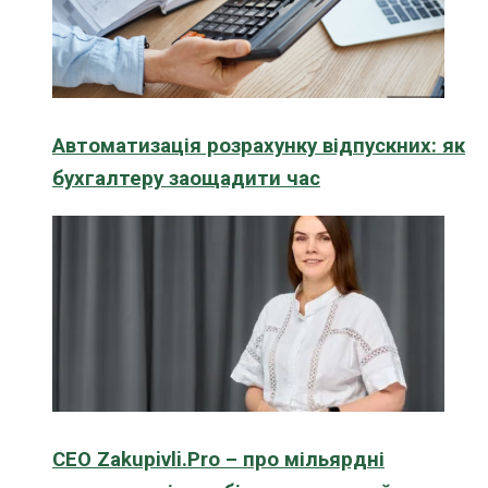
Автоматизація розрахунку відпускних: як
бухгалтеру заощадити час
CEO Zakupivli.Pro – про мільярдні