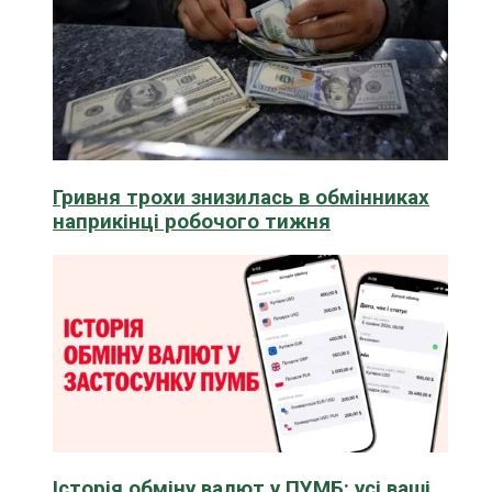
Гривня трохи знизилась в обмінниках
наприкінці робочого тижня
Історія обміну валют у ПУМБ: усі ваші