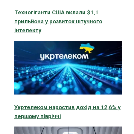
Техногіганти США вклали $1,1
трильйона у розвиток штучного
інтелекту
Укртелеком наростив дохід на 12,6% у
першому півріччі