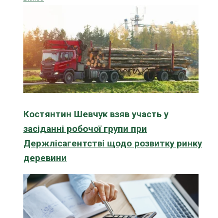
Костянтин Шевчук взяв участь у
засіданні робочої групи при
Держлісагентстві щодо розвитку ринку
деревини