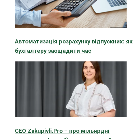
Автоматизація розрахунку відпускних: як
бухгалтеру заощадити час
CEO Zakupivli.Pro – про мільярдні