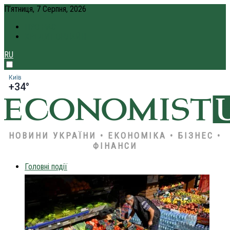
П’ятниця, 7 Серпня, 2026
ПРО НАС
КРЕДИТ ОНЛАЙН
RU
Київ
+34°
НОВИНИ УКРАЇНИ • ЕКОНОМІКА • БІЗНЕС •
ФІНАНСИ
Головні події