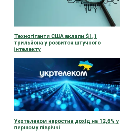
Техногіганти США вклали $1,1
трильйона у розвиток штучного
інтелекту
Укртелеком наростив дохід на 12,6% у
першому півріччі