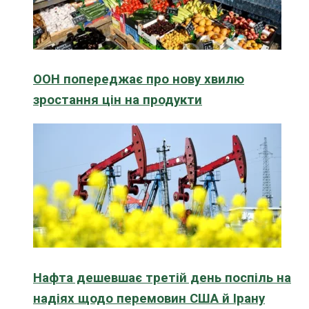
ООН попереджає про нову хвилю
зростання цін на продукти
Нафта дешевшає третій день поспіль на
надіях щодо перемовин США й Ірану