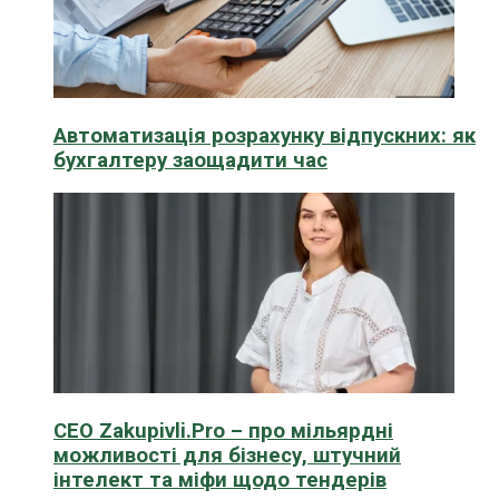
Автоматизація розрахунку відпускних: як
бухгалтеру заощадити час
CEO Zakupivli.Pro – про мільярдні
можливості для бізнесу, штучний
інтелект та міфи щодо тендерів