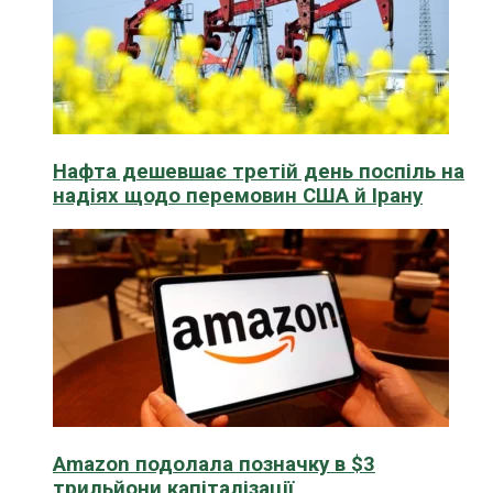
Нафта дешевшає третій день поспіль на
надіях щодо перемовин США й Ірану
Amazon подолала позначку в $3
трильйони капіталізації