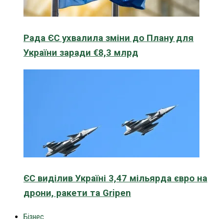
Рада ЄС ухвалила зміни до Плану для
України заради €8,3 млрд
ЄС виділив Україні 3,47 мільярда євро на
дрони, ракети та Gripen
Бізнес