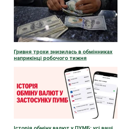
Гривня трохи знизилась в обмінниках
наприкінці робочого тижня
Історія обміну валют у ПУМБ: усі ваші