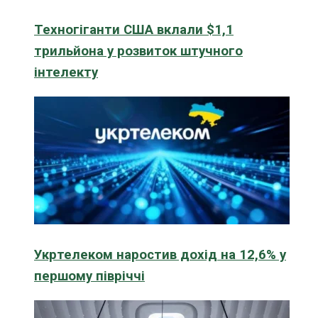
Техногіганти США вклали $1,1
трильйона у розвиток штучного
інтелекту
Укртелеком наростив дохід на 12,6% у
першому півріччі