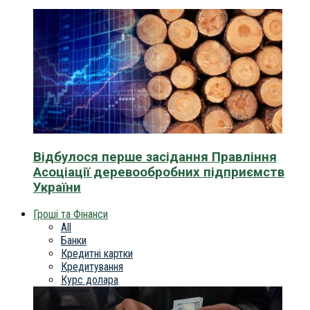
Відбулося перше засідання Правління
Асоціації деревообробних підприємств
України
Гроші та Фінанси
All
Банки
Кредитні картки
Кредитування
Курс долара