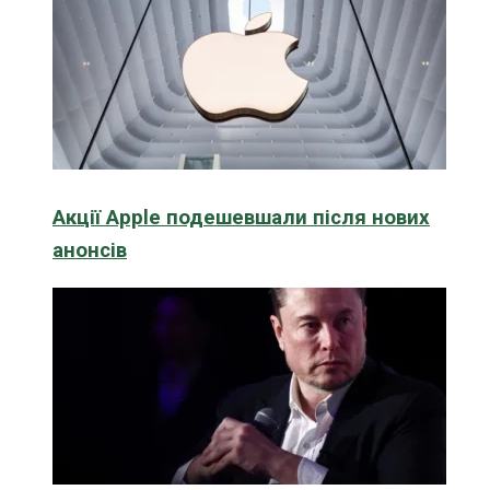
Акції Apple подешевшали після нових
анонсів