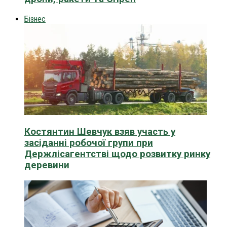
Бізнес
Костянтин Шевчук взяв участь у
засіданні робочої групи при
Держлісагентстві щодо розвитку ринку
деревини