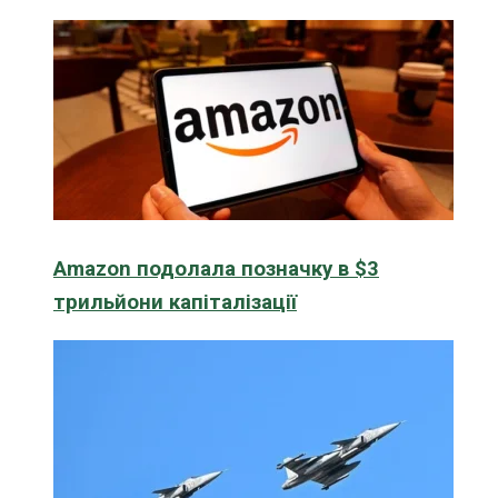
Amazon подолала позначку в $3
трильйони капіталізації