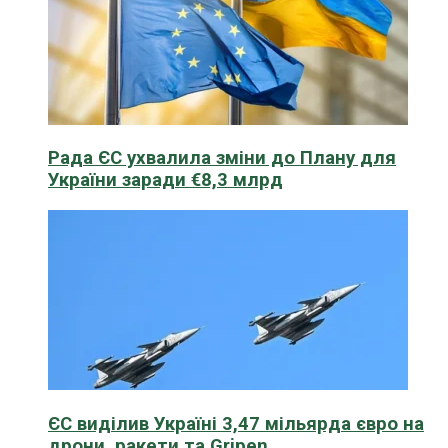
Рада ЄС ухвалила зміни до Плану для
України заради €8,3 млрд
ЄС виділив Україні 3,47 мільярда євро на
дрони, ракети та Gripen