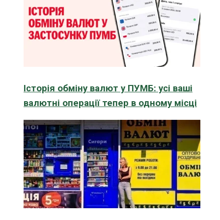
Історія обміну валют у ПУМБ: усі ваші
валютні операції тепер в одному місці