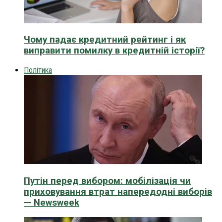
Чому падає кредитний рейтинг і як
виправити помилку в кредитній історії?
Політика
Путін перед вибором: мобілізація чи
приховування втрат напередодні виборів
— Newsweek