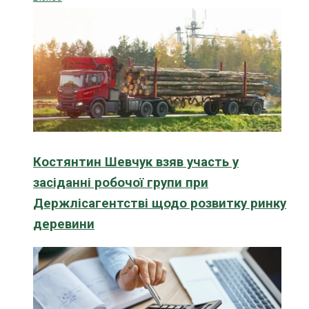
Костянтин Шевчук взяв участь у
засіданні робочої групи при
Держлісагентстві щодо розвитку ринку
деревини