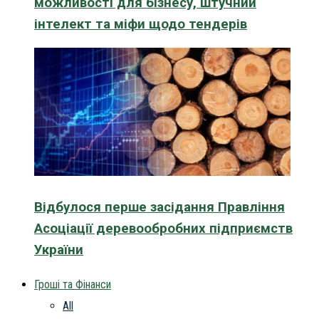
можливості для бізнесу, штучний
інтелект та міфи щодо тендерів
Відбулося перше засідання Правління
Асоціації деревообробних підприємств
України
Гроші та Фінанси
All